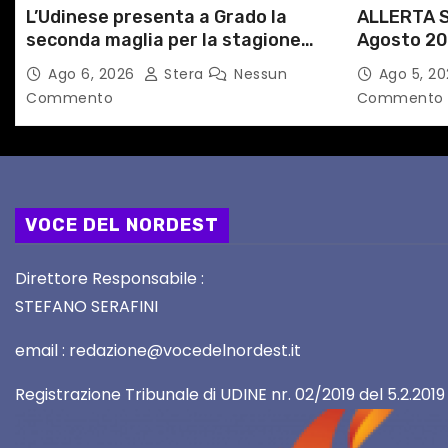
L’Udinese presenta a Grado la
ALLERTA S
o
seconda maglia per la stagione
Agosto 20
l
2026/27
alle Auto
Ago 6, 2026
Stera
Nessun
Ago 5, 2
Commento
Commento
i
VOCE DEL NORDEST
Direttore Responsabile :
STEFANO SERAFINI
email : redazione@vocedelnordest.it
Registrazione Tribunale di UDINE nr. 02/2019 del 5.2.2019