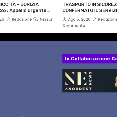
ICCITÀ – GORIZIA
TRASPORTO IN SICUREZ
26 : Appello urgente
CONFERMATO IL SERVIZI
rità competenti
NOTTI DI AGOSTO: DEFIN
026
Redazione
Nessun
Ago 5, 2026
Redazion
PERCORSI, FERMATE E 
Commento
In Collaborazione Co