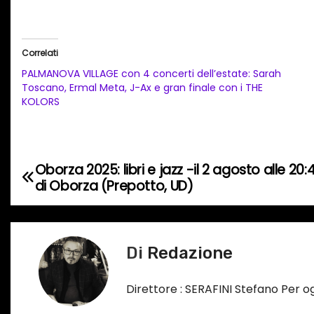
a
r
i
Correlati
c
PALMANOVA VILLAGE con 4 concerti dell’estate: Sarah
a
Toscano, Ermal Meta, J-Ax e gran finale con i THE
KOLORS
m
e
n
t
Oborza 2025: libri e jazz -il 2 agosto alle 20:
N
o
di Oborza (Prepotto, UD)
a
i
n
v
c
Di
Redazione
i
o
r
g
Direttore : SERAFINI Stefano Per 
s