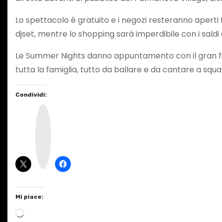
Lo spettacolo è gratuito e i negozi resteranno aperti f
djset, mentre lo shopping sarà imperdibile con i saldi e
Le Summer Nights danno appuntamento con il gran fi
tutta la famiglia, tutto da ballare e da cantare a squ
Condividi:
I
n
s
t
a
g
r
a
m
Mi piace:
C