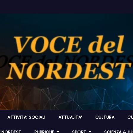
ATTIVITA’ SOCIALI
ATTUALITA’
CULTURA
CU
ONORDEST
RUBRICHE
SPORT
SCIENZA & H