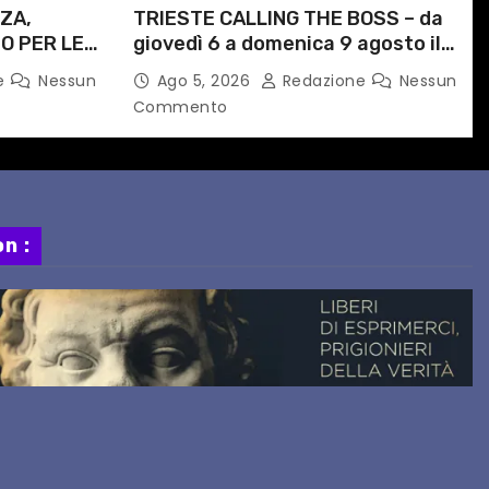
ZA,
TRIESTE CALLING THE BOSS – da
O PER LE
giovedì 6 a domenica 9 agosto il
ITI
festival triestino dedicato a
e
Nessun
Ago 5, 2026
Redazione
Nessun
ORARIO
Springsteen
Commento
n :