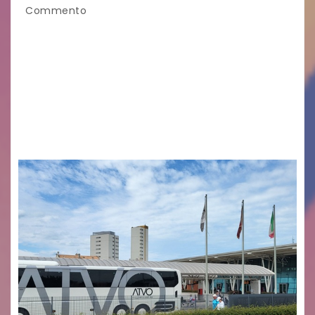
Commento
Legambiente Gorizia APS e Legambiente
Monfalcone APS “Circolo Ignazio Zanutto”
desiderano attirare l’attenzione della
cittadinanza e delle Autorità competenti sulla
grave siccità che sta colpendo non solo le
campagne e…