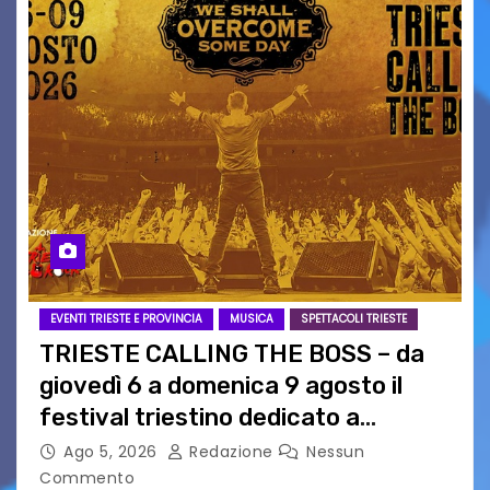
EVENTI TRIESTE E PROVINCIA
MUSICA
SPETTACOLI TRIESTE
TRIESTE CALLING THE BOSS – da
giovedì 6 a domenica 9 agosto il
festival triestino dedicato a
Springsteen
Ago 5, 2026
Redazione
Nessun
Commento