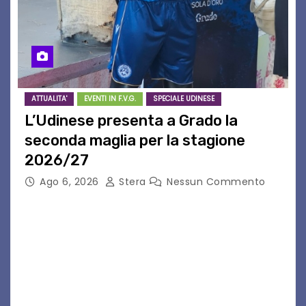
ATTUALITA'
EVENTI IN F.V.G.
SPECIALE UDINESE
L’Udinese presenta a Grado la
seconda maglia per la stagione
2026/27
Ago 6, 2026
Stera
Nessun Commento
GRADO – È stata la splendida cornice di Grado
a ospitare la presentazione della nuova
seconda maglia dell’Udinese per la stagione
2026/27. Un evento che ha richiamato
istituzioni, addetti ai…