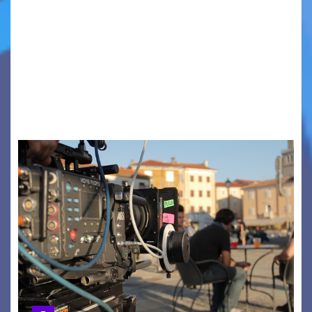
TRIESTE CALLING THE BOSS 2026
Quattordicesima Edizione Dal 6 al 9 agosto 2026
PIAZZA VERDI, SARTORIO, SAN GIUSTO,
AUSONIA… BLOOD BROTHERS, LOVESICK DUO,
BOUND FOR GLORY, RENATO TAMMI, ANTHONY
BASSO,…