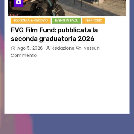
ECONOMIA & MERCATO
EVENTI IN F.V.G.
TERRITORIO
FVG Film Fund: pubblicata la
seconda graduatoria 2026
Ago 5, 2026
Redazione
Nessun
Commento
Aperta la terza e ultima call dell’anno per le
produzioni audiovisive Online gli esiti della
seconda finestra del Film Fund promosso dalla
Friuli Venezia Giulia Film Commission –
PromoTurismoFVG. Le…