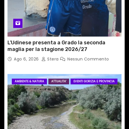
c
o
l
i
L’Udinese presenta a Grado la seconda
maglia per la stagione 2026/27
Ago 6, 2026
Stera
Nessun Commento
AMBIENTE & NATURA
ATTUALITA'
EVENTI GORIZIA E PROVINCIA