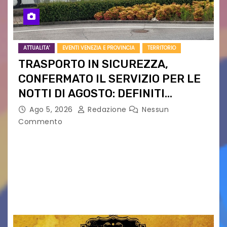
ATTUALITA'
EVENTI VENEZIA E PROVINCIA
TERRITORIO
TRASPORTO IN SICUREZZA,
CONFERMATO IL SERVIZIO PER LE
NOTTI DI AGOSTO: DEFINITI
PERCORSI, FERMATE E ORARIO
Ago 5, 2026
Redazione
Nessun
Commento
Venerdì 7 agosto la prima corsa, obiettivo
ridurre i rischi legati agli spostamenti notturni
Torna il servizio di trasporto notturno dedicato
ai collegamenti con i principali locali di
intrattenimento di…