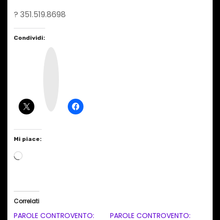
? 351.519.8698
Condividi:
I
n
s
t
a
g
r
a
m
Mi piace:
C
a
r
i
Correlati
c
PAROLE CONTROVENTO:
PAROLE CONTROVENTO: