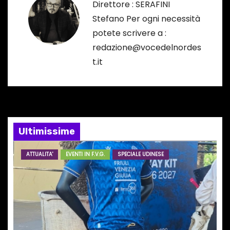
Direttore : SERAFINI
a
Stefano Per ogni necessità
potete scrivere a :
z
redazione@vocedelnordes
i
t.it
o
n
e
Ultimissime
a
ATTUALITA'
EVENTI IN F.V.G.
SPECIALE UDINESE
r
t
i