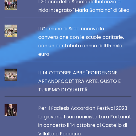
I 20 anni della Scuola dell'infanzia e
nido integrato "Maria Bambina" di Silea
Il Comune di Silea rinnova la
convenzione con le scuole paritarie,
con un contributo annuo di 105 mila
euro
IL 14 OTTOBRE APRE "PORDENONE
ARTANDFOOD" TRA ARTE, GUSTO E
TURISMO DI QUALITÀ
Per il Fadiesis Accordion Festival 2023
la giovane fisarmonicista Lara Fortunat
in concerto il 14 ottobre al Castello di
Villalta a Fagagna