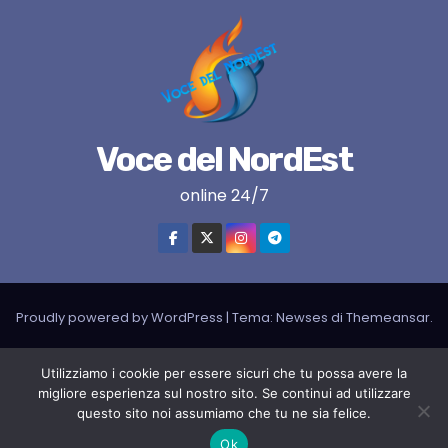
Voce del NordEst
online 24/7
Proudly powered by WordPress
|
Tema:
Newses
di
Themeansar
.
VNE su instagram
VNE su Twitter
VNE su FB
Blogger
Utilizziamo i cookie per essere sicuri che tu possa avere la
LIVE RADIO
RADIONORDEST
Il mio account
migliore esperienza sul nostro sito. Se continui ad utilizzare
questo sito noi assumiamo che tu ne sia felice.
SPORT FURLAN PAR FURLAN – In collaborazione con A.S.F.
Ok