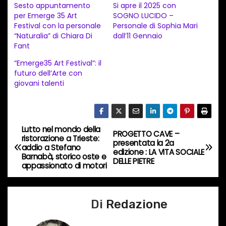
a
Sesto appuntamento
Si apre il 2025 con
per Emerge 35 Art
SOGNO LUCIDO –
m
Festival con la personale
Personale di Sophia Mari
e
“Naturalia” di Chiara Di
dall’11 Gennaio
n
Fant
t
“Emerge35 Art Festival”: il
futuro dell’Arte con
o
giovani talenti
i
n
c
Lutto nel mondo della
o
N
PROGETTO CAVE –
ristorazione a Trieste:
presentata la 2a
r
addio a Stefano
a
edizione : LA VITA SOCIALE
Barnabà, storico oste e
s
DELLE PIETRE
appassionato di motori
o
v
…
i
Di
Redazione
g