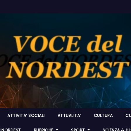
ATTIVITA’ SOCIALI
ATTUALITA’
CULTURA
CU
ONORDEST
RUBRICHE
SPORT
SCIENZA & H