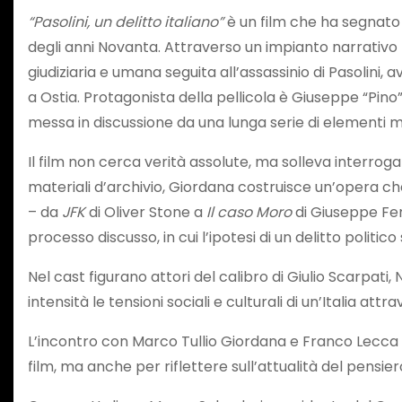
“Pasolini, un delitto italiano”
è un film che ha segnat
degli anni Novanta. Attraverso un impianto narrativo l
giudiziaria e umana seguita all’assassinio di Pasolini, 
a Ostia. Protagonista della pellicola è Giuseppe “Pino”
messa in discussione da una lunga serie di elementi mai
Il film non cerca verità assolute, ma solleva interrogat
materiali d’archivio, Giordana costruisce un’opera che
– da
JFK
di Oliver Stone a
Il caso Moro
di Giuseppe Fer
processo discusso, in cui l’ipotesi di un delitto politi
Nel cast figurano attori del calibro di Giulio Scarpati
intensità le tensioni sociali e culturali di un’Italia at
L’incontro con Marco Tullio Giordana e Franco Lecca r
film, ma anche per riflettere sull’attualità del pensie