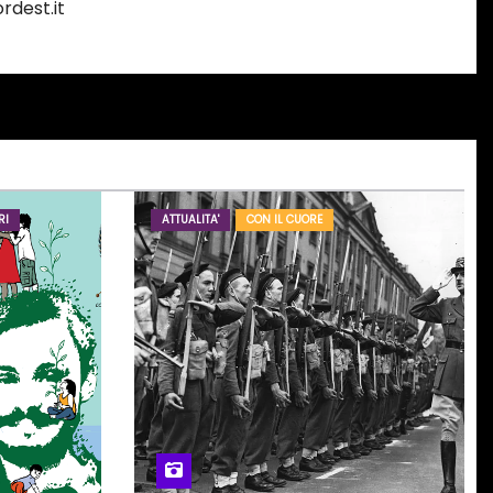
rdest.it
RI
ATTUALITA'
CON IL CUORE