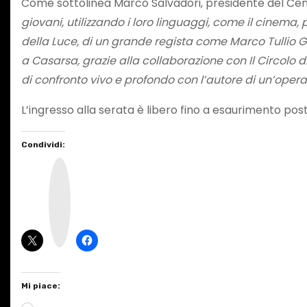
Come sottolinea Marco Salvadori, presidente del Cent
giovani, utilizzando i loro linguaggi, come il cinema,
della Luce, di un grande regista come Marco Tullio G
a Casarsa, grazie alla collaborazione con Il Circolo 
di confronto vivo e profondo con l’autore di un’opera
L’ingresso alla serata è libero fino a esaurimento posti
Condividi:
I
n
s
t
a
g
r
a
m
Mi piace: