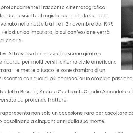
o profondamente il racconto cinematografico
ucido e asciutto, il regista racconta la vicenda
avvenuto nella notte tra l’1 e il 2 novembre del 1975
 Pelosi, unico imputato, la cui confessione verrà
 chiariti.
ivi. Attraverso l’intreccio tra scene girate e
 ricorda per molti versi il cinema civile americano
rara – e mette a fuoco le zone d’ombra di un
co si scontra con quella, più comoda, di un omicidio passiona
, Nicoletta Braschi, Andrea Occhipinti, Claudio Amendola e 
traversata da profonde fratture.
appresenta non solo un’occasione rara per ascoltare dalla 
ro pasoliniano a cinquant’anni dalla sua morte.