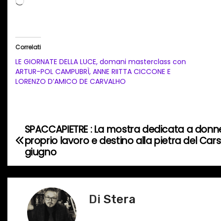
C
a
r
i
Correlati
c
LE GIORNATE DELLA LUCE, domani masterclass con
a
ARTUR-POL CAMPUBRÌ, ANNE RIITTA CICCONE E
LORENZO D’AMICO DE CARVALHO
m
e
n
t
SPACCAPIETRE : La mostra dedicata a donne
N
o
proprio lavoro e destino alla pietra del Ca
a
giugno
i
n
v
c
i
o
Di
Stera
r
g