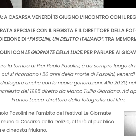
EMA: A CASARSA VENERDÌ 13 GIUGNO L’INCONTRO CON IL R
RATA SPECIALE CON IL REGISTA E IL DIRETTORE DELLA FO
OIEZIONE DI “
PASOLINI, UN DELITTO ITALIANO”
, TRA MEMORI
OLINI CON
LE GIORNATE DELLA LUCE
, PER PARLARE AI GIOVA
ro la tomba di Pier Paolo Pasolini, è da sempre luogo di 
in cui si ricordano i 50 anni della morte di Pasolini, vener
dialogare anche con le nuove generazioni. Alle 20.30, nel
-inchiesta del 1995 diretto da Marco Tullio Giordana. Ad ap
Franco Lecca, direttore della fotografia del film.
lo Pasolini nell’ambito del festival Le Giornate
omune di Casarsa della Delizia, offrirà al pubblico
 e cineasta friulano.