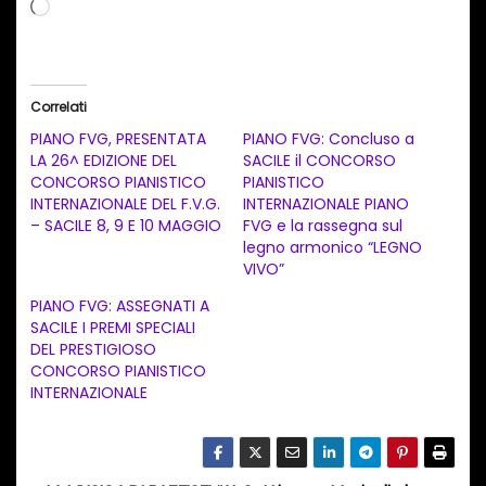
C
a
r
i
Correlati
c
PIANO FVG, PRESENTATA
PIANO FVG: Concluso a
a
LA 26^ EDIZIONE DEL
SACILE il CONCORSO
CONCORSO PIANISTICO
PIANISTICO
m
INTERNAZIONALE DEL F.V.G.
INTERNAZIONALE PIANO
e
– SACILE 8, 9 E 10 MAGGIO
FVG e la rassegna sul
n
legno armonico “LEGNO
VIVO”
t
PIANO FVG: ASSEGNATI A
o
SACILE I PREMI SPECIALI
i
DEL PRESTIGIOSO
n
CONCORSO PIANISTICO
INTERNAZIONALE
c
o
r