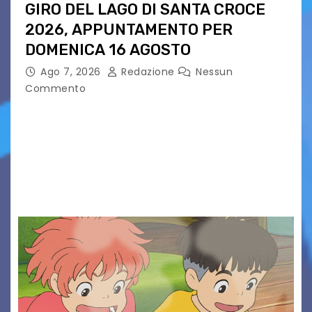
GIRO DEL LAGO DI SANTA CROCE
2026, APPUNTAMENTO PER
DOMENICA 16 AGOSTO
Ago 7, 2026
Redazione
Nessun
Commento
Presentato ufficialmente l’evento solidaristico
proposto dal Comitato Alpago 2 Ruote &
Solidarietà, il cui ricavato andrà a Via di Natale,
Associazione Cucchini e Alpago Solidale. Sulla
maglietta, realizzata dall’artista Maria…