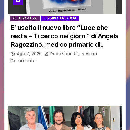
CULTURA & LIBRI
IL RIFUGIO DEI LETTORI
E’ uscito il nuovo libro “Luce che
resta – Ti cerco nei giorni” di Angela
Ragozzino, medico primario di
Capua
Ago 7, 2026
Redazione
Nessun
Commento
GUIDO MIANO EDITORE NOVITÀ EDITORIALE È
uscito il libro di poesie e fotografie: LUCE CHE
RESTA – TI CERCO NEI GIORNI di ANGELA
RAGOZZINO Pubblicato il libro di poesie “Luce…