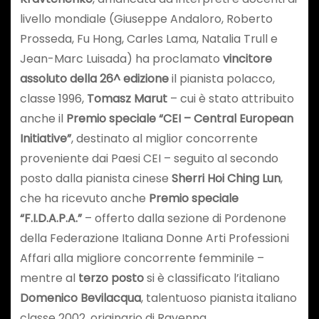
livello mondiale (Giuseppe Andaloro, Roberto
Prosseda, Fu Hong, Carles Lama, Natalia Trull e
Jean-Marc Luisada) ha proclamato
vincitore
assoluto della 26^ edizione
il pianista polacco,
classe 1996,
Tomasz Marut
– cui è stato attribuito
anche il
Premio speciale “CEI – Central European
Initiative”
, destinato al miglior concorrente
proveniente dai Paesi CEI – seguito al secondo
posto dalla pianista cinese
Sherri Hoi Ching Lun
,
che ha ricevuto anche
Premio speciale
“F.I.D.A.P.A.”
– offerto dalla sezione di Pordenone
della Federazione Italiana Donne Arti Professioni
Affari alla migliore concorrente femminile –
mentre al
terzo posto
si è classificato l’italiano
Domenico Bevilacqua
, talentuoso pianista italiano
classe 2002, originario di Ravenna.