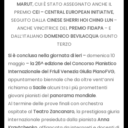
MARUT
, CUI È STATO ASSEGNATO ANCHE IL
PREMIO
CEI – CENTRAL EUROPEAN INITIATIVE
,
SEGUITO DALLA
CINESE SHERRI HOI CHING LUN
–
ANCHE VINCITRICE DEL
PREMIO FIDAPA
– E
DALL’ITALIANO
DOMENICO BEVILACQUA
GIUNTO
TERZO
Si è conclusa nella giornata di ieri –
domenica 10
maggio
– la 26^ edizione del Concorso Pianistico
Internazionale del Friuli Venezia Giulia PianoFVG
,
appuntamento biennale che da oltre vent’anni
richiama a
Sacile
alcuni tra i più promettenti
giovani pianisti del
panorama mondiale
.
Al termine delle prove finali con orchestra
ospitate al
Teatro Zancanaro
, la prestigiosa giuria
internazionale presieduta dalla pianista
Anna
Kravtchenko
, affiancata da interpreti e docenti di