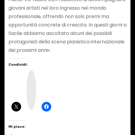
giovani artisti nel loro ingresso nel mondo
professionale, offrendo non solo premi ma
opportunità concrete di crescita. In questi giorni a
Sacile abbiamo ascoltato alcuni dei possibili
protagonisti della scena pianistica internazionale
dei prossimi anni».
Condividi:
I
n
s
t
a
g
r
a
m
Mi piace: