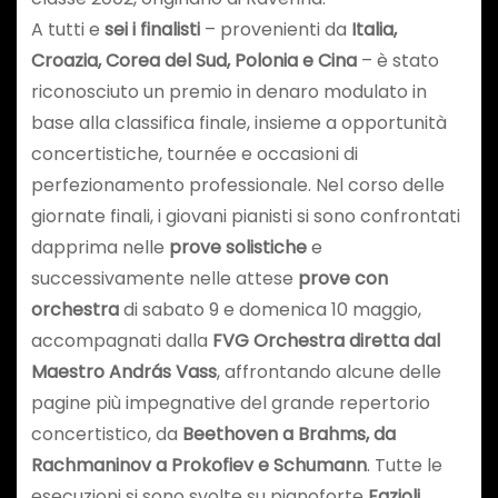
A tutti e
sei i finalisti
– provenienti da
Italia,
Croazia, Corea del Sud, Polonia e Cina
– è stato
riconosciuto un premio in denaro modulato in
base alla classifica finale, insieme a opportunità
concertistiche, tournée e occasioni di
perfezionamento professionale. Nel corso delle
giornate finali, i giovani pianisti si sono confrontati
dapprima nelle
prove solistiche
e
successivamente nelle attese
prove con
orchestra
di sabato 9 e domenica 10 maggio,
accompagnati dalla
FVG Orchestra diretta dal
Maestro András Vass
, affrontando alcune delle
pagine più impegnative del grande repertorio
concertistico, da
Beethoven a Brahms, da
Rachmaninov a Prokofiev e Schumann
. Tutte le
esecuzioni si sono svolte su pianoforte
Fazioli
,