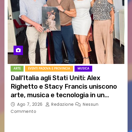
ARTE
EVENTI PADOVA E PROVINCIA
MUSICA
Dall’Italia agli Stati Uniti: Alex
Righetto e Stacy Francis uniscono
arte, musica e tecnologia in un
nuovo progetto internazionale”
Ago 7, 2026
Redazione
Nessun
Commento
Vigonza (Padova), 7 agosto 2026 – Arte
contemporanea, musica internazionale, Made