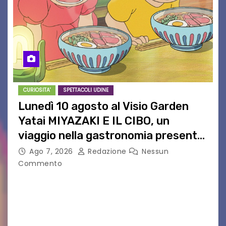
CURIOSITA'
SPETTACOLI UDINE
Lunedì 10 agosto al Visio Garden
Yatai MIYAZAKI E IL CIBO, un
viaggio nella gastronomia presente
nei film di Hayao Miyazaki!
Ago 7, 2026
Redazione
Nessun
Commento
UDINE – Continuano anche nel mese di agosto
al Visio Garden Yatai gli appuntamenti con la
cucina e la cultura giapponese a cura dello
chef giappo-italiano Sai Fukayama. Lunedì 10…