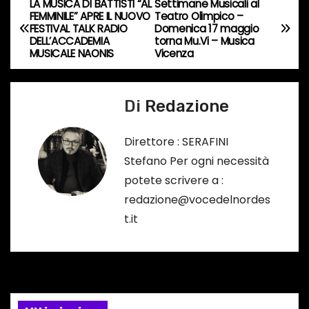
s
LA MUSICA DI BATTISTI “AL
Settimane Musicali al
N
FEMMINILE” APRE IL NUOVO
Teatro Olimpico –
o
FESTIVAL TALK RADIO
Domenica 17 maggio
a
…
DELL’ACCADEMIA
torna Mu.Vi – Musica
MUSICALE NAONIS
Vicenza
v
i
Di
Redazione
g
Direttore : SERAFINI
a
Stefano Per ogni necessità
potete scrivere a :
z
redazione@vocedelnordes
i
t.it
o
n
e