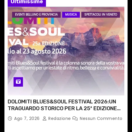
Ultimissime
a
EVENTI BELLUNO E PROVINCIA
MUSICA
SPETTACOLI IN VENETO
r
t
i
c
o
l
i
DOLOMITI BLUES&SOUL FESTIVAL 2026:UN
TRAGUARDO STORICO PER LA 25ª EDIZIONE
TRA LE CIME PATRIMONIO UNESCO
Ago 7, 2026
Redazione
Nessun Commento