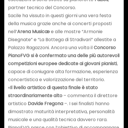
partner tecnico del Concorso.
Sacile ha vissuto in questi giorni una vera festa
della musica grazie anche ai concerti proposti
nell’
Arena Musicæ
e alle mostre “Armonie
Disegnate” e “La Bottega di Stradivari” allestite a
Palazzo Ragazzoni. Ancora una volta il
Concorso
PianoFVG si è confermato una delle più autorevoli
competizioni europee dedicate ai giovani pianisti
,
capace di coniugare alta formazione, esperienza
concertistica e valorizzazione del territorio.
«
Il livello artistico di questa finale è stato
straordinariamente alto
– commenta il direttore
artistico
Davide Fregona
–. I sei finalisti hanno
dimostrato maturità interpretativa, personalità
musicale e una qualità tecnica davvero rara.
PianoFVG nasce con l’obiettivo di accompagnare