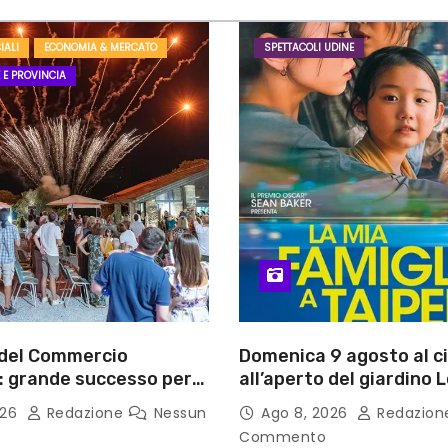
IALI
ECONOMIA & MERCATO
SPETTACOLI UDINE
 E PROVINCIA
 del Commercio
Domenica 9 agosto al 
: grande successo per
all’aperto del giardino L
esta delle imprese del
Fortuna LA MIA FAMIGLI
026
Redazione
Nessun
Ago 8, 2026
Redazio
Commento