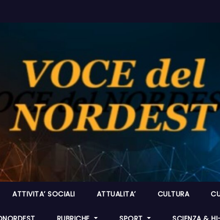
ATTIVITA’ SOCIALI
ATTUALITA’
CULTURA
CU
ONORDEST
RUBRICHE
SPORT
SCIENZA & H