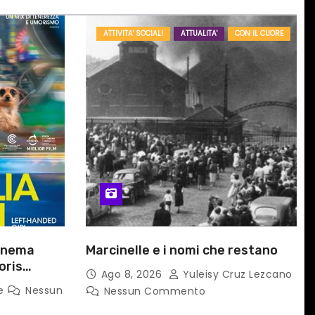
ATTIVITA' SOCIALI
ATTUALITA'
CON IL CUORE
cinema
Marcinelle e i nomi che restano
oris
Ago 8, 2026
Yuleisy Cruz Lezcano
A A TAIPEI
ne
Nessun
Nessun Commento