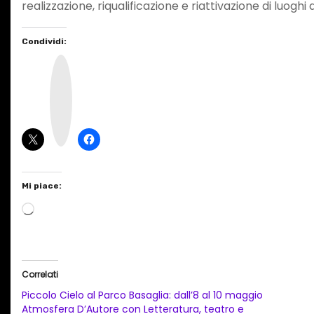
realizzazione, riqualificazione e riattivazione di luoghi 
Condividi:
I
n
s
t
a
g
r
a
m
Mi piace:
C
a
r
i
Correlati
c
Piccolo Cielo al Parco Basaglia: dall’8 al 10 maggio
a
Atmosfera D’Autore con Letteratura, teatro e