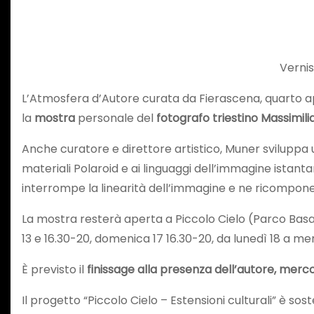
Vernis
L’Atmosfera d’Autore curata da Fierascena, quarto app
la
mostra
personale del
fotografo triestino Massimi
Anche curatore e direttore artistico, Muner sviluppa 
materiali Polaroid e ai linguaggi dell’immagine istanta
interrompe la linearità dell’immagine e ne ricompone 
La mostra resterà aperta a Piccolo Cielo (Parco Basagl
13 e 16.30-20, domenica 17 16.30-20, da lunedì 18 a m
È previsto il
finissage alla presenza dell’autore, merco
Il progetto “Piccolo Cielo – Estensioni culturali” è so