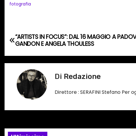
fotografia
m
e
n
t
N
“ARTISTS IN FOCUS”: DAL 16 MAGGIO A PADOV
o
GANDON E ANGELA THOULESS
a
i
n
v
c
i
o
Di
Redazione
r
g
s
Direttore : SERAFINI Stefano Per 
a
o
…
z
i