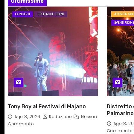
o
Ultimissime
n
CONCERTI
SPETTACOLI UDINE
ATTIVITA' SOC
EVENTI UDINE
e
a
r
t
i
c
o
Tony Boy al Festival di Majano
Distretto
l
Palmarino
Ago 8, 2026
Redazione
Nessun
la prima f
Ago 8, 2
Commento
i
territorio
Commento