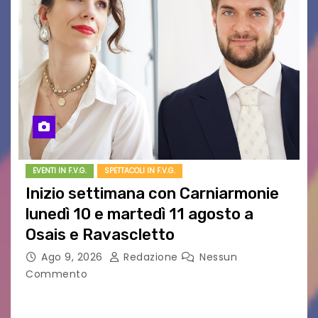
EVENTI IN F.V.G.
SPETTACOLI IN F.V.G.
Inizio settimana con Carniarmonie
lunedì 10 e martedì 11 agosto a
Osais e Ravascletto
Ago 9, 2026
Redazione
Nessun
Commento
Nella ricca programmazione di agosto del
festival Carniarmonie, che propone la media di