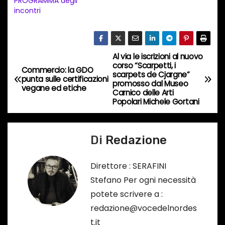
PROGRAMMA degli
incontri
c
o
r
s
Al via le iscrizioni al nuovo
N
corso “Scarpetti, i
o
Commercio: la GDO
scarpets de Cjargne”
a
punta sulle certificazioni
…
promosso dal Museo
vegane ed etiche
Carnico delle Arti
v
Popolari Michele Gortani
i
Di
Redazione
g
a
Direttore : SERAFINI
Stefano Per ogni necessità
z
potete scrivere a :
i
redazione@vocedelnordes
t.it