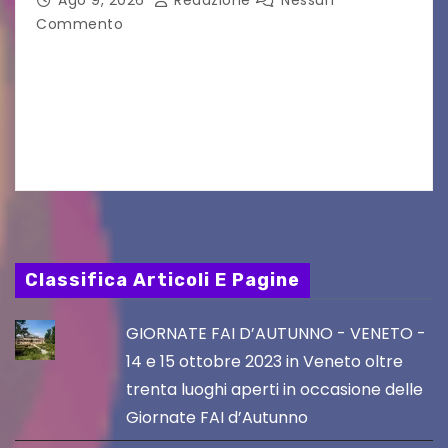
Commento
Da Langhe a bene d’investimento. Edizione
limitata, aste private e quotazioni record: la
Magnum da 1,5L fa il giro dei collezionisti. Non è
più solo una grappa. La Grappa di…
Classifica Articoli E Pagine
GIORNATE FAI D’AUTUNNO - VENETO -
14 e 15 ottobre 2023 in Veneto oltre
trenta luoghi aperti in occasione delle
Giornate FAI d’Autunno