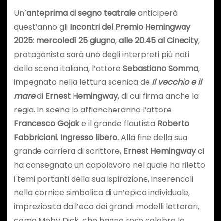
Un’
anteprima di segno teatrale
anticiperà
quest’anno gli
Incontri del Premio Hemingway
2025
:
mercoledì 25 giugno
,
alle 20.45 al Cinecity
,
protagonista sarà uno degli interpreti più noti
della scena italiana, l’attore
Sebastiano Somma
,
impegnato nella lettura scenica de
Il vecchio e il
mare
di
Ernest Hemingway
, di cui firma anche la
regia. In scena lo affiancheranno l’attore
Francesco Gojak
e il grande flautista
Roberto
Fabbriciani. Ingresso libero.
Alla fine della sua
grande carriera di scrittore,
Ernest Hemingway
ci
ha consegnato un capolavoro nel quale ha riletto
i temi portanti della sua ispirazione, inserendoli
nella cornice simbolica di un’epica individuale,
impreziosita dall’eco dei grandi modelli letterari,
come Moby Dick, che hanno reso celebre la