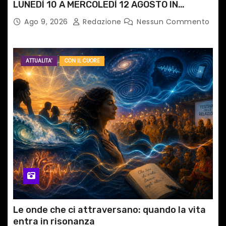
LUNEDÌ 10 A MERCOLEDÌ 12 AGOSTO IN
PIAZZETTA PESCHERIA TORNANO LE MUSIC
Ago 9, 2026
Redazione
Nessun Commento
NIGHTS
ATTUALITA'
CON IL CUORE
Le onde che ci attraversano: quando la vita
entra in risonanza