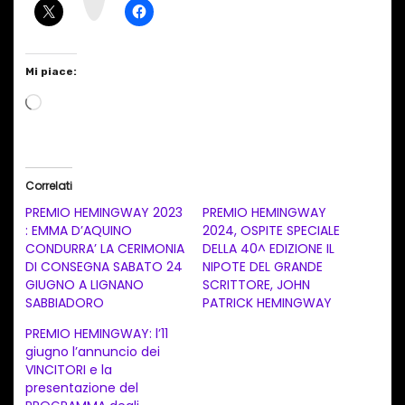
m
Mi piace:
C
a
r
i
Correlati
c
PREMIO HEMINGWAY 2023
PREMIO HEMINGWAY
a
: EMMA D’AQUINO
2024, OSPITE SPECIALE
CONDURRA’ LA CERIMONIA
DELLA 40^ EDIZIONE IL
m
DI CONSEGNA SABATO 24
NIPOTE DEL GRANDE
e
GIUGNO A LIGNANO
SCRITTORE, JOHN
n
SABBIADORO
PATRICK HEMINGWAY
t
PREMIO HEMINGWAY: l’11
giugno l’annuncio dei
o
VINCITORI e la
i
presentazione del
n