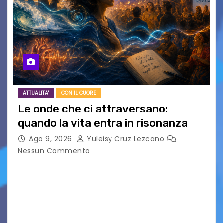
ATTUALITA'
CON IL CUORE
Le onde che ci attraversano:
quando la vita entra in risonanza
Ago 9, 2026
Yuleisy Cruz Lezcano
Nessun Commento
C’è qualcosa, in questo mondo, che non riesco a
comprendere completamente e forse è
proprio per questo che mi affascina tanto: le
onde. Sì, le onde. Detto in questo modo,…