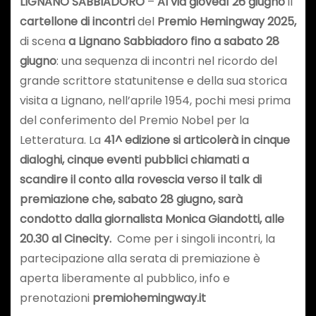
LIGNANO SABBIADORO
–
Al via giovedì 26 giugno
il
cartellone di incontri
del
Premio Hemingway 2025,
di scena
a Lignano Sabbiadoro fino a sabato 28
giugno
: una sequenza di incontri nel ricordo del
grande scrittore statunitense e della sua storica
visita a Lignano, nell’aprile 1954, pochi mesi prima
del conferimento del Premio Nobel per la
Letteratura. La
41^ edizione si articolerà in cinque
dialoghi, cinque eventi pubblici chiamati a
scandire il conto alla rovescia verso il talk di
premiazione che, sabato 28 giugno, sarà
condotto dalla giornalista Monica Giandotti, alle
20.30 al Cinecity.
Come per i singoli incontri, la
partecipazione alla serata di premiazione è
aperta liberamente al pubblico, info e
prenotazioni
premiohemingway.it