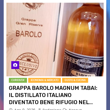
CURIOSITA'
ECONOMIA & MERCATO
GUSTO & CUCINA
GRAPPA BAROLO MAGNUM TABAI:
IL DISTILLATO ITALIANO
DIVENTATO BENE RIFUGIO NEL
NORD EUROPA
Ago 9, 2026
Redazione
Nessun