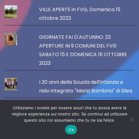
VILLE APERTE in FVG, Domenica 15
ottobre 2023
GIORNATE FAI D'AUTUNNO: 23
APERTURE IN 9 COMUNI DEL FVG
SABATO 15 E DOMENICA 16 OTTOBRE
2023
I 20 anni della Scuola dell'infanzia e
nido integrato "Maria Bambina" di Silea
Utilizziamo i cookie per essere sicuri che tu possa avere la
Il Comune di Silea rinnova la
migliore esperienza sul nostro sito. Se continui ad utilizzare
convenzione con le scuole paritarie,
questo sito noi assumiamo che tu ne sia felice.
con un contributo annuo di 105 mila
Ok
euro