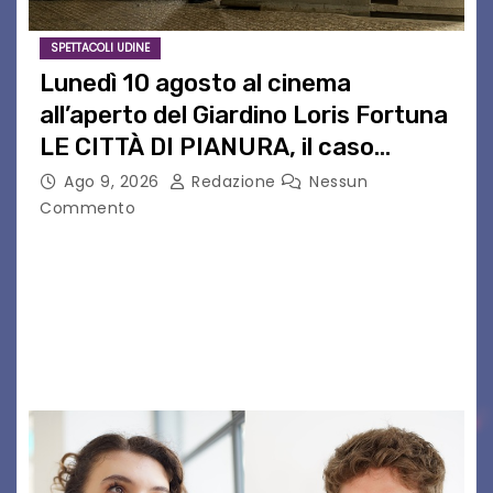
SPETTACOLI UDINE
Lunedì 10 agosto al cinema
all’aperto del Giardino Loris Fortuna
LE CITTÀ DI PIANURA, il caso
cinematografico dell’anno!
Ago 9, 2026
Redazione
Nessun
Commento
LE CITTÀ DI PIANURA Lunedì 10 agosto torna al
cinema all’aperto del Giardino Loris Fortunail
caso cinematografico dell’anno! UDINE – Lunedì
10 agosto alle 21.15 torna al cinema all’aperto
del…