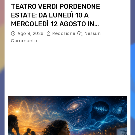
TEATRO VERDI PORDENONE
ESTATE: DA LUNEDÌ 10 A
MERCOLEDÌ 12 AGOSTO IN
PIAZZETTA PESCHERIA TORNANO
Ago 9, 2026
Redazione
Nessun
LE MUSIC NIGHTS
Commento
IL CARTELLONE ESTIVO DEL TEATRO VERDI SI
SPOSTA NEL CUORE DELLA CITTÀ: DA LUNEDÌ 10 A
MERCOLEDÌ 12 AGOSTO IN PIAZZETTA
PESCHERIA TORNANO LE MUSIC NIGHTS TRE
SERATE A INGRESSO…