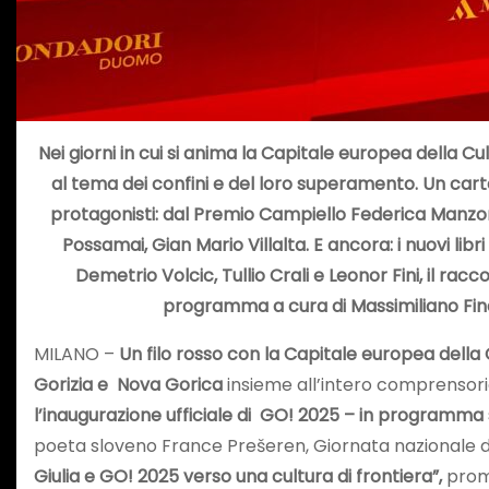
Nei giorni in cui si anima la Capitale europea della Cul
al tema dei confini e del loro superamento. Un cartel
protagonisti: dal Premio Campiello Federica Manzon 
Possamai, Gian Mario Villalta. E ancora: i nuovi lib
Demetrio Volcic, Tullio Crali e Leonor Fini, il ra
programma a cura di Massimiliano Finaz
MILANO –
Un filo rosso con la Capitale europea dell
Gorizia e Nova Gorica
insieme all’intero comprensor
l’inaugurazione ufficiale di GO! 2025 – in programma
poeta sloveno France Prešeren, Giornata nazionale d
Giulia e GO! 2025 verso una cultura di frontiera”,
prom