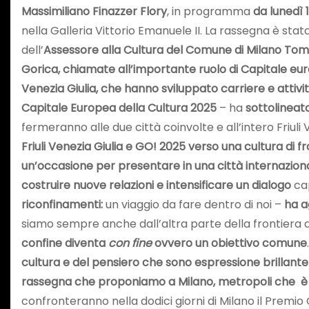
Massimiliano Finazzer Flory
, in programma
da lunedì 
nella Galleria Vittorio Emanuele II. La rassegna è st
dell’
Assessore alla Cultura del Comune di Milano To
Gorica, chiamate all’importante ruolo di Capitale eur
Venezia Giulia, che hanno sviluppato carriere e attivit
Capitale Europea della Cultura 2025
– ha
sottolineat
fermeranno alle due città coinvolte e all’intero Friuli
Friuli Venezia Giulia e GO! 2025 verso una cultura di f
un’occasione per presentare in una città internazional
costruire nuove relazioni e intensificare un dialogo
cap
riconfinamenti:
un viaggio da fare dentro di noi –
ha
a
siamo sempre anche dall’altra parte della frontiera 
confine diventa
con fine
ovvero un
obiettivo comune
cultura e del pensiero che sono espressione brillante 
rassegna che proponiamo a Milano, metropoli che è a
confronteranno nella dodici giorni di Milano il Premi