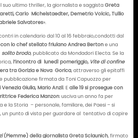
l suo ultimo thriller, la giornalista e saggista
Greta
etti, Carlo Michelstaedter, Demetrio Volcic, Tullio
abriele Salvatores
».
ontri in calendario dal 10 al 16 febbraio,condotti dal
o, con lo chef stellato friulano Andrea Berton
e una
l solito brodo
, pubblicato da Mondadori Electa. Se la
orica,
l’incontro di lunedì pomeriggio,
Vite di confine
tiera tra Gorizia e Nova Gorica
, attraverso gli epitaffi
ecente pubblicazione firmata da Toni Capuozzo per
Venezia Giulia, Mario Anzil
. E
alle 19 si prosegue con
crittrice Federica Manzon
: usciva un anno fa per
 e la Storia – personale, familiare, dei Paesi – si
 un punto di vista per guardare al tentativo di capire
zi
(Piemme) della giornalista Greta Sclaunich
, firmato