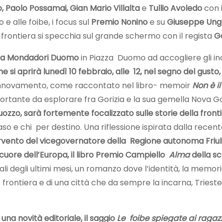
 Paolo Possamai, Gian Mario Villalta
e
Tullio Avoledo
con i
e alle foibe, i focus sul
Premio Nonino
e su
Giuseppe Ungar
i frontiera si specchia sul grande schermo con il regista
G
ia
Mondadori Duomo
in Piazza Duomo ad accogliere gli inc
e si aprirà lunedì 10 febbraio, alle 12, nel segno del gust
e rinnovamento, come raccontato nel libro- memoir
Non è i
 portante da esplorare fra Gorizia e la sua gemella Nova G
puozzo, sarà fortemente focalizzato sulle storie della fron
er caso e chi per destino. Una riflessione ispirata dalla r
ervento del vicegovernatore della Regione autonoma Friuli 
 cuore dell’Europa, il libro Premio Campiello
Alma
della s
ali degli ultimi mesi, un romanzo dove l’identità, la memoria
ontiera e di una città che da sempre la incarna, Trieste,
na novità editoriale, il saggio
Le foibe spiegate ai ragaz