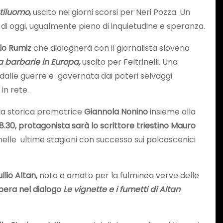
tiluomo
,
uscito nei giorni scorsi per Neri Pozza. Un
di oggi, ugualmente pieno di inquietudine e speranza.
olo Rumiz
che dialogherà con il giornalista sloveno
la barbarie in Europa,
uscito per Feltrinelli. Una
dalle guerre e governata dai poteri selvaggi
 in rete.
 la storica promotrice
Giannola Nonino
insieme alla
18.30, protagonista sarà lo scrittore triestino Mauro
nelle ultime stagioni con successo sui palcoscenici
lio Altan,
noto e amato per la fulminea verve delle
pera nel dialogo
Le vignette e i fumetti di Altan