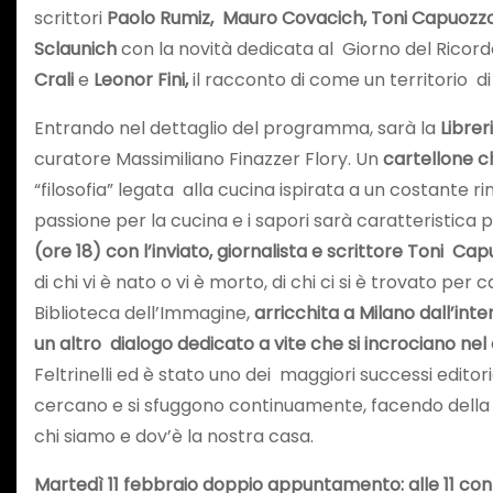
scrittori
Paolo Rumiz, Mauro Covacich, Toni Capuozzo,
Sclaunich
con la novità dedicata al Giorno del Ricordo 
Crali
e
Leonor Fini,
il racconto di come un territorio d
Entrando nel dettaglio del programma, sarà la
Librer
curatore Massimiliano Finazzer Flory. Un
cartellone ch
“filosofia” legata alla cucina ispirata a un costant
passione per la cucina e i sapori sarà caratteristica
(ore 18) con l’inviato, giornalista e scrittore Toni Ca
di chi vi è nato o vi è morto, di chi ci si è trovato p
Biblioteca dell’Immagine,
arricchita a Milano dall’int
un altro dialogo dedicato a vite che si incrociano nel
Feltrinelli ed è stato uno dei maggiori successi editori
cercano e si sfuggono continuamente, facendo della fr
chi siamo e dov’è la nostra casa.
Martedì 11 febbraio doppio appuntamento: alle 11 con u