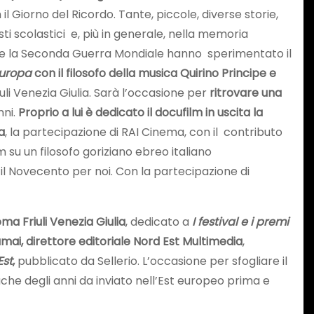
 il Giorno del Ricordo. Tante, piccole, diverse storie,
i scolastici e, più in generale, nella memoria
urante la Seconda Guerra Mondiale hanno sperimentato il
europa
con il filosofo della musica Quirino Principe e
uli Venezia Giulia. Sarà l’occasione per
ritrovare una
nni.
Proprio a lui è dedicato il docufilm in uscita la
a
, la partecipazione di RAI Cinema, con il contributo
 su un filosofo goriziano ebreo italiano
il Novecento per noi. Con la partecipazione di
a Friuli Venezia Giulia
, dedicato a
I festival e i premi
amai, direttore editoriale Nord Est Multimedia
,
Est
,
pubblicato da Sellerio. L’occasione per sfogliare il
ache degli anni da inviato nell’Est europeo prima e