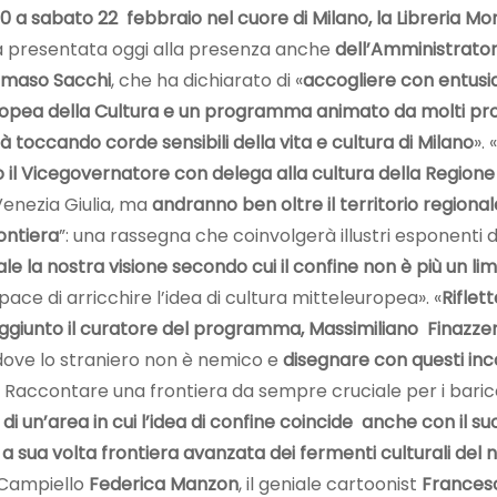
10 a sabato 22 febbraio nel cuore di Milano, la Libreria
ata presentata oggi alla presenza anche
dell’Amministrator
mmaso Sacchi
, che ha dichiarato di «
accogliere con entusia
opea della Cultura e un programma animato da molti protag
à toccando corde sensibili della vita e cultura di Milano
». «
o il Vicegovernatore con delega alla cultura della Regione 
 Venezia Giulia, ma
andranno ben oltre il territorio regional
rontiera
”: una rassegna che coinvolgerà illustri esponenti
e la nostra visione secondo cui il confine non è più un lim
ace di arricchire l’idea di cultura mitteleuropea». «
Riflet
ggiunto il curatore del programma, Massimiliano Finazze
dove lo straniero non è nemico e
disegnare con questi incont
. Raccontare una frontiera da sempre cruciale per i baricen
di un’area in cui l’idea di confine coincide anche con il 
 sua volta frontiera avanzata dei fermenti culturali del
o Campiello
Federica Manzon
, il geniale cartoonist
Francesc