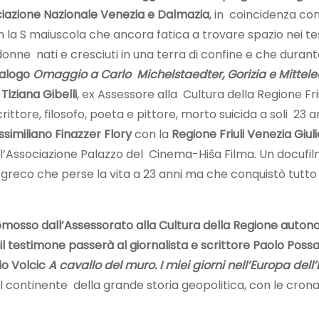
iazione Nazionale Venezia e Dalmazia
, in coincidenza con
la S maiuscola che ancora fatica a trovare spazio nei test
ni e donne nati e cresciuti in una terra di confine e che d
dialogo
Omaggio a Carlo Michelstaedter, Gorizia e Mittel
Tiziana Gibelli
, ex Assessore alla Cultura della Regione Fri
scrittore, filosofo, poeta e pittore, morto suicida a soli 23 a
ssimiliano Finazzer Flory
con la
Regione Friuli Venezia Giuli
ell’Associazione Palazzo del Cinema-Hiša Filma. Un docufilm
greco che perse la vita a 23 anni ma che conquistò tutto 
omosso dall’Assessorato alla Cultura della Regione autonom
8 il testimone passerà al giornalista e scrittore Paolo Poss
io Volcic
A cavallo del muro. I miei giorni nell’Europa dell’
nel continente della grande storia geopolitica, con le cron