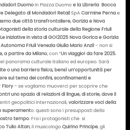
 Mondadori Duomo
in Piazza Duomo
e la Libreria Bocca
e Delegato di Mondadori Retail
SpA
Carmine Perna
e
smo due città transfrontaliere, Gorizia e Nova
onisti della storia culturale della Regione Friuli
Le iniziative in vista di GO!2025 Nova Gorica e Gorizia
Autonoma Friuli Venezia Giulia Mario Anzil
– non si
e, a partire da Milano
, con “
Un viaggio! da fare 2025.
 del panorama culturale italiano ed europeo. Sarà
ite o una barriera fisica, bensì un’opportunità per
tere sul tema dei confini, sconfinamenti e
r Flory
– se vogliamo muoverci per scoprire che
ri uno spazio di relazioni di lingue, di storie, dove il
tri geopolitici internazionali,
valorizzare voci della
suo superament
o: questi sono i presupposti della
 nostro tempo
. Fra i protagonisti che si
o Tulio Altan
, il musicologo
Quirino Principe
, gli