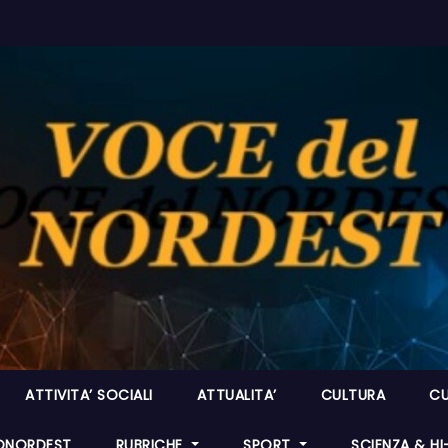
ATTIVITA’ SOCIALI
ATTUALITA’
CULTURA
CU
ONORDEST
RUBRICHE
SPORT
SCIENZA & H