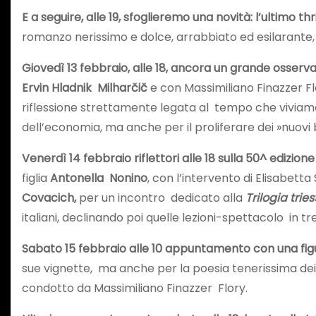
E a seguire, alle 19, sfoglieremo una novità: l’ultimo thr
romanzo nerissimo e dolce, arrabbiato ed esilarante, 
Giovedì 13 febbraio, alle 18, ancora un grande osserva
Ervin Hladnik Milharčič
e con Massimiliano Finazzer Fl
riflessione strettamente legata al tempo che viviamo
dell’economia, ma anche per il proliferare dei »nuovi 
Venerdì 14 febbraio riflettori alle 18 sulla 50^ edizio
figlia
Antonella Nonino
, con l’intervento di Elisabett
Covacich,
per un incontro dedicato alla
Trilogia trie
italiani, declinando poi quelle lezioni-spettacolo in t
Sabato 15 febbraio alle 10 appuntamento con una figu
sue vignette, ma anche per la poesia tenerissima dei p
condotto da Massimiliano Finazzer Flory.