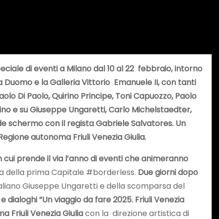
peciale di eventi a Milano dal 10 al 22 febbraio, intorno
za Duomo e la Galleria Vittorio Emanuele II, con tanti
olo Di Paolo, Quirino Principe, Toni Capuozzo, Paolo
Nonino e su Giuseppe Ungaretti, Carlo Michelstaedter,
ande schermo con il regista Gabriele Salvatores. Un
Regione autonoma Friuli Venezia Giulia.
in cui prende il via l’anno di eventi che animeranno
a della prima Capitale #borderless.
Due giorni dopo
taliano Giuseppe Ungaretti e della scomparsa del
i e dialoghi “Un viaggio da fare 2025. Friuli Venezia
a Friuli Venezia Giulia
con la direzione artistica di