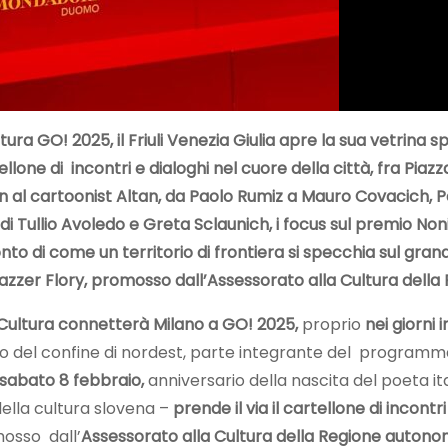
tura GO! 2025, il Friuli Venezia Giulia apre la sua vetrina s
lone di incontri e dialoghi nel cuore della città, fra Piaz
al cartoonist Altan, da Paolo Rumiz a Mauro Covacich, Pa
ri di Tullio Avoledo e Greta Sclaunich, i focus sul premio 
cconto di come un territorio di frontiera si specchia sul gr
zer Flory, promosso dall’Assessorato alla Cultura della 
a Cultura connetterà Milano a GO! 2025,
proprio
nei giorni 
io del confine di nordest, parte integrante del programm
 sabato 8 febbraio,
anniversario della nascita del poeta i
ella cultura slovena –
prende il via il cartellone di incontr
osso dall’
Assessorato alla Cultura della Regione autonom