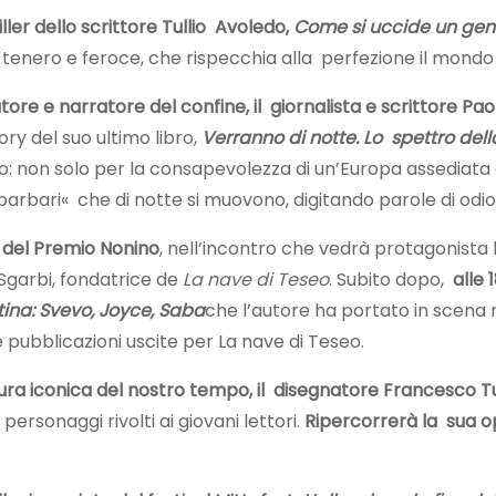
iller dello scrittore Tullio Avoledo,
Come si uccide un gen
tenero e feroce, che rispecchia alla perfezione il mondo 
tore e narratore del confine, il giornalista e scrittore Pa
ory del suo ultimo libro,
Verranno di notte. Lo spettro del
: non solo per la consapevolezza di un’Europa assediata 
barbari« che di notte si muovono, digitando parole di odio
ne del Premio Nonino
, nell’incontro che vedrà protagonista
a Sgarbi, fondatrice de
La nave di Teseo
. Subito dopo,
alle 
stina: Svevo, Joyce, Saba
che l’autore ha portato in scena 
re pubblicazioni uscite per La nave di Teseo.
ra iconica del nostro tempo, il disegnatore Francesco Tul
ersonaggi rivolti ai giovani lettori.
Ripercorrerà la sua o