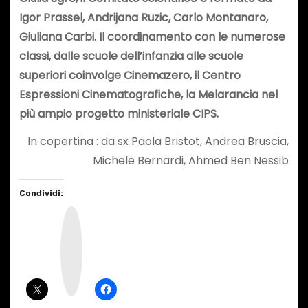
Igor Prassel, Andrijana Ruzic, Carlo Montanaro,
Giuliana Carbi.
Il coordinamento con le numerose
classi, dalle scuole dell’infanzia alle scuole
superiori coinvolge Cinemazero, il Centro
Espressioni Cinematografiche, la Melarancia nel
più ampio progetto ministeriale CIPS.
In copertina : da sx Paola Bristot, Andrea Bruscia,
Michele Bernardi, Ahmed Ben Nessib
Condividi:
I
n
s
t
a
g
r
a
m