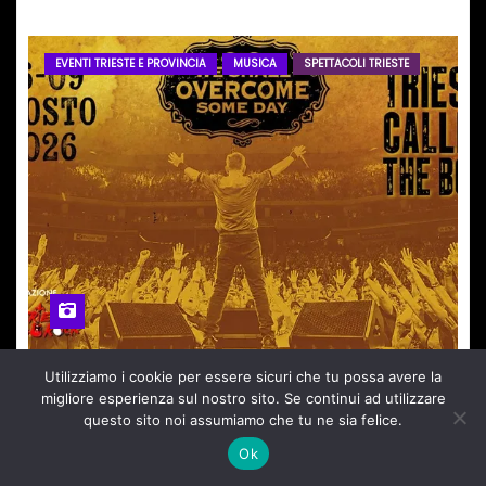
EVENTI TRIESTE E PROVINCIA
MUSICA
SPETTACOLI TRIESTE
Utilizziamo i cookie per essere sicuri che tu possa avere la
TRIESTE CALLING THE BOSS – da giovedì 6 a
migliore esperienza sul nostro sito. Se continui ad utilizzare
domenica 9 agosto il festival triestino
questo sito noi assumiamo che tu ne sia felice.
dedicato a Springsteen
Ago 5, 2026
Redazione
Nessun Commento
Ok