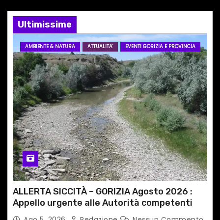
e
Ultimissime
a
r
AMBIENTE & NATURA
ATTUALITA'
EVENTI GORIZIA E PROVINCIA
t
i
c
o
l
i
ALLERTA SICCITÀ – GORIZIA Agosto 2026 :
Appello urgente alle Autorità competenti
Ago 5, 2026
Redazione
Nessun Commento