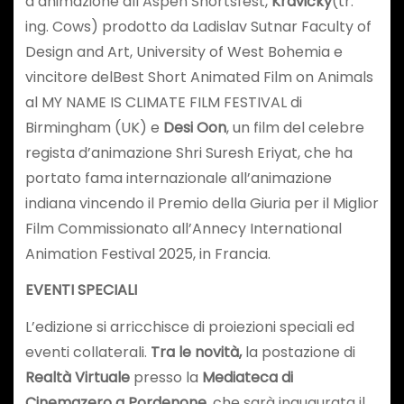
d’animazione all’Aspen Shortsfest,
Kravičky
(tr.
ing. Cows) prodotto da Ladislav Sutnar Faculty of
Design and Art, University of West Bohemia e
vincitore delBest Short Animated Film on Animals
al MY NAME IS CLIMATE FILM FESTIVAL di
Birmingham (UK) e
Desi Oon
, un film del celebre
regista d’animazione Shri Suresh Eriyat, che ha
portato fama internazionale all’animazione
indiana vincendo il Premio della Giuria per il Miglior
Film Commissionato all’Annecy International
Animation Festival 2025, in Francia.
EVENTI SPECIALI
L’edizione si arricchisce di proiezioni speciali ed
eventi collaterali.
Tra le novità,
la postazione di
Realtà Virtuale
presso la
Mediateca di
Cinemazero a Pordenone
, che sarà inaugurata il