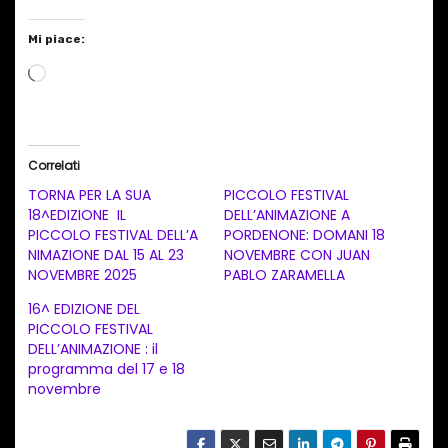
Mi piace:
C
a
r
i
Correlati
c
TORNA PER LA SUA
PICCOLO FESTIVAL
a
18^EDIZIONE IL
DELL’ANIMAZIONE A
PICCOLO FESTIVAL DELL’A
PORDENONE: DOMANI 18
m
NIMAZIONE DAL 15 AL 23
NOVEMBRE CON JUAN
e
NOVEMBRE 2025
PABLO ZARAMELLA
n
16^ EDIZIONE DEL
t
PICCOLO FESTIVAL
DELL’ANIMAZIONE : il
o
programma del 17 e 18
i
novembre
n
c