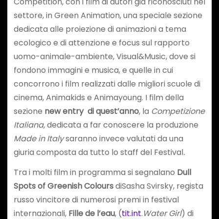
Competition, con i film di autori già riconosciuti nel
settore, in Green Animation, una speciale sezione
dedicata alle proiezione di animazioni a tema
ecologico e di attenzione e focus sul rapporto
uomo-animale-ambiente, Visual&Music, dove si
fondono immagini e musica, e quelle in cui
concorrono i film realizzati dalle migliori scuole di
cinema, Animakids e Animayoung. I film della
sezione
new entry di quest’anno
, la
Competizione
Italiana,
dedicata a far conoscere la produzione
Made in Italy
saranno invece valutati da una
giuria composta da tutto lo staff del Festival
.
Tra i molti film in programma si segnalano
Dull
Spots of Greenish Colours
diSasha Svirsky, regista
russo vincitore di numerosi premi in festival
internazionali,
Fille de l’eau
, (
tit.int
.
Water Girl
) di