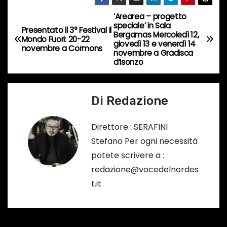
o
‘Arearea – progetto
N
r
speciale’ in Sala
Presentato il 3° Festival Il
Bergamas Mercoledì 12,
s
a
Mondo Fuori: 20-22
giovedì 13 e venerdì 14
novembre a Cormons
o
novembre a Gradisca
v
d’Isonzo
…
i
Di
Redazione
g
a
Direttore : SERAFINI
Stefano Per ogni necessità
z
potete scrivere a :
i
redazione@vocedelnordes
t.it
o
n