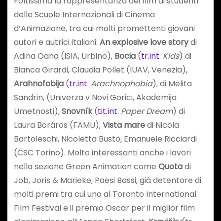
Foltissima la rappresentanza dei film di studenti
delle Scuole Internazionali di Cinema
d’Animazione, tra cui molti promettenti giovani
autori e autrici italiani:
An explosive love story
di
Adina Oana (ISIA, Urbino),
Bocia
(
tr.int
.
Kids
) di
Bianca Girardi, Claudia Pollet (IUAV, Venezia),
Arahnofobija
(
tr.int
.
Arachnophobia
), di Melita
Sandrin, (Univerza v Novi Gorici, Akademija
Umetnosti),
Snovník
(
tit.int
.
Paper Dream
) di
Laura Boráros (FAMU),
Vista mare
di Nicola
Bartoleschi, Nicoletta Busto, Emanuele Ricciardi
(CSC Torino). Molto interessanti anche i lavori
nella sezione Green Animation come
Quota
di
Job, Joris & Marieke, Paesi Bassi, già detentore di
molti premi tra cui uno al Toronto International
Film Festival e il premio Oscar per il miglior film