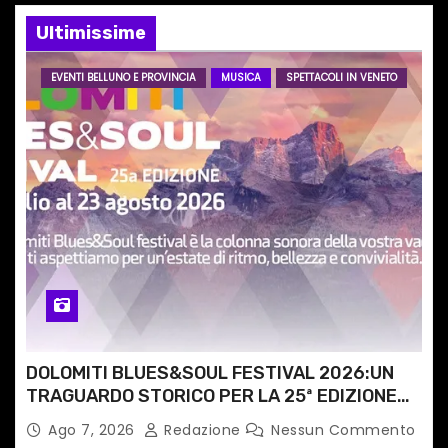
Ultimissime
a
r
EVENTI BELLUNO E PROVINCIA
MUSICA
SPETTACOLI IN VENETO
t
i
c
o
l
i
DOLOMITI BLUES&SOUL FESTIVAL 2026:UN
TRAGUARDO STORICO PER LA 25ª EDIZIONE
TRA LE CIME PATRIMONIO UNESCO
Ago 7, 2026
Redazione
Nessun Commento