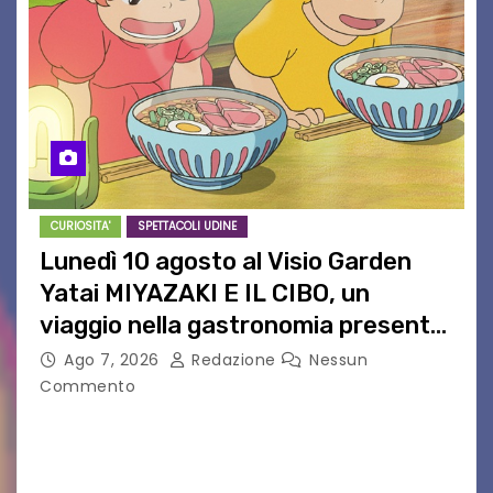
CURIOSITA'
SPETTACOLI UDINE
Lunedì 10 agosto al Visio Garden
Yatai MIYAZAKI E IL CIBO, un
viaggio nella gastronomia presente
nei film di Hayao Miyazaki!
Ago 7, 2026
Redazione
Nessun
Commento
UDINE – Continuano anche nel mese di agosto
al Visio Garden Yatai gli appuntamenti con la
cucina e la cultura giapponese a cura dello