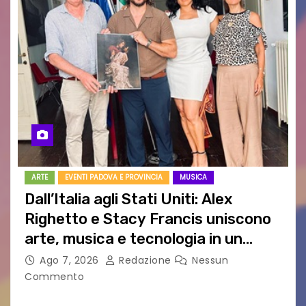
ARTE
EVENTI PADOVA E PROVINCIA
MUSICA
Dall’Italia agli Stati Uniti: Alex
Righetto e Stacy Francis uniscono
arte, musica e tecnologia in un
nuovo progetto internazionale”
Ago 7, 2026
Redazione
Nessun
Commento
Vigonza (Padova), 7 agosto 2026 – Arte