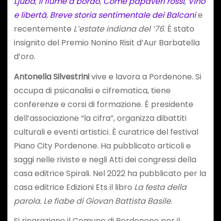
Ljuba
,
Il fiume a bordo
,
Come papaveri rossi
,
Vino
e libertà
,
Breve storia sentimentale dei Balcani
e
recentemente
L’estate indiana del ‘76
. È stato
insignito del Premio Nonino Risit d’Aur Barbatella
d’oro.
Antonella Silvestrini
vive e lavora a Pordenone. Si
occupa di psicanalisi e cifrematica, tiene
conferenze e corsi di formazione. È presidente
dell’associazione “la cifra”, organizza dibattiti
culturali e eventi artistici. È curatrice del festival
Piano City Pordenone. Ha pubblicato articoli e
saggi nelle riviste e negli Atti dei congressi della
casa editrice Spirali. Nel 2022 ha pubblicato per la
casa editrice Edizioni Ets il libro
La festa della
parola. Le fiabe di Giovan Battista Basile
.
Si ringraziano il Comune di Pordenone per il