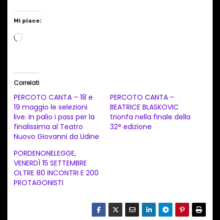
Mi piace:
C
a
r
i
Correlati
c
PERCOTO CANTA – 18 e
PERCOTO CANTA –
a
19 maggio le selezioni
BEATRICE BLASKOVIC
live. In palio i pass per la
trionfa nella finale della
m
finalissima al Teatro
32° edizione
e
Nuovo Giovanni da Udine
n
PORDENONELEGGE,
t
VENERDÌ 15 SETTEMBRE
OLTRE 80 INCONTRI E 200
o
PROTAGONISTI
i
n
c