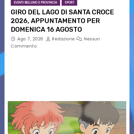
EVENTI BELLUNO E PROVINCIA
SPORT
GIRO DEL LAGO DI SANTA CROCE
2026, APPUNTAMENTO PER
DOMENICA 16 AGOSTO
Ago 7, 2026
Redazione
Nessun
Commento
Presentato ufficialmente l’evento solidaristico
proposto dal Comitato Alpago 2 Ruote &
Solidarietà, il cui ricavato andrà a Via di Natale,
Associazione Cucchini e Alpago Solidale. Sulla
maglietta, realizzata dall’artista Maria…