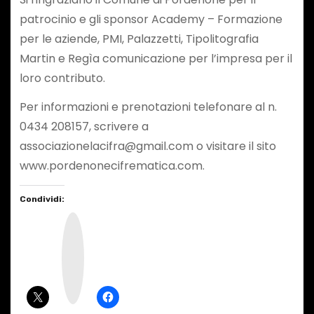
patrocinio e gli sponsor Academy – Formazione
per le aziende, PMI, Palazzetti, Tipolitografia
Martin e Regìa comunicazione per l’impresa per il
loro contributo.
Per informazioni e prenotazioni telefonare al n.
0434 208157, scrivere a
associazionelacifra@gmail.com o visitare il sito
www.pordenonecifrematica.com.
Condividi:
I
n
s
t
a
g
r
a
m