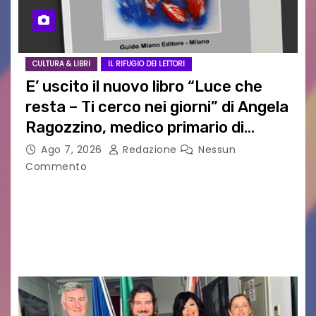
CULTURA & LIBRI
IL RIFUGIO DEI LETTORI
E’ uscito il nuovo libro “Luce che
resta – Ti cerco nei giorni” di Angela
Ragozzino, medico primario di
Capua
Ago 7, 2026
Redazione
Nessun
Commento
GUIDO MIANO EDITORE NOVITÀ EDITORIALE È
uscito il libro di poesie e fotografie: LUCE CHE
RESTA – TI CERCO NEI GIORNI di ANGELA
RAGOZZINO Pubblicato il libro di poesie “Luce…