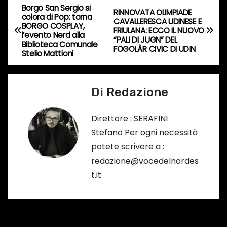
Borgo San Sergio si
o
N
RINNOVATA OLIMPIADE
colora di Pop: torna
CAVALLERESCA UDINESE E
r
BORGO COSPLAY,
a
FRIULANA: ECCO IL NUOVO
l’evento Nerd alla
s
“PALI DI JUGN” DEL
Biblioteca Comunale
FOGOLÂR CIVIC DI UDIN
o
v
Stelio Mattioni
…
i
Di
Redazione
g
a
Direttore : SERAFINI
Stefano Per ogni necessità
z
potete scrivere a :
i
redazione@vocedelnordes
t.it
o
n
e