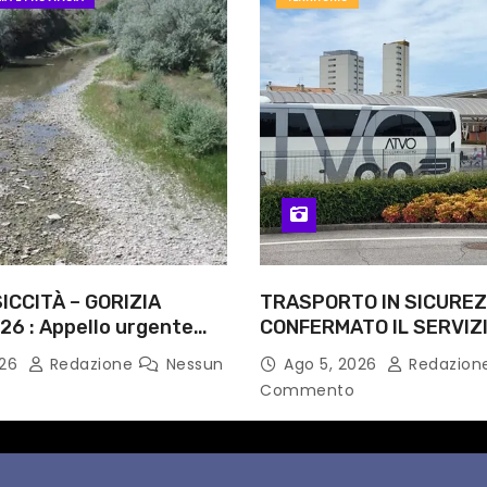
ICCITÀ – GORIZIA
TRASPORTO IN SICUREZ
26 : Appello urgente
CONFERMATO IL SERVIZI
rità competenti
NOTTI DI AGOSTO: DEFIN
026
Redazione
Nessun
Ago 5, 2026
Redazion
PERCORSI, FERMATE E 
Commento