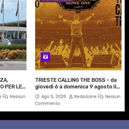
ZA,
TRIESTE CALLING THE BOSS – da
O PER LE
giovedì 6 a domenica 9 agosto il
ITI
festival triestino dedicato a
e
Nessun
Ago 5, 2026
Redazione
Nessun
ORARIO
Springsteen
Commento