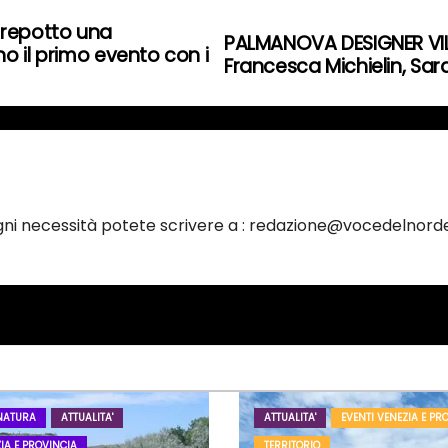
Prepotto una
PALMANOVA DESIGNER VILL
o il primo evento con i
Francesca Michielin, Sa
ogni necessità potete scrivere a : redazione@vocedelnorde
NATURA
ATTUALITA'
ATTUALITA'
EVENTI VENEZIA E PR
IA E PROVINCIA
TERRITORIO