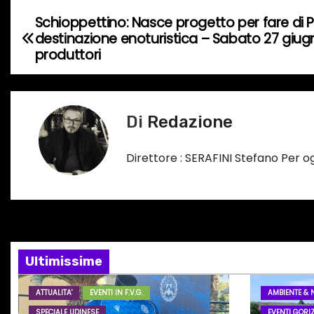
t
Schioppettino: Nasce progetto per fare di 
N
o
destinazione enoturistica – Sabato 27 giugn
a
produttori
i
n
v
c
i
o
Di
Redazione
r
g
s
Direttore : SERAFINI Stefano Per 
a
o
…
z
i
o
Ultimissime
n
ATTUALITA'
EVENTI IN F.V.G.
AMBIENTE & 
SPECIALE UDINESE
EVENTI GORIZ