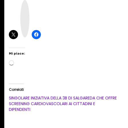
I
n
s
t
a
g
r
a
m
Mi piace:
C
a
r
i
Correlati
c
SINGOLARE INIZIATIVA DELLA 3B DI SALGAREDA CHE OFFRE
a
SCREENING CARDIOVASCOLARI AI CITTADINI E
DIPENDENTI
m
e
n