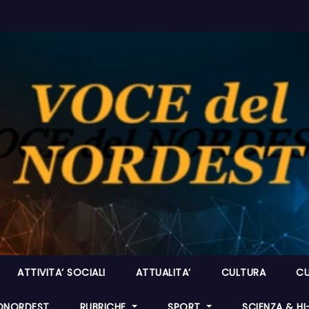
ATTIVITA’ SOCIALI
ATTUALITA’
CULTURA
CU
ONORDEST
RUBRICHE
SPORT
SCIENZA & H