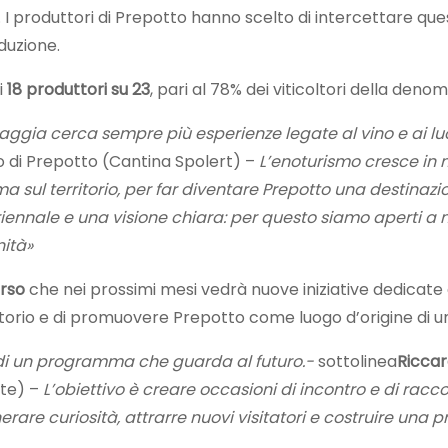
 I produttori di Prepotto hanno scelto di intercettare qu
duzione.
i
18 produttori su 23
, pari al 78% dei viticoltori della deno
iaggia cerca sempre più esperienze legate al vino e ai
o di Prepotto (Cantina Spolert) –
L’enoturismo cresce in 
ma sul territorio, per far diventare Prepotto una destinazi
triennale e una visione chiara: per questo siamo aperti 
nità»
orso
che nei prossimi mesi vedrà nuove iniziative dedicate a
itorio e di promuovere Prepotto come luogo d’origine di uno d
lo di un programma che guarda al futuro.-
sottolinea
Ricca
te) –
L’obiettivo è creare occasioni di incontro e di ra
nerare curiosità, attrarre nuovi visitatori e costruire una 