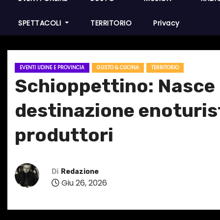
SPETTACOLI
TERRITORIO
Privacy
EVENTI UDINE E PROVINCIA
GUSTO & CUCINA
TERRITORIO
Schioppettino: Nasce 
destinazione enoturist
produttori
Di
Redazione
Giu 26, 2026