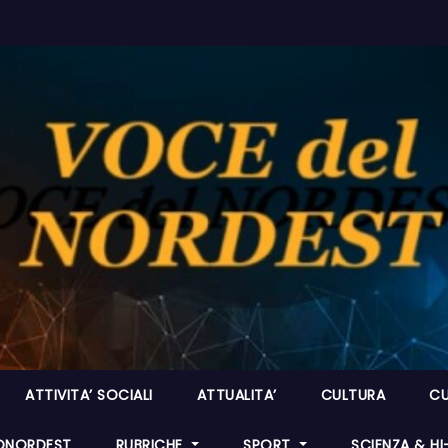
ATTIVITA’ SOCIALI
ATTUALITA’
CULTURA
CU
ONORDEST
RUBRICHE
SPORT
SCIENZA & H