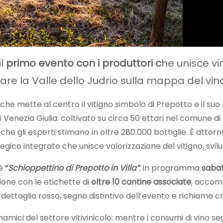
il
primo evento con i produttori c
he unisce vi
are la Valle dello Judrio sulla mappa del vino
che mette al centro il vitigno simbolo di Prepotto e il suo 
riuli Venezia Giulia: coltivato su circa 50 ettari nel comune
che gli esperti stimano in oltre 280.000 bottiglie. È atto
egico integrato che unisce valorizzazione del vitigno, svi
 è
“
Schioppettino di Prepotto in Villa”
,
in programma
sabat
ione con le etichette di
oltre 10 cantine associate
, accom
n dettaglio rosso, segno distintivo dell’evento e richiamo c
amici del settore vitivinicolo: mentre i consumi di vino s