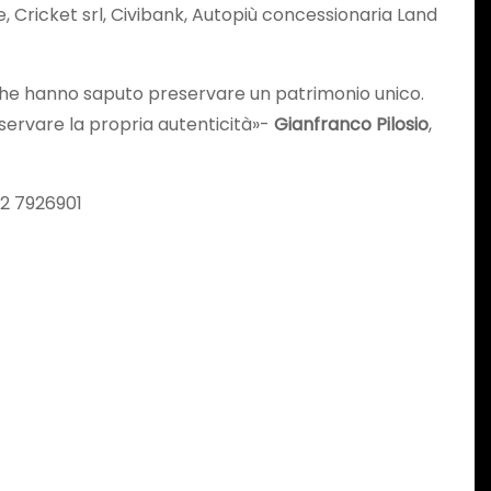
e, Cricket srl, Civibank, Autopiù concessionaria Land
i che hanno saputo preservare un patrimonio unico.
onservare la propria autenticità»-
Gianfranco Pilosio
,
92 7926901