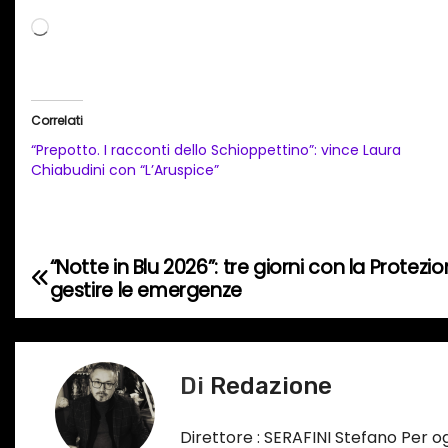
C
a
r
i
Correlati
c
“Prepotto. I racconti dello Schioppettino”: vince Laura
a
Chiabudini con “L’Aruspice”
m
e
n
“Notte in Blu 2026”: tre giorni con la Protezi
N
t
gestire le emergenze
o
a
i
v
n
Di
Redazione
c
i
o
g
Direttore : SERAFINI Stefano Per 
r