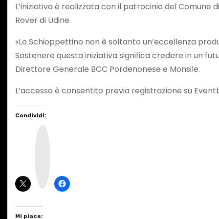
L’iniziativa è realizzata con il patrocinio del Comune
Rover di Udine.
«Lo Schioppettino non è soltanto un’eccellenza produt
Sostenere questa iniziativa significa credere in un fut
Direttore Generale BCC Pordenonese e Monsile.
L’accesso è consentito previa registrazione su Eventbr
Condividi:
I
n
s
t
a
g
r
a
m
Mi piace: