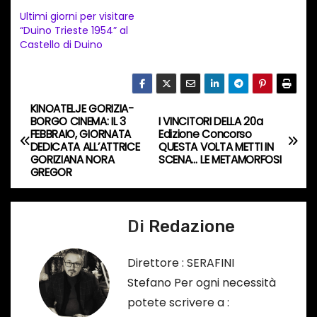
e
Ultimi giorni per visitare
n
“Duino Trieste 1954” al
t
Castello di Duino
o
i
n
KINOATELJE GORIZIA-
N
c
BORGO CINEMA: IL 3
I VINCITORI DELLA 20a
FEBBRAIO, GIORNATA
Edizione Concorso
o
a
DEDICATA ALL’ATTRICE
QUESTA VOLTA METTI IN
r
GORIZIANA NORA
SCENA… LE METAMORFOSI
v
GREGOR
s
o
i
…
Di
Redazione
g
a
Direttore : SERAFINI
Stefano Per ogni necessità
z
potete scrivere a :