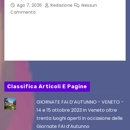
nei film di Hayao Miyazaki!
Ago 7, 2026
Redazione
Nessun
Commento
UDINE – Continuano anche nel mese di agosto
al Visio Garden Yatai gli appuntamenti con la
cucina e la cultura giapponese a cura dello
chef giappo-italiano Sai Fukayama. Lunedì 10…
Classifica Articoli E Pagine
GIORNATE FAI D’AUTUNNO - VENETO -
14 e 15 ottobre 2023 in Veneto oltre
trenta luoghi aperti in occasione delle
Giornate FAI d’Autunno