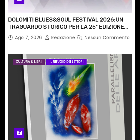
i
DOLOMITI BLUES&SOUL FESTIVAL 2026:UN
TRAGUARDO STORICO PER LA 25ª EDIZIONE
TRA LE CIME PATRIMONIO UNESCO
Ago 7, 2026
Redazione
Nessun Commento
CULTURA & LIBRI
IL RIFUGIO DEI LETTORI