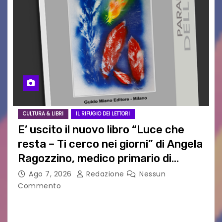
CULTURA & LIBRI
IL RIFUGIO DEI LETTORI
E’ uscito il nuovo libro “Luce che
resta – Ti cerco nei giorni” di Angela
Ragozzino, medico primario di
Capua
Ago 7, 2026
Redazione
Nessun
Commento
GUIDO MIANO EDITORE NOVITÀ EDITORIALE È
uscito il libro di poesie e fotografie: LUCE CHE