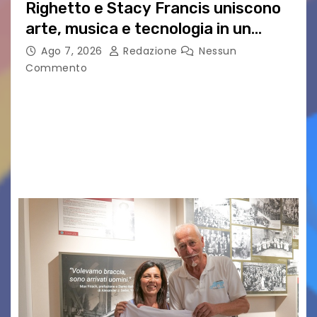
Righetto e Stacy Francis uniscono
arte, musica e tecnologia in un
nuovo progetto internazionale”
Ago 7, 2026
Redazione
Nessun
Commento
Vigonza (Padova), 7 agosto 2026 – Arte
contemporanea, musica internazionale, Made
in Italy e nuove generazioni si sono incontrati
oggi a Vigonza in occasione di un importante
confronto istituzionale dedicato…