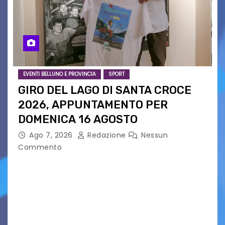
EVENTI BELLUNO E PROVINCIA
SPORT
GIRO DEL LAGO DI SANTA CROCE
2026, APPUNTAMENTO PER
DOMENICA 16 AGOSTO
Ago 7, 2026
Redazione
Nessun
Commento
Presentato ufficialmente l’evento solidaristico
proposto dal Comitato Alpago 2 Ruote &
Solidarietà, il cui ricavato andrà a Via di Natale,
Associazione Cucchini e Alpago Solidale. Sulla
maglietta, realizzata dall’artista Maria…