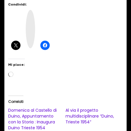
Condividi:
I
n
s
t
a
g
r
a
m
Mi piace:
C
a
r
i
Correlati
c
Domenica al Castello di
Al via il progetto
a
Duino, Appuntamento
multidisciplinare “Duino,
con la Storia : Inaugura
Trieste 1954”
m
Duino Trieste 1954