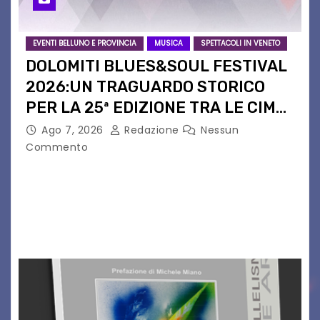
EVENTI BELLUNO E PROVINCIA
MUSICA
SPETTACOLI IN VENETO
DOLOMITI BLUES&SOUL FESTIVAL
2026:UN TRAGUARDO STORICO
PER LA 25ª EDIZIONE TRA LE CIME
PATRIMONIO UNESCO
Ago 7, 2026
Redazione
Nessun
Commento
Il Dolomiti Blues&Soul Festival celebra nel 2026
un traguardo leggendario: la sua 25ª edizione.
Un quarto di secolo di grande musica che torna
a far vibrare il cuore delle Dolomiti…