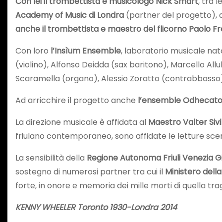
Con lei il trombettista e musicologo Nick Smart
, tra 
Academy of Music di Londra
(partner del progetto), d
anche il trombettista e maestro del flicorno Paolo F
Con loro
l’Insìum Ensemble
, laboratorio musicale nat
(violino), Alfonso Deidda (sax baritono), Marcello Allu
Scaramella (organo), Alessio Zoratto (contrabbasso) 
Ad arricchire il progetto anche
l’ensemble Odhecaton, 
La direzione musicale è affidata al
Maestro Valter Sivil
friulano contemporaneo, sono affidate le letture scen
La sensibilità della
Regione Autonoma Friuli Venezia Gi
sostegno di numerosi partner tra cui il
Ministero della
forte, in onore e memoria dei mille morti di quella tra
KENNY WHEELER Toronto 1930-Londra 2014