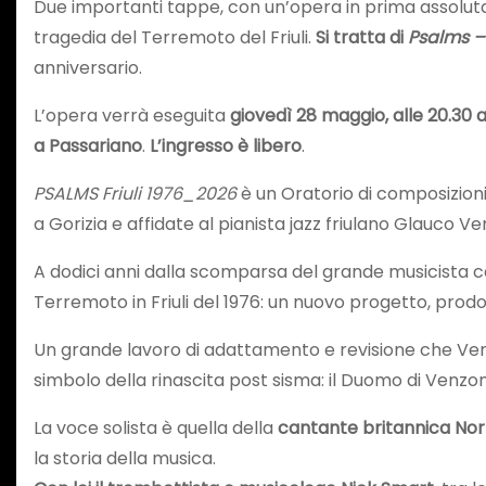
Due importanti tappe, con un’opera in prima assoluta
tragedia del Terremoto del Friuli.
Si tratta di
Psalms – 
anniversario.
L’opera verrà eseguita
giovedì 28 maggio, alle 20.30
a Passariano
.
L’ingresso è libero
.
PSALMS Friuli 1976_2026
è un Oratorio di composizioni
a Gorizia e affidate al pianista jazz friulano Glauco V
A dodici anni dalla scomparsa del grande musicista ca
Terremoto in Friuli del 1976: un nuovo progetto, prodo
Un grande lavoro di adattamento e revisione che Venie
simbolo della rinascita post sisma: il Duomo di Venzon
La voce solista è quella della
cantante britannica No
la storia della musica.