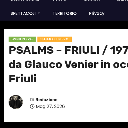
SPETTACOLI
TERRITORIO
Privacy
EVENTI IN F.V.G.
SPETTACOLI IN F.V.G.
PSALMS – FRIULI / 1976
da Glauco Venier in oc
Friuli
Di
Redazione
Mag 27, 2026