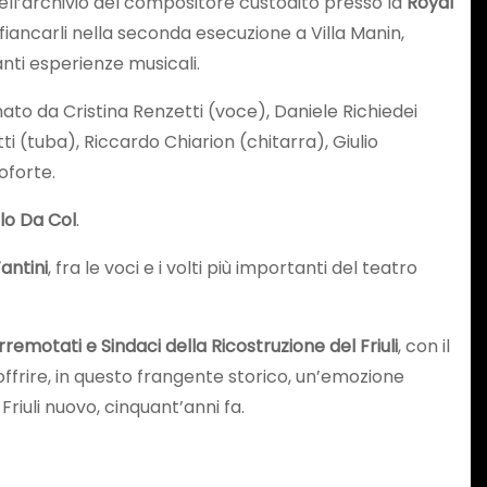
dell’archivio del compositore custodito presso la
Royal
fiancarli nella seconda esecuzione a Villa Manin,
nti esperienze musicali.
mato da Cristina Renzetti (voce), Daniele Richiedei
i (tuba), Riccardo Chiarion (chitarra), Giulio
oforte.
olo Da Col
.
antini
, fra le voci e i volti più importanti del teatro
remotati e Sindaci della Ricostruzione del Friuli
, con il
offrire, in questo frangente storico, un’emozione
riuli nuovo, cinquant’anni fa.