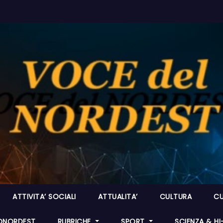
ATTIVITA’ SOCIALI
ATTUALITA’
CULTURA
CU
ONORDEST
RUBRICHE
SPORT
SCIENZA & H