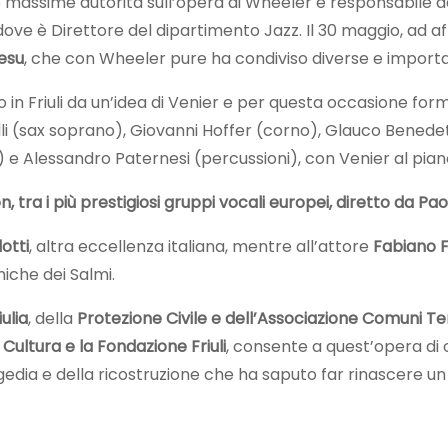
le massime autorità sull’opera di Wheeler e responsabile 
ove è Direttore del dipartimento Jazz. Il 30 maggio, ad af
resu
, che con Wheeler pure ha condiviso diverse e importa
o in Friuli da un’idea di Venier e per questa occasione for
lli (sax soprano), Giovanni Hoffer (corno), Glauco Benedett
e Alessandro Paternesi (percussioni), con Venier al pian
tra i più prestigiosi gruppi vocali europei, diretto da Pa
otti
, altra eccellenza italiana, mentre all’attore
Fabiano F
iche dei Salmi.
ulia
, della
Protezione Civile e dell’Associazione Comuni Ter
 Cultura e la Fondazione Friuli
, consente a quest’opera di 
gedia e della ricostruzione che ha saputo far rinascere un F