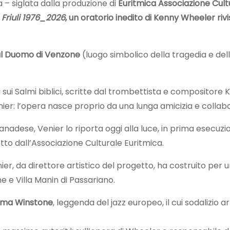
 – siglata dalla produzione di
Euritmica Associazione Cult
Friuli 1976_2026
, un oratorio inedito di Kenny Wheeler riv
 al Duomo di Venzone
(luogo simbolico della tragedia e del
 sui Salmi biblici, scritte dal trombettista e composito
enier: l’opera nasce proprio da una lunga amicizia e collabo
nadese, Venier lo riporta oggi alla luce, in prima esecuz
tto dall’Associazione Culturale Euritmica.
r, da direttore artistico del progetto, ha costruito per 
e e Villa Manin di Passariano.
rma Winstone
, leggenda del jazz europeo, il cui sodalizio