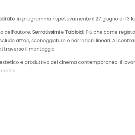
uadrato
, in programma rispettivamente il 27 giugno e il 3 lug
a dell’autore,
Serratissimi
e
Tabloidi
. Più che come regista
esclude attori, sceneggiature e narrazioni lineari. Al cont
attraverso il montaggio.
estetico e produttivo del cinema contemporaneo. Il lavoro
oetici.