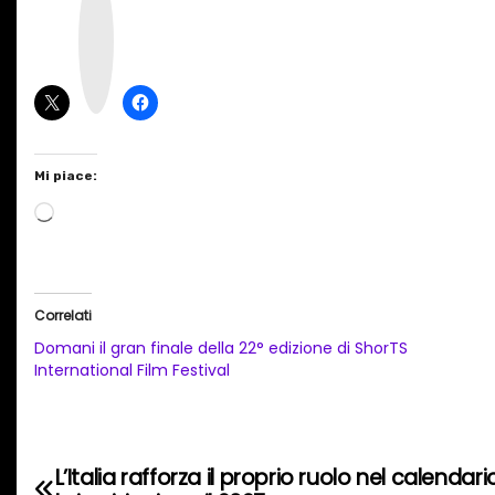
s
t
a
g
r
a
m
Mi piace:
C
a
r
i
Correlati
c
Domani il gran finale della 22° edizione di ShorTS
a
International Film Festival
m
e
n
L’Italia rafforza il proprio ruolo nel calenda
N
t