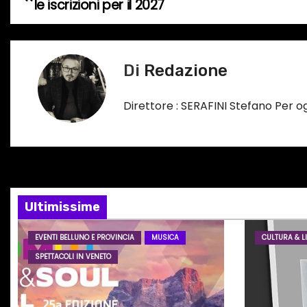
le iscrizioni per il 2027
o
a
i
v
n
Di
Redazione
c
i
o
g
Direttore : SERAFINI Stefano Per 
r
s
a
o
z
…
i
Ultimissime
o
EVENTI BELLUNO E PROVINCIA
MUSICA
CULTURA & LI
n
SPETTACOLI IN VENETO
e