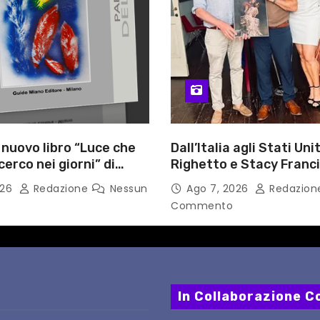
l nuovo libro “Luce che
Dall’Italia agli Stati Unit
cerco nei giorni” di
Righetto e Stacy Franc
gozzino, medico
uniscono arte, musica 
026
Redazione
Nessun
Ago 7, 2026
Redazio
i Capua
tecnologia in un nuovo
Commento
internazionale”
In Collaborazione Co