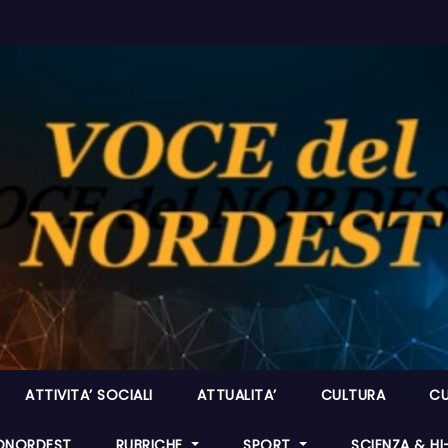
ATTIVITA’ SOCIALI
ATTUALITA’
CULTURA
CU
ONORDEST
RUBRICHE
SPORT
SCIENZA & H