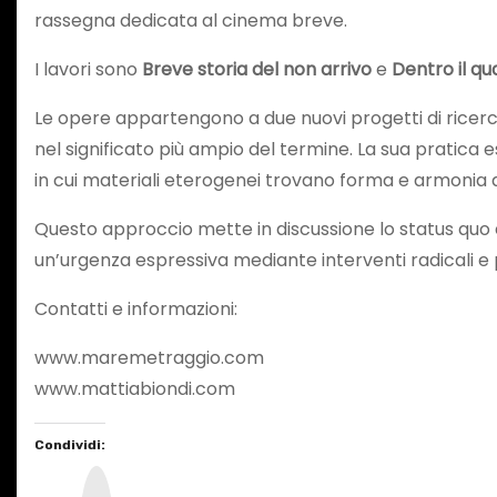
rassegna dedicata al cinema breve.
I lavori sono
Breve storia del non arrivo
e
Dentro il q
Le opere appartengono a due nuovi progetti di ricerc
nel significato più ampio del termine. La sua pratica 
in cui materiali eterogenei trovano forma e armonia 
Questo approccio mette in discussione lo status quo 
un’urgenza espressiva mediante interventi radicali e p
Contatti e informazioni:
www.maremetraggio.com
www.mattiabiondi.com
Condividi:
I
n