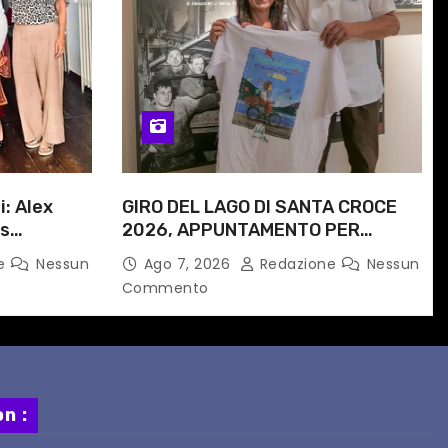
i: Alex
GIRO DEL LAGO DI SANTA CROCE
is
2026, APPUNTAMENTO PER
e
DOMENICA 16 AGOSTO
ne
Nessun
Ago 7, 2026
Redazione
Nessun
 progetto
Commento
n :