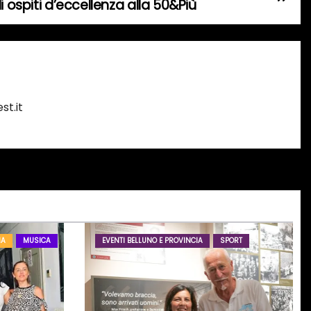
i ospiti d’eccellenza alla 50&Più
st.it
IA
MUSICA
EVENTI BELLUNO E PROVINCIA
SPORT