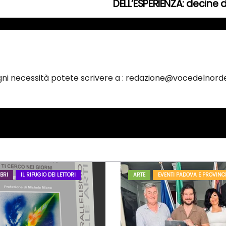
DELL’ESPERIENZA: decine d
ogni necessità potete scrivere a : redazione@vocedelnorde
BRI
IL RIFUGIO DEI LETTORI
ARTE
EVENTI PADOVA E PROVINC