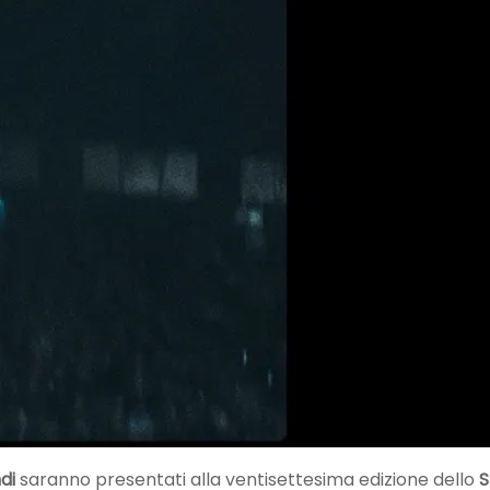
di
saranno presentati alla ventisettesima edizione dello
S