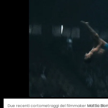
Due recenti cortometraggi del filmmaker
Mattia Bion