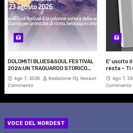
a
r
t
i
c
DOLOMITI BLUES&SOUL FESTIVAL
E’ uscito i
o
2026:UN TRAGUARDO STORICO
resta – Ti 
l
PER LA 25ª EDIZIONE TRA LE CIME
Angela Ra
Ago 7, 2026
Redazione
Nessun
Ago 7, 2
PATRIMONIO UNESCO
primario d
Commento
Commento
i
VOCE DEL NORDEST