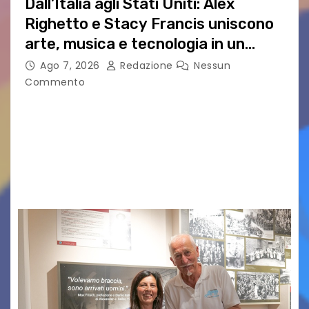
Dall’Italia agli Stati Uniti: Alex
Righetto e Stacy Francis uniscono
arte, musica e tecnologia in un
nuovo progetto internazionale”
Ago 7, 2026
Redazione
Nessun
Commento
Vigonza (Padova), 7 agosto 2026 – Arte
contemporanea, musica internazionale, Made
in Italy e nuove generazioni si sono incontrati
oggi a Vigonza in occasione di un importante
confronto istituzionale dedicato…