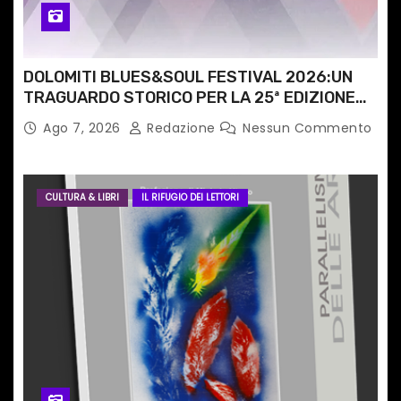
l
i
DOLOMITI BLUES&SOUL FESTIVAL 2026:UN
TRAGUARDO STORICO PER LA 25ª EDIZIONE
TRA LE CIME PATRIMONIO UNESCO
Ago 7, 2026
Redazione
Nessun Commento
CULTURA & LIBRI
IL RIFUGIO DEI LETTORI