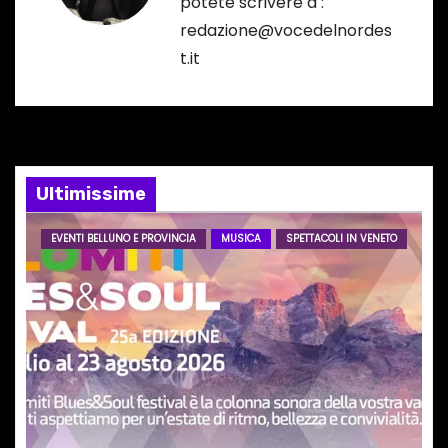
potete scrivere a :
i
redazione@vocedelnordes
t.it
o
n
e
Ultimissime
a
r
EVENTI BELLUNO E PROVINCIA
MUSICA
SPETTACOLI IN VENETO
t
i
c
o