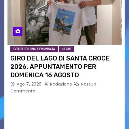
EVENTI BELLUNO E PROVINCIA
SPORT
GIRO DEL LAGO DI SANTA CROCE
2026, APPUNTAMENTO PER
DOMENICA 16 AGOSTO
Ago 7, 2026
Redazione
Nessun
Commento
Presentato ufficialmente l’evento solidaristico
proposto dal Comitato Alpago 2 Ruote &
Solidarietà, il cui ricavato andrà a Via di Natale,
Associazione Cucchini e Alpago Solidale. Sulla