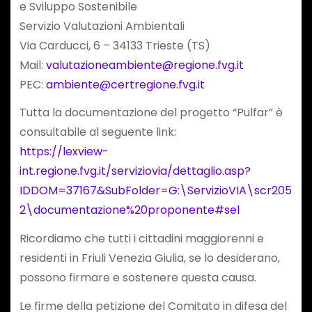
e Sviluppo Sostenibile
Servizio Valutazioni Ambientali
Via Carducci, 6 – 34133 Trieste (TS)
Mail:
valutazioneambiente@regione.fvg.it
PEC:
ambiente@certregione.fvg.it
Tutta la documentazione del progetto “Pulfar” è
consultabile al seguente link:
https://lexview-
int.regione.fvg.it/serviziovia/dettaglio.asp?
IDDOM=37167&SubFolder=G:\ServizioVIA\scr205
2\documentazione%20proponente#sel
Ricordiamo che tutti i cittadini maggiorenni e
residenti in Friuli Venezia Giulia, se lo desiderano,
possono firmare e sostenere questa causa.
Le firme della petizione del Comitato in difesa del