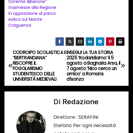
torrente Alberone”
trasmesse alla Regione
o
in opposizione al parco
i
eolico sul Monte
n
Craguenza
c
o
r
CODROIPO SCOLASTICA E
INSEGUI LA TUA STORIA
N
s
“BERTRANDIANA”
2025 ‘Rodaridiamo’ il 5
RISCOPRE IL
agosto a Bagnaria Arsa, il
a
o
FOGOLARISMO
7 agosto ‘Nico cerca un
STUDENTESCO DELLE
amico’ a Romans
…
v
UNIVERSITÀ MEDIEVALI
d’Isonzo
i
Di
Redazione
g
a
Direttore : SERAFINI
Stefano Per ogni necessità
z