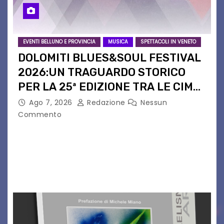
EVENTI BELLUNO E PROVINCIA
MUSICA
SPETTACOLI IN VENETO
DOLOMITI BLUES&SOUL FESTIVAL
2026:UN TRAGUARDO STORICO
PER LA 25ª EDIZIONE TRA LE CIME
PATRIMONIO UNESCO
Ago 7, 2026
Redazione
Nessun
Commento
Il Dolomiti Blues&Soul Festival celebra nel 2026
un traguardo leggendario: la sua 25ª edizione.
Un quarto di secolo di grande musica che torna
a far vibrare il cuore delle Dolomiti…