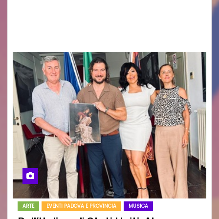
uscito il libro di poesie e fotografie: LUCE CHE
RESTA – TI CERCO NEI GIORNI di ANGELA
RAGOZZINO Pubblicato il libro di poesie “Luce…
ARTE
EVENTI PADOVA E PROVINCIA
MUSICA