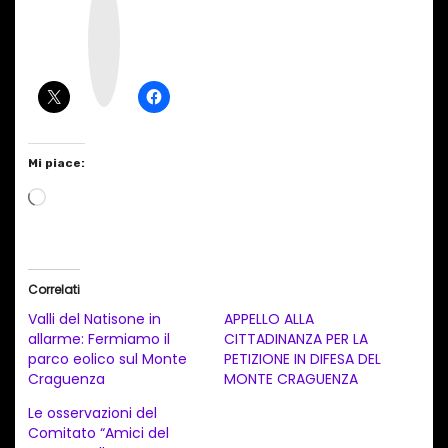
n
s
t
a
g
r
a
m
Mi piace:
C
a
r
i
Correlati
c
Valli del Natisone in
APPELLO ALLA
a
allarme: Fermiamo il
CITTADINANZA PER LA
parco eolico sul Monte
PETIZIONE IN DIFESA DEL
m
Craguenza
MONTE CRAGUENZA
e
Le osservazioni del
n
Comitato “Amici del
t