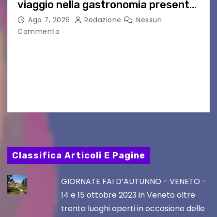
viaggio nella gastronomia presente
nei film di Hayao Miyazaki!
Ago 7, 2026
Redazione
Nessun
Commento
UDINE – Continuano anche nel mese di agosto
al Visio Garden Yatai gli appuntamenti con la
cucina e la cultura giapponese a cura dello
chef giappo-italiano Sai Fukayama. Lunedì 10…
Classifica Articoli E Pagine
GIORNATE FAI D’AUTUNNO - VENETO -
14 e 15 ottobre 2023 in Veneto oltre
trenta luoghi aperti in occasione delle