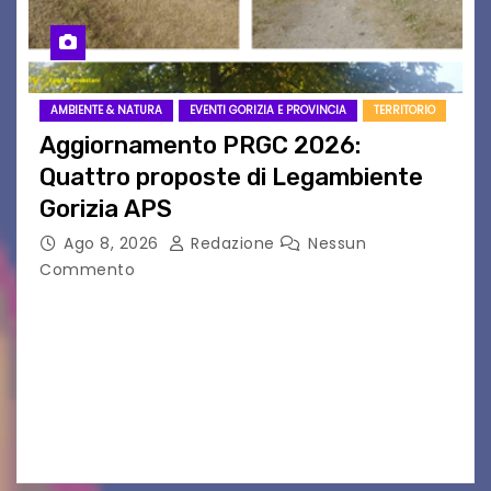
AMBIENTE & NATURA
EVENTI GORIZIA E PROVINCIA
TERRITORIO
Aggiornamento PRGC 2026:
Quattro proposte di Legambiente
Gorizia APS
Ago 8, 2026
Redazione
Nessun
Commento
Il 25 luglio scadeva la possibilità di fare delle
osservazioni al PRGC di Gorizia in fase di
aggiornamento. Le 4 proposte di Legambiente
Gorizia APS In occasione dell’aggiornamento
del Piano…