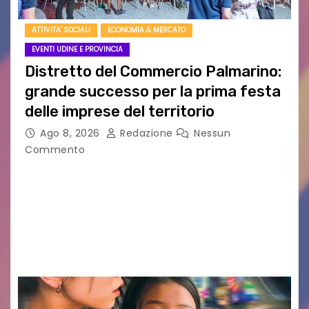
ATTIVITA' SOCIALI
ECONOMIA & MERCATO
EVENTI UDINE E PROVINCIA
Distretto del Commercio Palmarino:
grande successo per la prima festa
delle imprese del territorio
Ago 8, 2026
Redazione
Nessun
Commento
Sommariva: «Una serata che ha restituito il
valore di chi ogni giorno costruisce il Palmarino
con passione, ricerca e lavoro» PALMANOVA, 8
AGOSTO 2026 – È andata oltre ogni
aspettativa…