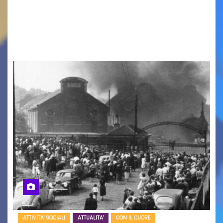
cinema all’aperto delgiardino Loris Fortuna un
racconto teneroe delicato che scalda il cuore!
UDINE – Domenica 9 agosto alle 21.15 torna…
ATTIVITA' SOCIALI
ATTUALITA'
CON IL CUORE