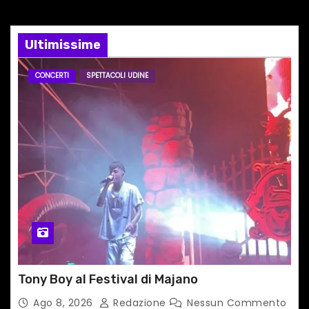
n
e
Ultimissime
a
CONCERTI
SPETTACOLI UDINE
r
t
i
c
o
l
i
Tony Boy al Festival di Majano
Ago 8, 2026
Redazione
Nessun Commento