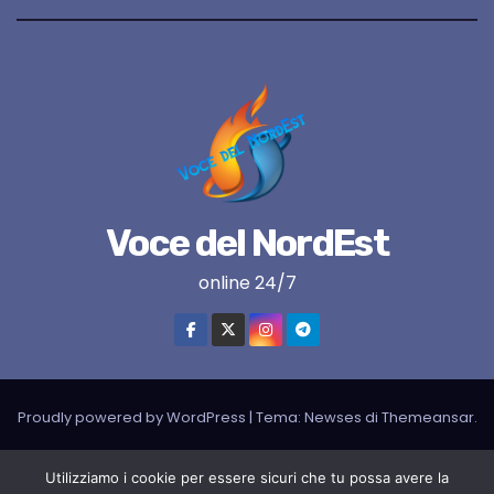
Voce del NordEst
online 24/7
Proudly powered by WordPress
|
Tema:
Newses
di
Themeansar
.
VNE su instagram
VNE su Twitter
VNE su FB
Blogger
Utilizziamo i cookie per essere sicuri che tu possa avere la