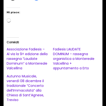
Mi piace:
C
a
r
i
Correlati
c
Associazione Fadiesis –
Fadiesis LAUDATE
a
Al via la 9^ edizione della
DOMINUM – rassegna
rassegna “Laudate
organistica a Montereale
m
Dominum” a Montereale
Valcellina +
e
Valcellina
appuntamento a Erto
n
Autunno Musicale,
t
venerdì 08 dicembre il
tradizionale “Concerto
o
dell’Immacolata” alla
i
Chiesa di Sant’Agnese,
n
Treviso
c