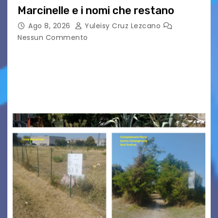
Marcinelle e i nomi che restano
Ago 8, 2026
Yuleisy Cruz Lezcano
Nessun Commento
Tizio, Caio, Sempronio… e poi ancora un nome,
poi un altro, si forma un elenco lungo dal quale i
nomi scappano, scivolano fuori dalla pagina, la
carta che non basta…