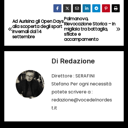
o
r
Palmanova,
N
Ad Aurisina gli Open Days
s
Rievocazione Storica – In
alla scoperta degli sport
migliaia tra battaglia,
a
invernali dal 14
o
sfilate e
settembre
accampamento
…
v
i
Di
Redazione
g
Direttore : SERAFINI
a
Stefano Per ogni necessità
potete scrivere a :
z
redazione@vocedelnordes
i
t.it
o