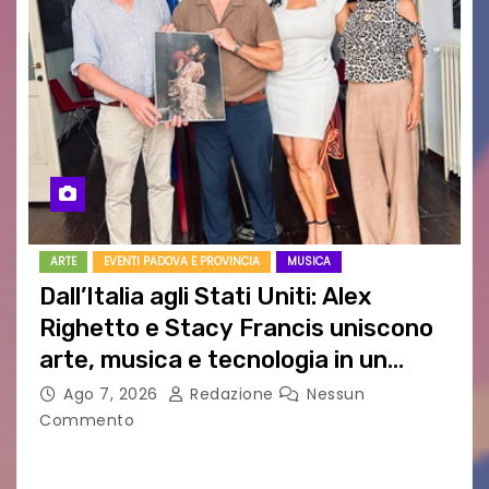
ARTE
EVENTI PADOVA E PROVINCIA
MUSICA
Dall’Italia agli Stati Uniti: Alex
Righetto e Stacy Francis uniscono
arte, musica e tecnologia in un
nuovo progetto internazionale”
Ago 7, 2026
Redazione
Nessun
Commento
Vigonza (Padova), 7 agosto 2026 – Arte
contemporanea, musica internazionale, Made