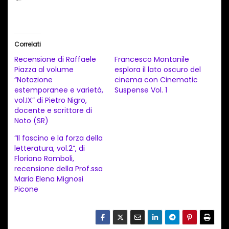
a
r
i
Correlati
c
Recensione di Raffaele
Francesco Montanile
a
Piazza al volume
esplora il lato oscuro del
“Notazione
cinema con Cinematic
m
estemporanee e varietà,
Suspense Vol. 1
e
vol.IX” di Pietro Nigro,
n
docente e scrittore di
Noto (SR)
t
“Il fascino e la forza della
o
letteratura, vol.2”, di
i
Floriano Romboli,
n
recensione della Prof.ssa
Maria Elena Mignosi
c
Picone
o
r
s