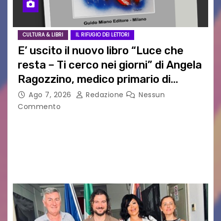
CULTURA & LIBRI
IL RIFUGIO DEI LETTORI
E’ uscito il nuovo libro “Luce che
resta – Ti cerco nei giorni” di Angela
Ragozzino, medico primario di
Capua
Ago 7, 2026
Redazione
Nessun
Commento
GUIDO MIANO EDITORE NOVITÀ EDITORIALE È
uscito il libro di poesie e fotografie: LUCE CHE
RESTA – TI CERCO NEI GIORNI di ANGELA
RAGOZZINO Pubblicato il libro di poesie “Luce…