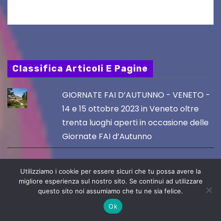
Classifica Articoli E Pagine
GIORNATE FAI D’AUTUNNO - VENETO -
14 e 15 ottobre 2023 in Veneto oltre
trenta luoghi aperti in occasione delle
Giornate FAI d’Autunno
VILLE APERTE in FVG, Domenica 15
Utilizziamo i cookie per essere sicuri che tu possa avere la
ottobre 2023
migliore esperienza sul nostro sito. Se continui ad utilizzare
questo sito noi assumiamo che tu ne sia felice.
Ok
GIORNATE FAI D'AUTUNNO: 23