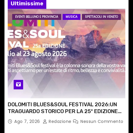
Ultimissime
a
EVENTI BELLUNO E PROVINCIA
MUSICA
SPETTACOLI IN VENETO
r
t
i
c
o
l
i
DOLOMITI BLUES&SOUL FESTIVAL 2026:UN
TRAGUARDO STORICO PER LA 25ª EDIZIONE
TRA LE CIME PATRIMONIO UNESCO
Ago 7, 2026
Redazione
Nessun Commento