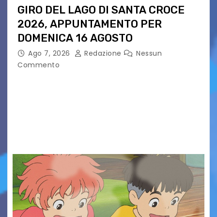
GIRO DEL LAGO DI SANTA CROCE
2026, APPUNTAMENTO PER
DOMENICA 16 AGOSTO
Ago 7, 2026
Redazione
Nessun
Commento
Presentato ufficialmente l’evento solidaristico
proposto dal Comitato Alpago 2 Ruote &
Solidarietà, il cui ricavato andrà a Via di Natale,
Associazione Cucchini e Alpago Solidale. Sulla
maglietta, realizzata dall’artista Maria…