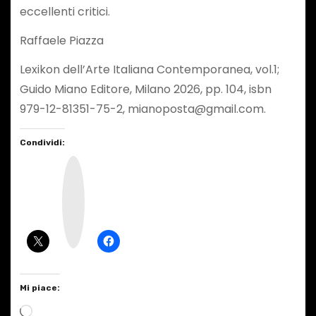
eccellenti critici.
Raffaele Piazza
Lexikon dell’Arte Italiana Contemporanea, vol.1;
Guido Miano Editore, Milano 2026, pp. 104, isbn
979-12-81351-75-2, mianoposta@gmail.com.
Condividi:
I
n
s
t
a
g
r
a
m
Mi piace:
C