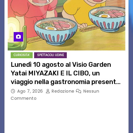
CURIOSITA'
SPETTACOLI UDINE
Lunedì 10 agosto al Visio Garden
Yatai MIYAZAKI E IL CIBO, un
viaggio nella gastronomia presente
nei film di Hayao Miyazaki!
Ago 7, 2026
Redazione
Nessun
Commento
UDINE – Continuano anche nel mese di agosto
al Visio Garden Yatai gli appuntamenti con la
cucina e la cultura giapponese a cura dello
chef giappo-italiano Sai Fukayama. Lunedì 10…