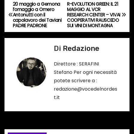
20 maggio a Gemona
R-EVOLUTION GREEN: IL 21
N
o
l’omaggio a Omero
MAGGIO AL VCR
…
Antonutti con il
RESEARCH CENTER – VIVAI
a
capolavoro dei Taviani
COOPERATIVI RAUSCEDO
PADRE PADRONE
SUI VINI DI MONTAGNA
v
i
Di
Redazione
g
Direttore : SERAFINI
a
Stefano Per ogni necessità
potete scrivere a :
z
redazione@vocedelnordes
i
t.it
o
n
e