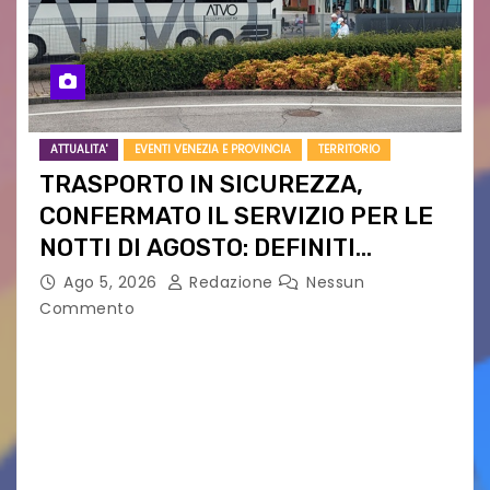
ATTUALITA'
EVENTI VENEZIA E PROVINCIA
TERRITORIO
TRASPORTO IN SICUREZZA,
CONFERMATO IL SERVIZIO PER LE
NOTTI DI AGOSTO: DEFINITI
PERCORSI, FERMATE E ORARIO
Ago 5, 2026
Redazione
Nessun
Commento
Venerdì 7 agosto la prima corsa, obiettivo
ridurre i rischi legati agli spostamenti notturni
Torna il servizio di trasporto notturno dedicato
ai collegamenti con i principali locali di
intrattenimento di…