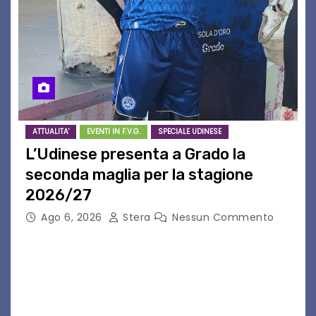
ATTUALITA'
EVENTI IN F.V.G.
SPECIALE UDINESE
L’Udinese presenta a Grado la
seconda maglia per la stagione
2026/27
Ago 6, 2026
Stera
Nessun Commento
GRADO – È stata la splendida cornice di Grado
a ospitare la presentazione della nuova
seconda maglia dell’Udinese per la stagione
2026/27. Un evento che ha richiamato
istituzioni, addetti ai…