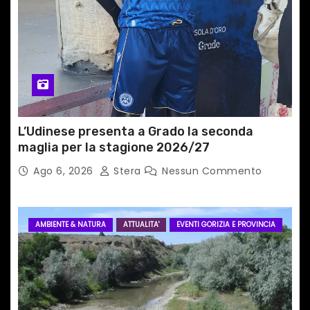
i
c
o
l
i
L’Udinese presenta a Grado la seconda
maglia per la stagione 2026/27
Ago 6, 2026
Stera
Nessun Commento
AMBIENTE & NATURA
ATTUALITA'
EVENTI GORIZIA E PROVINCIA