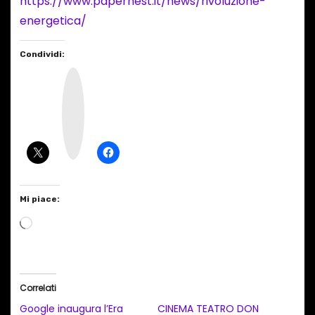
https://www.papernest.it/news/rivoluzione-
energetica/
Condividi:
I
n
s
t
a
g
r
a
m
Mi piace:
C
a
r
i
Correlati
c
Google inaugura l’Era
CINEMA TEATRO DON