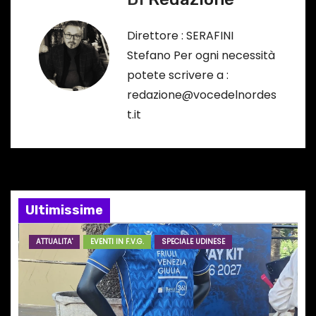
i
g
Direttore : SERAFINI
Stefano Per ogni necessità
a
potete scrivere a :
z
redazione@vocedelnordes
t.it
i
o
n
e
Ultimissime
a
ATTUALITA'
EVENTI IN F.V.G.
SPECIALE UDINESE
r
t