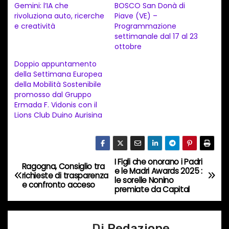
a
Gemini: l’IA che
BOSCO San Donà di
rivoluziona auto, ricerche
Piave (VE) –
m
e creatività
Programmazione
e
settimanale dal 17 al 23
n
ottobre
t
Doppio appuntamento
della Settimana Europea
o
della Mobilità Sostenibile
i
promosso dal Gruppo
n
Ermada F. Vidonis con il
Lions Club Duino Aurisina
c
o
r
s
I Figli che onorano i Padri
N
Ragogna, Consiglio tra
e le Madri Awards 2025 :
o
richieste di trasparenza
le sorelle Nonino
a
e confronto acceso
…
premiate da Capital
v
Di
Redazione