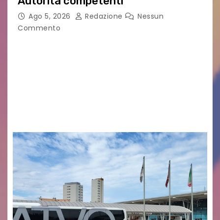
Autorità competenti
Ago 5, 2026
Redazione
Nessun
Commento
Legambiente Gorizia APS e Legambiente
Monfalcone APS “Circolo Ignazio Zanutto”
desiderano attirare l’attenzione della
cittadinanza e delle Autorità competenti sulla
grave siccità che sta colpendo non solo le
campagne e…