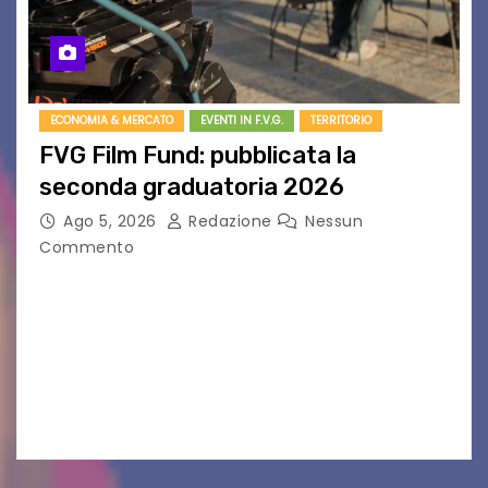
ECONOMIA & MERCATO
EVENTI IN F.V.G.
TERRITORIO
FVG Film Fund: pubblicata la
seconda graduatoria 2026
Ago 5, 2026
Redazione
Nessun
Commento
Aperta la terza e ultima call dell’anno per le
produzioni audiovisive Online gli esiti della
seconda finestra del Film Fund promosso dalla
Friuli Venezia Giulia Film Commission –
PromoTurismoFVG. Le…