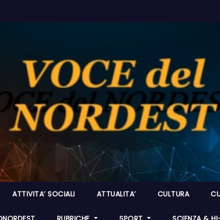
ATTIVITA’ SOCIALI
ATTUALITA’
CULTURA
CU
ONORDEST
RUBRICHE
SPORT
SCIENZA & H