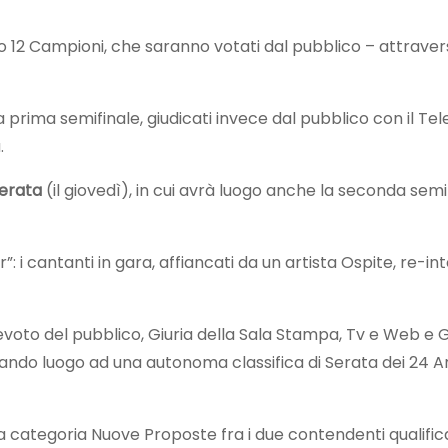
o 12 Campioni, che saranno votati dal pubblico – attraverso
a prima semifinale, giudicati invece dal pubblico con il Te
.
serata
(il giovedì), in cui avrà luogo anche la seconda semi
r”: i cantanti in gara, affiancati da un artista Ospite, re-
evoto del pubblico, Giuria della Sala Stampa, Tv e Web e Gi
do luogo ad una autonoma classifica di Serata dei 24 Artist
la categoria Nuove Proposte fra i due contendenti qualifica