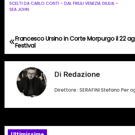
a
SCELTI DA CARLO CONTI – DAL FRIULI VENEZIA GIULIA –
SEA JOHN
m
e
n
t
Francesco Ursino in Corte Morpurgo il 22 ag
N
o
Festival
a
i
n
v
c
Di
Redazione
i
o
r
g
Direttore : SERAFINI Stefano Per 
s
a
o
…
z
i
Ultimissime