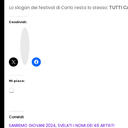
Lo slogan dei festival di Carlo resta lo stesso:
TUTTI 
Condividi:
I
n
s
t
a
g
r
a
m
Mi piace:
C
a
r
i
Correlati
c
SANREMO GIOVANI 2024, SVELATI I NOMI DEI 46 ARTISTI