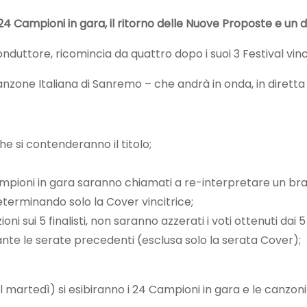
24 Campioni in gara, il ritorno delle Nuove Proposte e un
conduttore, ricomincia da quattro dopo i suoi 3 Festival vin
zone Italiana di Sanremo – che andrà in onda, in diretta su 
 che si contenderanno il titolo;
Campioni in gara saranno chiamati a re-interpretare un bra
 determinando solo la Cover vincitrice;
ioni sui 5 finalisti, non saranno azzerati i voti ottenuti d
rante le serate precedenti (esclusa solo la serata Cover);
il martedì) si esibiranno i 24 Campioni in gara e le canzon