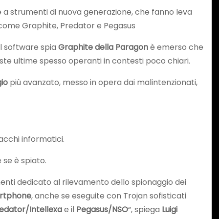
azie a strumenti di nuova generazione, che fanno leva
ivo, come Graphite, Predator e Pegasus
 il software spia
Graphite della Paragon
è emerso che
este ultime spesso operanti in contesti poco chiari.
gio
più avanzato, messo in opera dai malintenzionati,
acchi informatici.
 se è spiato.
menti dedicato al rilevamento dello spionaggio dei
martphone
, anche se eseguite con Trojan sofisticati
edator/Intellexa
e il
Pegasus/NSO
“, spiega
Luigi