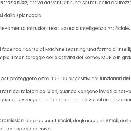
ettazioni.biz
, attiva da venti anni nei settori della sicurezz
si dallo spionaggio
evamento Intrusioni Host Based a Intelligenza Artificiale,
 facendo ricorso al Machine Learning, una forma di Intellige
l monitoraggio delle attività del Kernel, MDP è in grado 
 per proteggere oltre 150.000 dispositivi dei
funzionari del
ttratti dai telefoni cellulari, quando vengono inviati ai se
le quando avvengono in tempo reale, rileva automaticamen
romissioni
degli account
social
, degli account
email
, dell
e con l’ispezione visiva.