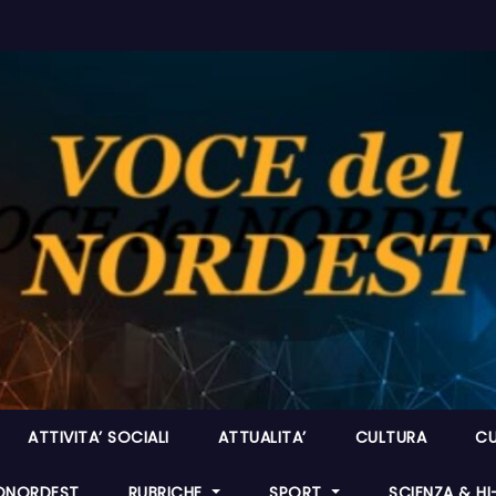
ATTIVITA’ SOCIALI
ATTUALITA’
CULTURA
CU
ONORDEST
RUBRICHE
SPORT
SCIENZA & H