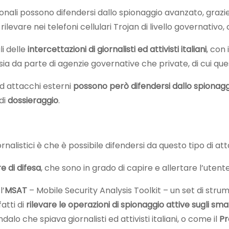
ituzionali possono difendersi dallo spionaggio avanzato, gr
 di rilevare nei telefoni cellulari Trojan di livello governat
i delle
intercettazioni di giornalisti ed attivisti italiani
, con
 sia da parte di agenzie governative che private, di cui qu
ad attacchi esterni
possono però
difendersi dallo spionag
 di
dossieraggio
.
nalistici è che è possibile difendersi da questo tipo di att
e di difesa
, che sono in grado di capire e allertare l’utente
l’
MSAT
– Mobile Security Analysis Toolkit – un set di stru
atti di
rilevare le operazioni di spionaggio attive sugli s
dalo che spiava giornalisti ed attivisti italiani, o come il
Pr