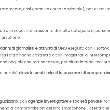
ratamente, così come un corso (opzionale), per eseguire 
de alla necessità crescente di molte categorie di persone
smartphone.
danni di giornalisti e attivisti di ONG
eseguito con il softw
e fra l’altro hanno costretto alcuni magistrati a interro
sono oggi più che mai necessari, per difendersi dai malinte
ace perché
rileva in pochi minuti la presenza di compromissi
iudiziario
, con
agenzie investigative
e
società private
, fo
 meno di compromissioni dei loro smartphone. I clienti che l