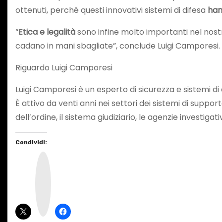
ottenuti, perché questi innovativi sistemi di difesa
han
“
Etica e legalità
sono infine molto importanti nel nos
cadano in mani sbagliate”, conclude Luigi Camporesi.
Riguardo Luigi Camporesi
Luigi Camporesi è un esperto di sicurezza e sistemi di 
È attivo da venti anni nei settori dei sistemi di suppor
dell’ordine, il sistema giudiziario, le agenzie investig
Condividi:
I
n
s
t
a
g
r
a
m