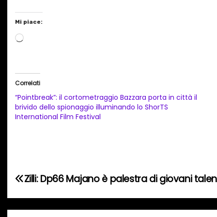
Mi piace:
C
a
r
i
Correlati
c
“Pointbreak”: il cortometraggio Bazzara porta in città il
a
brivido dello spionaggio illuminando lo ShorTS
International Film Festival
m
e
n
t
o
N
Zilli: Dp66 Majano è palestra di giovani talen
i
a
n
c