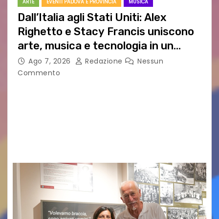
ARTE
EVENTI PADOVA E PROVINCIA
MUSICA
Dall’Italia agli Stati Uniti: Alex
Righetto e Stacy Francis uniscono
arte, musica e tecnologia in un
nuovo progetto internazionale”
Ago 7, 2026
Redazione
Nessun
Commento
Vigonza (Padova), 7 agosto 2026 – Arte
contemporanea, musica internazionale, Made
in Italy e nuove generazioni si sono incontrati
oggi a Vigonza in occasione di un importante
confronto istituzionale dedicato…