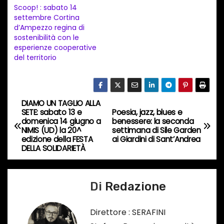
t
Scoop! : sabato 14
settembre Cortina
o
d’Ampezzo regina di
i
sostenibilità con le
n
esperienze cooperative
del territorio
c
o
r
s
DIAMO UN TAGLIO ALLA
N
SETE: sabato 13 e
Poesia, jazz, blues e
o
domenica 14 giugno a
benessere: la seconda
a
…
NIMIS (UD) la 20^
settimana di Sile Garden
edizione della FESTA
ai Giardini di Sant’Andrea
v
DELLA SOLIDARIETÀ
i
Di
Redazione
g
a
Direttore : SERAFINI