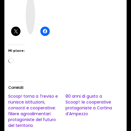
I
n
s
t
a
g
r
a
m
Mi piace:
C
a
r
i
Correlati
c
Scoop! torna a Treviso e
80 anni di gusto a
a
riunisce istituzioni,
Scoop!: le cooperative
consorzi e cooperative:
protagoniste a Cortina
m
filiere agroalimentari
d’Ampezzo
e
protagoniste del futuro
n
del territorio