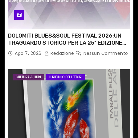
l
i
DOLOMITI BLUES&SOUL FESTIVAL 2026:UN
TRAGUARDO STORICO PER LA 25ª EDIZIONE
TRA LE CIME PATRIMONIO UNESCO
Ago 7, 2026
Redazione
Nessun Commento
CULTURA & LIBRI
IL RIFUGIO DEI LETTORI