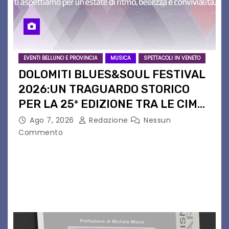
EVENTI BELLUNO E PROVINCIA
MUSICA
SPETTACOLI IN VENETO
DOLOMITI BLUES&SOUL FESTIVAL
2026:UN TRAGUARDO STORICO
PER LA 25ª EDIZIONE TRA LE CIME
PATRIMONIO UNESCO
Ago 7, 2026
Redazione
Nessun
Commento
Il Dolomiti Blues&Soul Festival celebra nel 2026
un traguardo leggendario: la sua 25ª edizione.
Un quarto di secolo di grande musica che torna
a far vibrare il cuore delle Dolomiti…