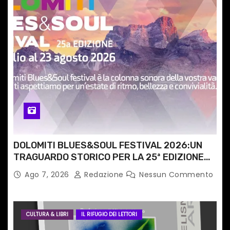
r
t
i
c
o
l
i
DOLOMITI BLUES&SOUL FESTIVAL 2026:UN
TRAGUARDO STORICO PER LA 25ª EDIZIONE
TRA LE CIME PATRIMONIO UNESCO
Ago 7, 2026
Redazione
Nessun Commento
CULTURA & LIBRI
IL RIFUGIO DEI LETTORI