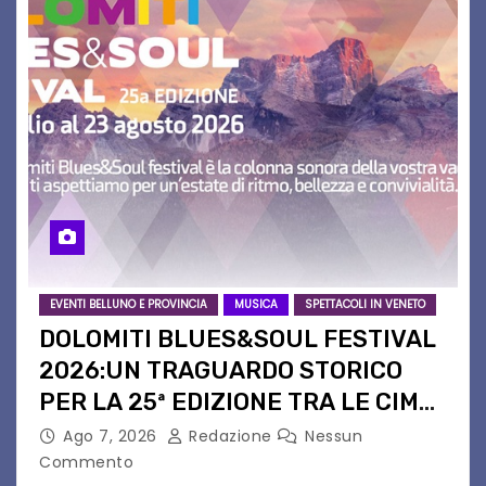
EVENTI BELLUNO E PROVINCIA
MUSICA
SPETTACOLI IN VENETO
DOLOMITI BLUES&SOUL FESTIVAL
2026:UN TRAGUARDO STORICO
PER LA 25ª EDIZIONE TRA LE CIME
PATRIMONIO UNESCO
Ago 7, 2026
Redazione
Nessun
Commento