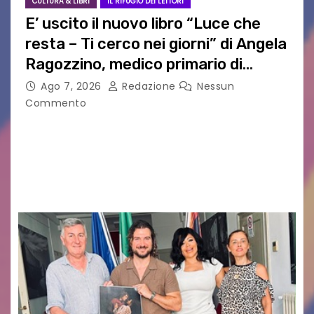
CULTURA & LIBRI
IL RIFUGIO DEI LETTORI
E’ uscito il nuovo libro “Luce che
resta – Ti cerco nei giorni” di Angela
Ragozzino, medico primario di
Capua
Ago 7, 2026
Redazione
Nessun
Commento
GUIDO MIANO EDITORE NOVITÀ EDITORIALE È
uscito il libro di poesie e fotografie: LUCE CHE
RESTA – TI CERCO NEI GIORNI di ANGELA
RAGOZZINO Pubblicato il libro di poesie “Luce…