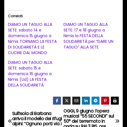
r
i
Correlati
c
DIAMO UN TAGLIO ALLA
DIAMO UN TAGLIO ALLA
a
SETE: sabato 14 e
SETE: 17 e 18 giugno a
domenica 15 giugno a
Nimis la FESTA DELLA
m
Nimis TORNANO LA FESTA
SOLIDARIETÀ per “DARE UN
e
DI SOLIDARIETÀ E LE
TAGLIO” ALLA SETE
n
CUCINE DAL MONDO
t
DIAMO UN TAGLIO ALLA
SETE: sabato 15 e
o
domenica 16 giugno a
i
Nimis (Ud) LA FESTA
n
DELLA SOLIDARIETÀ
c
o
r
OGGI, 9 giugno: l’opera
N
Sull’Isola di Barbana
s
musical “55 SECONDI” sul
arriva il modello dei rifugi
50° del terremoto in
a
alpini: “Ognuno porti via i
o
onda su RAI 3 BIS, ore