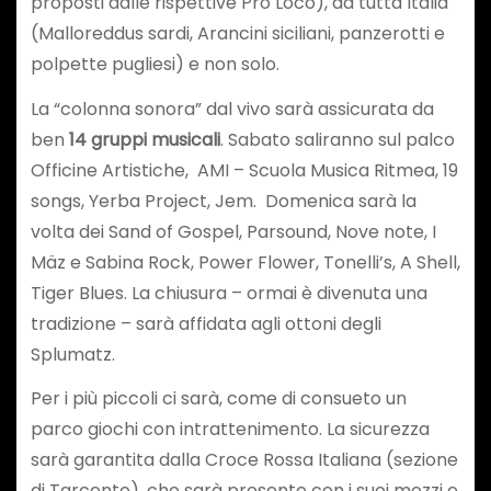
proposti dalle rispettive Pro Loco), da tutta Italia
(Malloreddus sardi, Arancini siciliani, panzerotti e
polpette pugliesi) e non solo.
La “colonna sonora” dal vivo sarà assicurata da
ben
14 gruppi musicali
. Sabato saliranno sul palco
Officine Artistiche, AMI – Scuola Musica Ritmea, 19
songs, Yerba Project, Jem. Domenica sarà la
volta dei Sand of Gospel, Parsound, Nove note, I
Mäz e Sabina Rock, Power Flower, Tonelli’s, A Shell,
Tiger Blues. La chiusura – ormai è divenuta una
tradizione – sarà affidata agli ottoni degli
Splumatz.
Per i più piccoli ci sarà, come di consueto un
parco giochi con intrattenimento. La sicurezza
sarà garantita dalla Croce Rossa Italiana (sezione
di Tarcento), che sarà presente con i suoi mezzi e