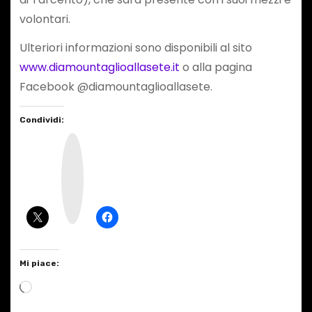
volontari.
Ulteriori informazioni sono disponibili al sito
www.diamountaglioallasete.it
o alla pagina
Facebook @diamountaglioallasete.
Condividi:
I
n
s
t
a
g
r
a
m
Mi piace:
C
a