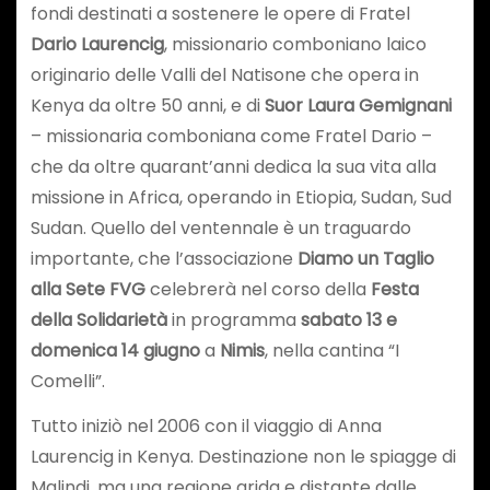
fondi destinati a sostenere le opere di Fratel
Dario Laurencig
, missionario comboniano laico
originario delle Valli del Natisone che opera in
Kenya da oltre 50 anni, e di
Suor Laura Gemignani
– missionaria comboniana come Fratel Dario –
che da oltre quarant’anni dedica la sua vita alla
missione in Africa, operando in Etiopia, Sudan, Sud
Sudan. Quello del ventennale è un traguardo
importante, che l’associazione
Diamo un Taglio
alla Sete FVG
celebrerà nel corso della
Festa
della Solidarietà
in programma
sabato 13 e
domenica 14 giugno
a
Nimis
, nella cantina “I
Comelli”.
Tutto iniziò nel 2006 con il viaggio di Anna
Laurencig in Kenya. Destinazione non le spiagge di
Malindi, ma una regione arida e distante dalle