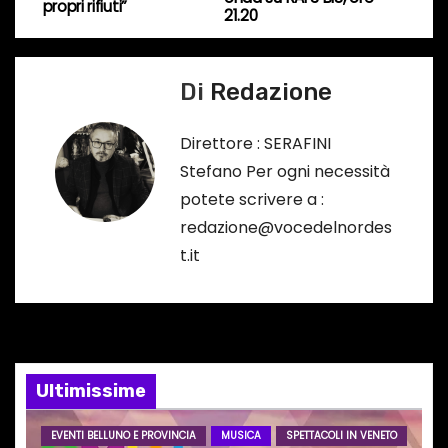
propri rifiuti”
21.20
…
v
i
Di
Redazione
g
Direttore : SERAFINI
a
Stefano Per ogni necessità
potete scrivere a :
z
redazione@vocedelnordes
i
t.it
o
n
e
Ultimissime
a
EVENTI BELLUNO E PROVINCIA
MUSICA
SPETTACOLI IN VENETO