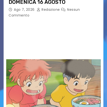
DOMENICA 16 AGOSTO
Ago 7, 2026
Redazione
Nessun
Commento
Presentato ufficialmente l’evento solidaristico
proposto dal Comitato Alpago 2 Ruote &
Solidarietà, il cui ricavato andrà a Via di Natale,
Associazione Cucchini e Alpago Solidale. Sulla
maglietta, realizzata dall’artista Maria…