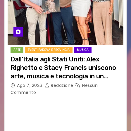
ARTE
EVENTI PADOVA E PROVINCIA
MUSICA
Dall’Italia agli Stati Uniti: Alex
Righetto e Stacy Francis uniscono
arte, musica e tecnologia in un
nuovo progetto internazionale”
Ago 7, 2026
Redazione
Nessun
Commento
Vigonza (Padova), 7 agosto 2026 – Arte
contemporanea, musica internazionale, Made
in Italy e nuove generazioni si sono incontrati
oggi a Vigonza in occasione di un importante