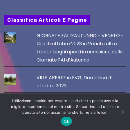
Classifica Articoli E Pagine
GIORNATE FAI D’AUTUNNO - VENETO -
14 e 15 ottobre 2023 in Veneto oltre
trenta luoghi aperti in occasione delle
Giornate FAI d’Autunno
VILLE APERTE in FVG, Domenica 15
ottobre 2023
Utilizziamo i cookie per essere sicuri che tu possa avere la
GIORNATE FAI D'AUTUNNO: 23
migliore esperienza sul nostro sito. Se continui ad utilizzare
APERTURE IN 9 COMUNI DEL FVG
questo sito noi assumiamo che tu ne sia felice.
SABATO 15 E DOMENICA 16 OTTOBRE
Ok
2023