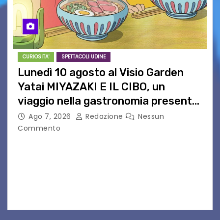
CURIOSITA'
SPETTACOLI UDINE
Lunedì 10 agosto al Visio Garden
Yatai MIYAZAKI E IL CIBO, un
viaggio nella gastronomia presente
nei film di Hayao Miyazaki!
Ago 7, 2026
Redazione
Nessun
Commento
UDINE – Continuano anche nel mese di agosto
al Visio Garden Yatai gli appuntamenti con la
cucina e la cultura giapponese a cura dello
chef giappo-italiano Sai Fukayama. Lunedì 10…