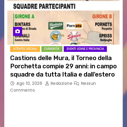
ATTIVITA' SOCIALI
CURIOSITA'
EVENTI UDINE E PROVINCIA
Castions delle Mura, il Torneo della
Porchetta compie 29 anni: in campo
squadre da tutta Italia e dall’estero
Ago 10, 2026
Redazione
Nessun
Commento
CASTIONS DELLE MURA – Il fermento è alle stelle
a Castions delle Mura, pronto ad accendersi
per la 29ª edizione del Torneo della Porchetta,
in programma il 22 e 23…