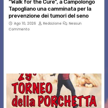
“Walk for the Cure”, a Campolongo
Tapogliano una camminata per la
prevenzione dei tumori del seno
Ago 10, 2026
Redazione
Nessun
Commento
CAMPOLONGO TAPOGLIANO – Torna l’atteso
appuntamento con la solidarietà, la salute e la
prevenzione. È giunta infatti alla sua quarta
edizione la “Walk for the Cure”, la passeggiata
organizzata a…