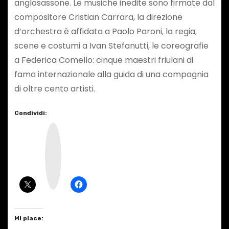
anglosassone. Le musiche inedite sono firmate dal
compositore Cristian Carrara, la direzione
d’orchestra è affidata a Paolo Paroni, la regia,
scene e costumi a Ivan Stefanutti, le coreografie
a Federica Comello: cinque maestri friulani di
fama internazionale alla guida di una compagnia
di oltre cento artisti.
Condividi:
I
n
s
t
a
g
r
a
m
Mi piace: