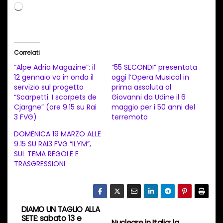
C
a
r
i
Correlati
c
“Alpe Adria Magazine”: il
“55 SECONDI” presentata
a
12 gennaio va in onda il
oggi l’Opera Musical in
servizio sul progetto
prima assoluta al
m
“Scarpetti. I scarpets de
Giovanni da Udine il 6
e
Cjargne” (ore 9.15 su Rai
maggio per i 50 anni del
n
3 FVG)
terremoto
t
DOMENICA 19 MARZO ALLE
9.15 SU RAI3 FVG “ILYM”,
o
SUL TEMA REGOLE E
i
TRASGRESSIONI
n
c
o
DIAMO UN TAGLIO ALLA
N
r
SETE: sabato 13 e
Nucleare in Italia: la