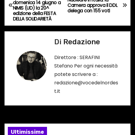
domenica 14 giugno a
s
a
Camera approva il DDL
NIMIS (UD) la 20^
delega con 155 voti
o
edizione della FESTA
v
DELLA SOLIDARIETÀ
…
i
Di
Redazione
g
a
Direttore : SERAFINI
Stefano Per ogni necessità
z
potete scrivere a :
i
redazione@vocedelnordes
t.it
o
n
e
Ultimissime
a