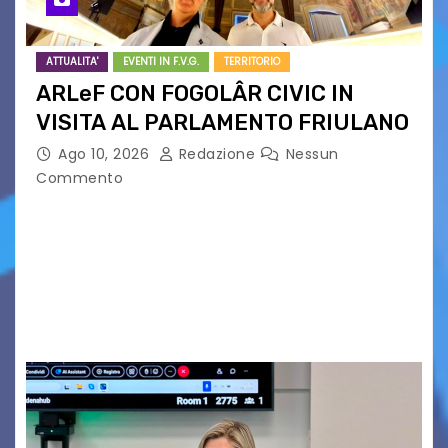
ATTUALITA'
EVENTI IN F.V.G.
TERRITORIO
ARLeF CON FOGOLÂR CIVIC IN
VISITA AL PARLAMENTO FRIULANO
Ago 10, 2026
Redazione
Nessun
Commento
Un omaggio alle tradizioni di uno dei più antichi e
potenti Parlamenti del Vecchio Continente in
vista degli otto secoli della sua più remota
testimonianza. Dure critiche fogolariste alla
gestione…