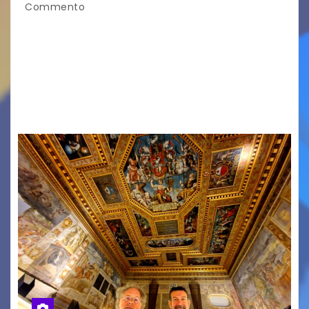
Commento
Si avvia al termine la ventesima edizione del
Festival Internazionale TriesteLovesJazz,
promosso dal Comune di Trieste nell’ambito di
“TriesteEstate” e organizzato dalla Casa della
Musica/Scuola di Musica55. Ha attratto un…