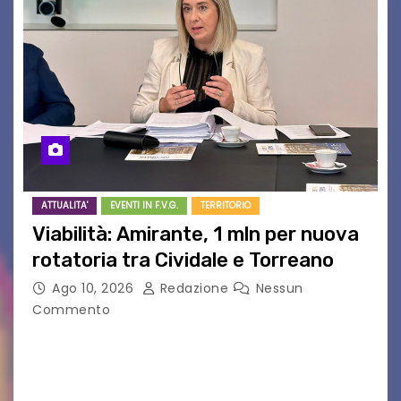
ATTUALITA'
EVENTI IN F.V.G.
TERRITORIO
Viabilità: Amirante, 1 mln per nuova
rotatoria tra Cividale e Torreano
Ago 10, 2026
Redazione
Nessun
Commento
Approvato il progetto esecutivo per la messa in
sicurezza della SR 356 e della SP 13 Udine, 10 ago
– “Con questo intervento proseguiamo il lavoro