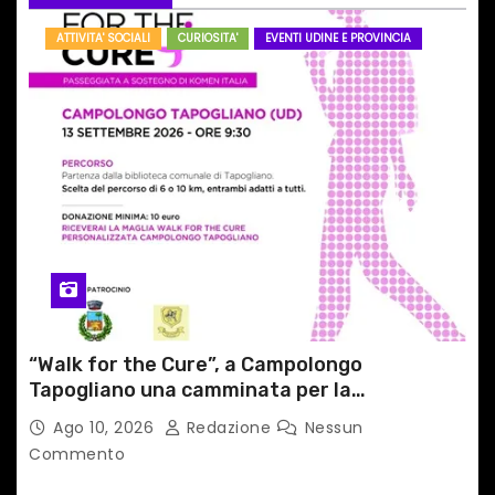
r
ATTIVITA' SOCIALI
CURIOSITA'
EVENTI UDINE E PROVINCIA
t
i
c
o
l
i
“Walk for the Cure”, a Campolongo
Tapogliano una camminata per la
prevenzione dei tumori del seno
Ago 10, 2026
Redazione
Nessun
Commento