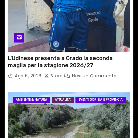
a
r
t
i
c
L’Udinese presenta a Grado la seconda
maglia per la stagione 2026/27
o
Ago 6, 2026
Stera
Nessun Commento
l
i
AMBIENTE & NATURA
ATTUALITA'
EVENTI GORIZIA E PROVINCIA