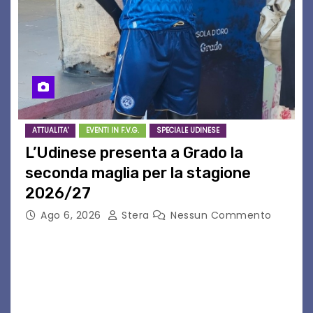
ATTUALITA'
EVENTI IN F.V.G.
SPECIALE UDINESE
L’Udinese presenta a Grado la
seconda maglia per la stagione
2026/27
Ago 6, 2026
Stera
Nessun Commento
GRADO – È stata la splendida cornice di Grado
a ospitare la presentazione della nuova
seconda maglia dell’Udinese per la stagione
2026/27. Un evento che ha richiamato
istituzioni, addetti ai…