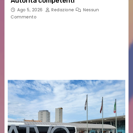
Autorità competenti
Ago 5, 2026
Redazione
Nessun
Commento
Legambiente Gorizia APS e Legambiente
Monfalcone APS “Circolo Ignazio Zanutto”
desiderano attirare l’attenzione della
cittadinanza e delle Autorità competenti sulla
grave siccità che sta colpendo non solo le
campagne e…