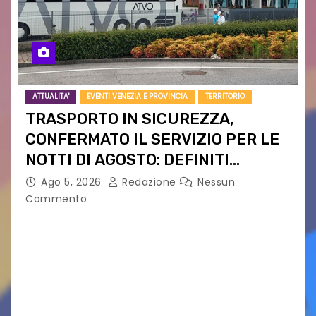
ATTUALITA'
EVENTI VENEZIA E PROVINCIA
TERRITORIO
TRASPORTO IN SICUREZZA,
CONFERMATO IL SERVIZIO PER LE
NOTTI DI AGOSTO: DEFINITI
PERCORSI, FERMATE E ORARIO
Ago 5, 2026
Redazione
Nessun
Commento
Venerdì 7 agosto la prima corsa, obiettivo
ridurre i rischi legati agli spostamenti notturni
Torna il servizio di trasporto notturno dedicato
ai collegamenti con i principali locali di
intrattenimento di…