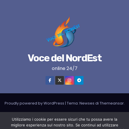
Voce del NordEst
online 24/7
Proudly powered by WordPress
|
Tema:
Newses
di
Themeansar
.
VNE su instagram
VNE su Twitter
VNE su FB
Blogger
Utilizziamo i cookie per essere sicuri che tu possa avere la
migliore esperienza sul nostro sito. Se continui ad utilizzare
LIVE RADIO
RADIONORDEST
Il mio account