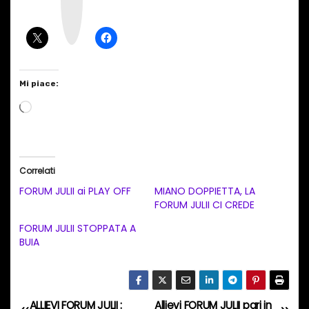
g
r
a
m
Mi piace:
C
a
r
i
Correlati
c
FORUM JULII ai PLAY OFF
MIANO DOPPIETTA, LA
a
FORUM JULII CI CREDE
m
FORUM JULII STOPPATA A
e
BUIA
n
t
o
ALLIEVI FORUM JULII :
Allievi FORUM JULII pari in