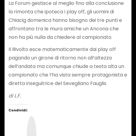
La Forum gestisce al meglio fino alla conclusione
la rimonta che ipoteca i play off, gli uomini di
Chiacig domenica hanno bisogno dei tre punti e
affrontano tra le mura amiche un Ancona che
non ha più nulla da chiedere al campionato.
Il Rivolto esce matematicamente dai play off
pagando un girone di ritorno non all’altezza
dell’andata ma comunque chiude a testa alta un
campionato che l’ha vista sempre protagonista e
diretta inseguitrice del Sevegliano Fauglis.
di L.F.
Condividi:
I
n
s
t
a