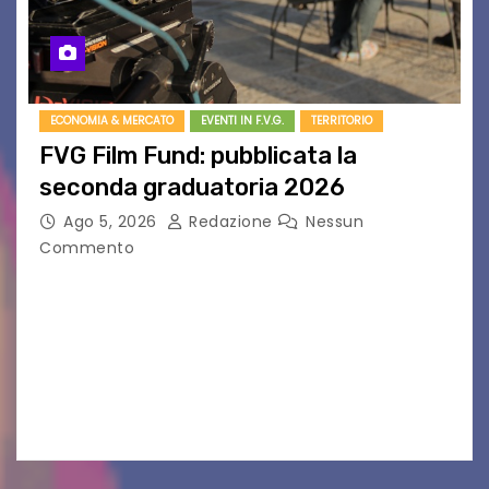
ECONOMIA & MERCATO
EVENTI IN F.V.G.
TERRITORIO
FVG Film Fund: pubblicata la
seconda graduatoria 2026
Ago 5, 2026
Redazione
Nessun
Commento
Aperta la terza e ultima call dell’anno per le
produzioni audiovisive Online gli esiti della
seconda finestra del Film Fund promosso dalla
Friuli Venezia Giulia Film Commission –
PromoTurismoFVG. Le…