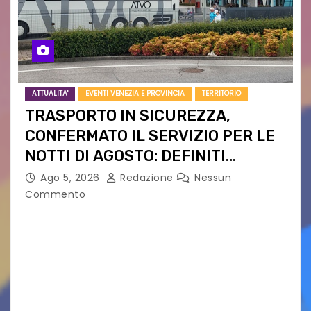
ATTUALITA'
EVENTI VENEZIA E PROVINCIA
TERRITORIO
TRASPORTO IN SICUREZZA,
CONFERMATO IL SERVIZIO PER LE
NOTTI DI AGOSTO: DEFINITI
PERCORSI, FERMATE E ORARIO
Ago 5, 2026
Redazione
Nessun
Commento
Venerdì 7 agosto la prima corsa, obiettivo
ridurre i rischi legati agli spostamenti notturni
Torna il servizio di trasporto notturno dedicato
ai collegamenti con i principali locali di
intrattenimento di…