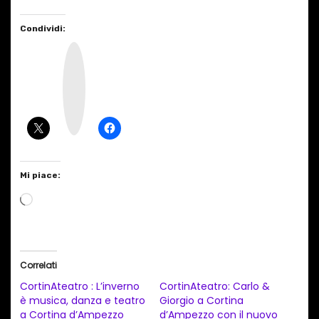
Condividi:
I
n
s
t
a
g
r
a
m
Mi piace:
C
a
r
i
Correlati
c
CortinAteatro : L’inverno
CortinAteatro: Carlo &
a
è musica, danza e teatro
Giorgio a Cortina
a Cortina d’Ampezzo
d’Ampezzo con il nuovo
m