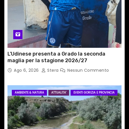
c
o
l
i
L’Udinese presenta a Grado la seconda
maglia per la stagione 2026/27
Ago 6, 2026
Stera
Nessun Commento
AMBIENTE & NATURA
ATTUALITA'
EVENTI GORIZIA E PROVINCIA