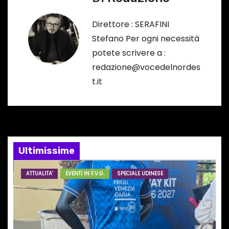
a
Direttore : SERAFINI
z
Stefano Per ogni necessità
potete scrivere a :
i
redazione@vocedelnordes
o
t.it
n
e
a
Ultimissime
r
ATTUALITA'
EVENTI IN F.V.G.
SPECIALE UDINESE
t
i