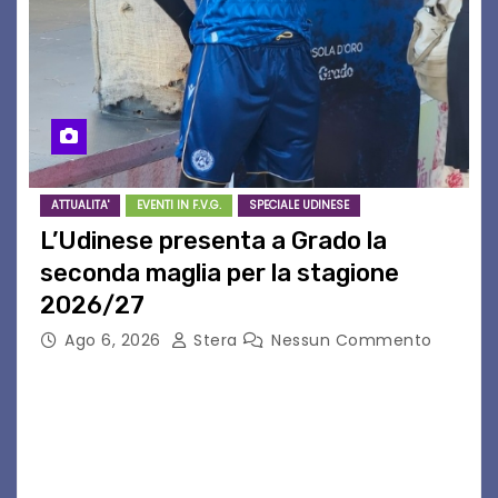
ATTUALITA'
EVENTI IN F.V.G.
SPECIALE UDINESE
L’Udinese presenta a Grado la
seconda maglia per la stagione
2026/27
Ago 6, 2026
Stera
Nessun Commento
GRADO – È stata la splendida cornice di Grado
a ospitare la presentazione della nuova
seconda maglia dell’Udinese per la stagione
2026/27. Un evento che ha richiamato
istituzioni, addetti ai…