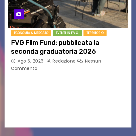
ECONOMIA & MERCATO
EVENTI IN F.V.G.
TERRITORIO
FVG Film Fund: pubblicata la
seconda graduatoria 2026
Ago 5, 2026
Redazione
Nessun
Commento
Aperta la terza e ultima call dell’anno per le
produzioni audiovisive Online gli esiti della
seconda finestra del Film Fund promosso dalla
Friuli Venezia Giulia Film Commission –
PromoTurismoFVG. Le…