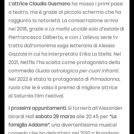
L’attrice Claudia Gusmano
ha mosso i primi passi
a teatro, ma è grazie al piccolo schermo che ha
raggiunto la notorietà. La consacrazione arriva
nel 2018, grazie a
La mafia uccide solo d’estate
di
Pierfrancesco Diliberto, e con
L’allieva
, serie tv
tratta dall’omonima saga letteraria di Alessia
Gazzola in cui ha interpretato Erika La Stella. Nel
2021, Netflix l’ha scelta come protagonista della
commedia
Guida astrologica per cuori infranti
.
Nel 2022 è stata la protagonista di
Primadonna,
ruolo che le è valso il premio di migliore attrice
al Saturnia Film Festival.
I prossimi appuntamenti.
Si tornerà all’Alexander
Girardi Hall
sabato 29 marzo
alle 20.45 per
“La
famiglia Addams”
, una divertentissima musical
comedy che ha debuttato nel 2010 a Broadway