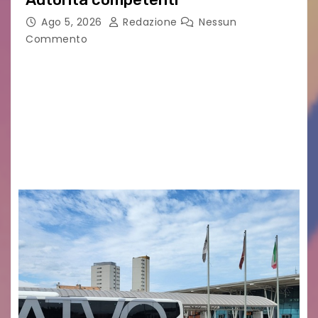
Ago 5, 2026
Redazione
Nessun
Commento
Legambiente Gorizia APS e Legambiente
Monfalcone APS “Circolo Ignazio Zanutto”
desiderano attirare l’attenzione della
cittadinanza e delle Autorità competenti sulla
grave siccità che sta colpendo non solo le
campagne e…