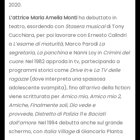
2020.
L’attrice Maria Amelia Monti
ha debuttato in
teatro, esordendo con
Stasera musical
di Tony
Cucchiara, per poi lavorare con Ernesto Calindri
a
L’esame di maturità
, Marco Parodi
La
segretaria
,
La panchina
e Nanni Loy in
Crimini del
cuore
. Nel 1982 approda in tv, partecipando a
programmi storici come
Drive In
e
La TV delle
ragazze
(dove interpreta una spassosa
adolescente svampita), fino all’arrivo della fiction:
viene scritturata per
Amico mio
,
Amico mio 2
,
Amiche
,
Finalmente soli
,
Dio vede e
provvede
,
Distretto di Polizia 11
e
Baciati
dall’amore
. Nel 1994 debutta anche sul grande
schermo, con
Italia Village
di Giancarlo Planta.