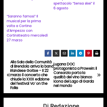
spettacolo “Sensa skei” il
e
6 agosto
n
“Saranno famosi” Il
t
musical per la prima
volta a Cortina
o
d’Ampezzo con
i
CortinAteatro mercoledì
n
27 marzo
c
o
r
Alla Sala della Comunità
N
Lugana DOC
s
di Brendola arriva la band
protagonista a Prowein: il
irlandese Goitse – Il 22
a
Consorzio porta la
o
marzo il concerto che
qualità del vino bianco
chiude la XXIX edizione
…
icona del Lago di Garda
v
del festival Vo’ on the
nel mondo
Folks
i
g
Di
Redazione