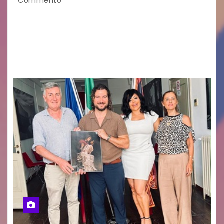
Commento
GUIDO MIANO EDITORE NOVITÀ EDITORIALE È
uscito il libro di poesie e fotografie: LUCE CHE
RESTA – TI CERCO NEI GIORNI di ANGELA
RAGOZZINO Pubblicato il libro di poesie “Luce…