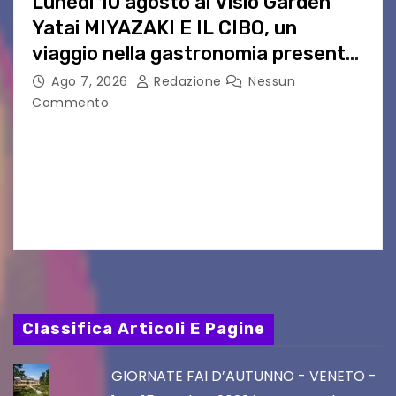
Lunedì 10 agosto al Visio Garden
Yatai MIYAZAKI E IL CIBO, un
viaggio nella gastronomia presente
nei film di Hayao Miyazaki!
Ago 7, 2026
Redazione
Nessun
Commento
UDINE – Continuano anche nel mese di agosto
al Visio Garden Yatai gli appuntamenti con la
cucina e la cultura giapponese a cura dello
chef giappo-italiano Sai Fukayama. Lunedì 10…
Classifica Articoli E Pagine
GIORNATE FAI D’AUTUNNO - VENETO -