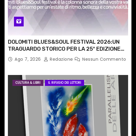
o
l
i
DOLOMITI BLUES&SOUL FESTIVAL 2026:UN
TRAGUARDO STORICO PER LA 25ª EDIZIONE
TRA LE CIME PATRIMONIO UNESCO
Ago 7, 2026
Redazione
Nessun Commento
CULTURA & LIBRI
IL RIFUGIO DEI LETTORI