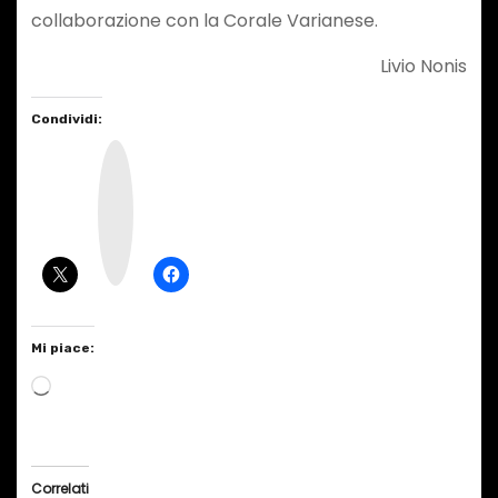
collaborazione con la Corale Varianese.
Livio Nonis
Condividi:
I
n
s
t
a
g
r
a
m
Mi piace:
C
a
r
i
Correlati