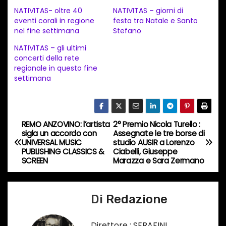
c
NATIVITAS- oltre 40
NATIVITAS – giorni di
a
eventi corali in regione
festa tra Natale e Santo
nel fine settimana
Stefano
m
e
NATIVITAS – gli ultimi
concerti della rete
n
regionale in questo fine
t
settimana
o
i
n
REMO ANZOVINO: l’artista
2° Premio Nicola Turello :
N
c
sigla un accordo con
Assegnate le tre borse di
UNIVERSAL MUSIC
studio AUSIR a Lorenzo
o
a
PUBLISHING CLASSICS &
Ciabelli, Giuseppe
r
SCREEN
Marazza e Sara Zermano
v
s
o
i
Di
Redazione
…
g
Direttore : SERAFINI