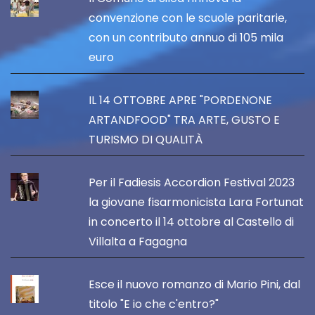
convenzione con le scuole paritarie,
con un contributo annuo di 105 mila
euro
IL 14 OTTOBRE APRE "PORDENONE
ARTANDFOOD" TRA ARTE, GUSTO E
TURISMO DI QUALITÀ
Per il Fadiesis Accordion Festival 2023
la giovane fisarmonicista Lara Fortunat
in concerto il 14 ottobre al Castello di
Villalta a Fagagna
Esce il nuovo romanzo di Mario Pini, dal
titolo "E io che c'entro?"