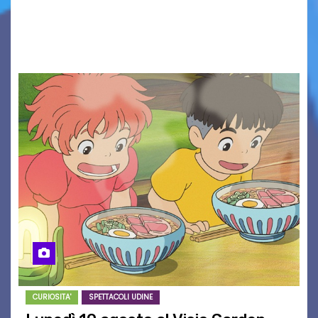
Solidarietà, il cui ricavato andrà a Via di Natale,
Associazione Cucchini e Alpago Solidale. Sulla
maglietta, realizzata dall’artista Maria…
CURIOSITA'
SPETTACOLI UDINE