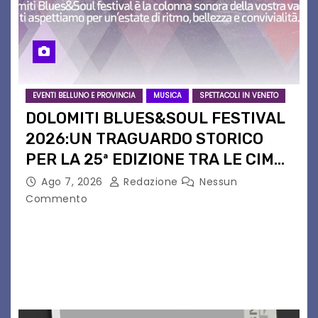
EVENTI BELLUNO E PROVINCIA
MUSICA
SPETTACOLI IN VENETO
DOLOMITI BLUES&SOUL FESTIVAL
2026:UN TRAGUARDO STORICO
PER LA 25ª EDIZIONE TRA LE CIME
PATRIMONIO UNESCO
Ago 7, 2026
Redazione
Nessun
Commento
Il Dolomiti Blues&Soul Festival celebra nel 2026
un traguardo leggendario: la sua 25ª edizione.
Un quarto di secolo di grande musica che torna
a far vibrare il cuore delle Dolomiti…