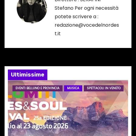
a
Stefano Per ogni necessità
potete scrivere a :
z
redazione@vocedelnordes
i
t.it
o
n
e
Ultimissime
a
EVENTI BELLUNO E PROVINCIA
MUSICA
SPETTACOLI IN VENETO
r
t
i
c