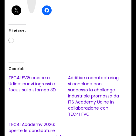
r
a
m
Mi piace:
C
a
r
i
Correlati
c
TEC4I FVG cresce a
Additive manufacturing:
a
Udine: nuovi ingressi e
si conclude con
focus sulla stampa 3D
successo la challenge
m
industriale promossa da
e
ITS Academy Udine in
n
collaborazione con
TEC4I FVG
t
TEC4I Academy 2026:
o
aperte le candidature
i