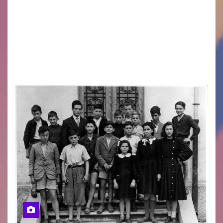
Eletto il nuovo presidente: è Roberto Rugolotto
Un momento di forte valore simbolico e
comunitario per la città di Jesolo. Il sindaco ha
incontrato i rappresentanti delle Associazioni
d’Arma iscritte…