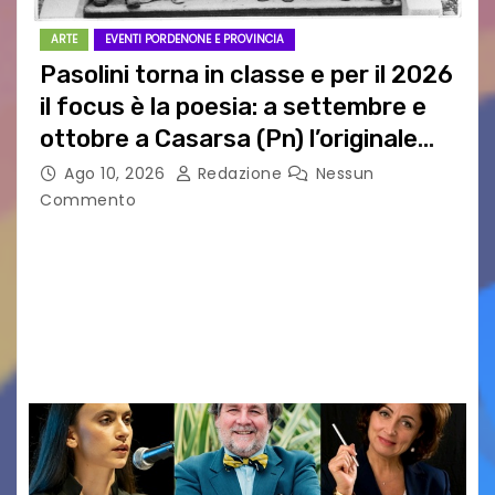
ARTE
EVENTI PORDENONE E PROVINCIA
Pasolini torna in classe e per il 2026
il focus è la poesia: a settembre e
ottobre a Casarsa (Pn) l’originale
percorso per docenti delle scuole
Ago 10, 2026
Redazione
Nessun
medie e superiori
Commento
PIER PAOLO PASOLINI E LA POESIA A SCUOLA
PASOLINI TORNA IN CLASSE: ATTESI A CASARSA
DELLA DELIZIA (PN) DOCENTI DA TUTTA ITALIA
PER “IMPARARE” A INSEGNARE LA POESIA
ATTRAVERSO IL…