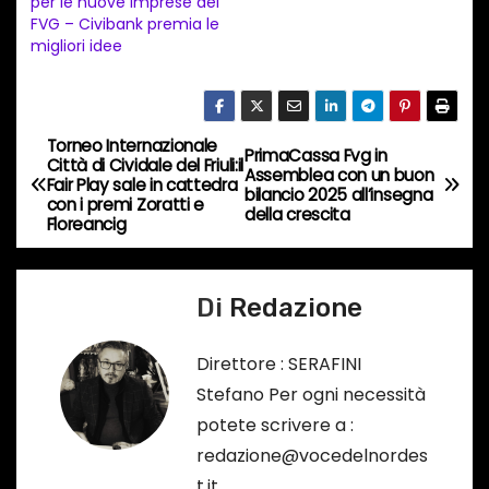
per le nuove imprese del
n
FVG – Civibank premia le
migliori idee
c
o
r
s
Torneo Internazionale
N
PrimaCassa Fvg in
Città di Cividale del Friuli:il
o
Assemblea con un buon
Fair Play sale in cattedra
a
bilancio 2025 all’insegna
…
con i premi Zoratti e
della crescita
Floreancig
v
i
Di
Redazione
g
Direttore : SERAFINI
a
Stefano Per ogni necessità
potete scrivere a :
z
redazione@vocedelnordes
i
t.it