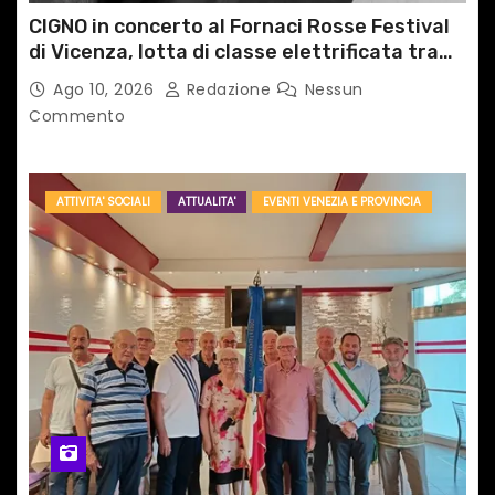
i
CIGNO in concerto al Fornaci Rosse Festival
di Vicenza, lotta di classe elettrificata tra
sacro e profano
Ago 10, 2026
Redazione
Nessun
Commento
ATTIVITA' SOCIALI
ATTUALITA'
EVENTI VENEZIA E PROVINCIA