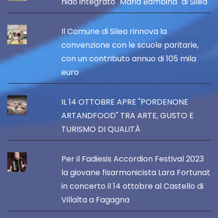
nido integrato "Maria Bambina" di Silea
Il Comune di Silea rinnova la
convenzione con le scuole paritarie,
con un contributo annuo di 105 mila
euro
IL 14 OTTOBRE APRE "PORDENONE
ARTANDFOOD" TRA ARTE, GUSTO E
TURISMO DI QUALITÀ
Per il Fadiesis Accordion Festival 2023
la giovane fisarmonicista Lara Fortunat
in concerto il 14 ottobre al Castello di
Villalta a Fagagna