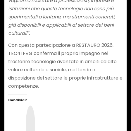
vogliamo mostrare a professionisti, imprese e
istituzioni che queste tecnologie non sono più
sperimentali o lontane, ma strumenti concreti,
già disponibili e applicabili al settore dei beni
culturali”.
Con questa partecipazione a RESTAURO 2026,
TEC4I FVG conferma il proprio impegno nel
trasferire tecnologie avanzate in ambiti ad alto
valore culturale e sociale, mettendo a
disposizione del settore le proprie infrastrutture e
competenze.
Condividi:
I
n
s
t
a
g