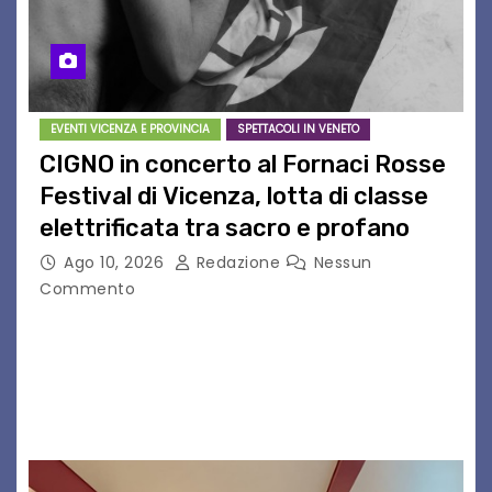
EVENTI VICENZA E PROVINCIA
SPETTACOLI IN VENETO
CIGNO in concerto al Fornaci Rosse
Festival di Vicenza, lotta di classe
elettrificata tra sacro e profano
Ago 10, 2026
Redazione
Nessun
Commento
CIGNO è il progetto del musicista romano Diego
Cignitti, che sabato 29 agosto sarà in scena sul
palco del Fornaci Rosse Festival di Vicenza.
Dopo la partecipazione a Uno maggio…