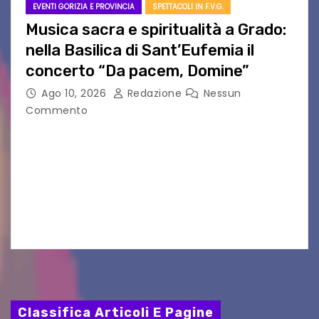
EVENTI GORIZIA E PROVINCIA
SPETTACOLI IN F.V.G.
Musica sacra e spiritualità a Grado:
nella Basilica di Sant’Eufemia il
concerto “Da pacem, Domine”
Ago 10, 2026
Redazione
Nessun
Commento
GRADO — La splendida cornice della Basilica di
Sant’Eufemia a Grado si appresta ad accorrere
un appuntamento di grande spessore artistico
e spirituale. Martedì 11 agosto 2026, a partire
dalle…
Classifica Articoli E Pagine