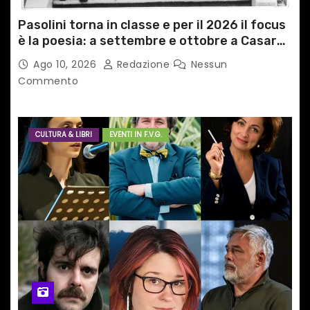
Pasolini torna in classe e per il 2026 il focus
è la poesia: a settembre e ottobre a Casarsa
(Pn) l’originale percorso per docenti delle
Ago 10, 2026
Redazione
Nessun
scuole medie e superiori
Commento
CULTURA & LIBRI
EVENTI IN F.V.G.