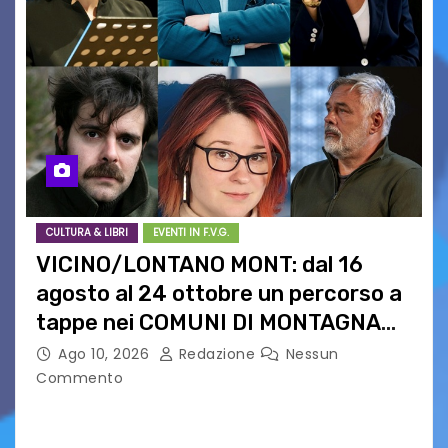
CULTURA & LIBRI
EVENTI IN F.V.G.
VICINO/LONTANO MONT: dal 16
agosto al 24 ottobre un percorso a
tappe nei COMUNI DI MONTAGNA
DEL FVG
Ago 10, 2026
Redazione
Nessun
Commento
VICINO/LONTANO MONT RIPRENDE IL SUO
CAMMINO TRA LE MONTAGNE DEL FRIULI