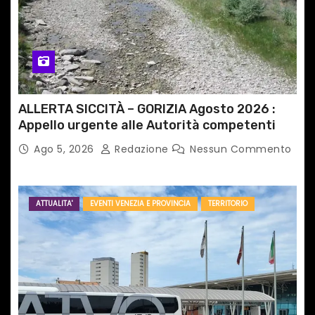
i
c
o
l
ALLERTA SICCITÀ – GORIZIA Agosto 2026 :
i
Appello urgente alle Autorità competenti
Ago 5, 2026
Redazione
Nessun Commento
ATTUALITA'
EVENTI VENEZIA E PROVINCIA
TERRITORIO