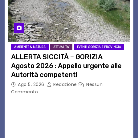
AMBIENTE & NATURA
ATTUALITA'
EVENTI GORIZIA E PROVINCIA
ALLERTA SICCITÀ – GORIZIA
Agosto 2026 : Appello urgente alle
Autorità competenti
Ago 5, 2026
Redazione
Nessun
Commento
Legambiente Gorizia APS e Legambiente
Monfalcone APS “Circolo Ignazio Zanutto”
desiderano attirare l’attenzione della
cittadinanza e delle Autorità competenti sulla
grave siccità che sta colpendo non solo le