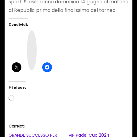
sport. Si esibiranno domenica 14 giugno al mattino
al Republic prima della finalissima del torneo.
Condividi:
I
n
s
t
a
g
r
a
m
Mi piace:
C
a
r
i
Correlati
c
GRANDE SUCCESSO PER
VIP Padel Cup 2024 :