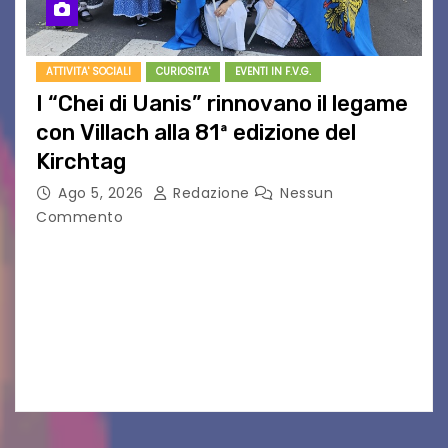
ATTIVITA' SOCIALI
CURIOSITA'
EVENTI IN F.V.G.
I “Chei di Uanis” rinnovano il legame
con Villach alla 81ª edizione del
Kirchtag
Ago 5, 2026
Redazione
Nessun
Commento
VILLACO/JANNIS – Anche quest’anno il gruppo
folkloristico “Chei di Uanis” ha rinnovato la sua
tradizione prendendo parte al Villacher
Kirchtag, la festa popolare e dei costumi
tradizionali più grande d’Austria.…