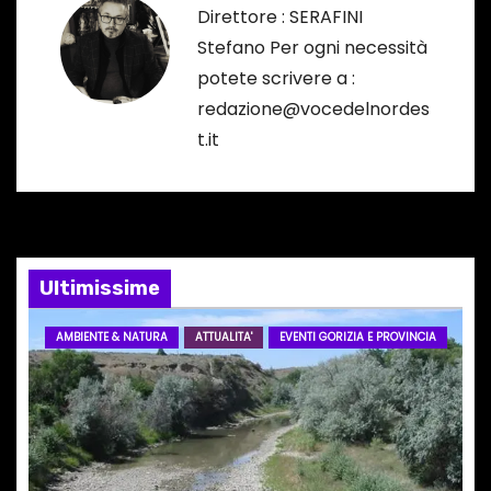
Direttore : SERAFINI
g
Stefano Per ogni necessità
a
potete scrivere a :
redazione@vocedelnordes
z
t.it
i
o
n
Ultimissime
e
AMBIENTE & NATURA
ATTUALITA'
EVENTI GORIZIA E PROVINCIA
a
r
t