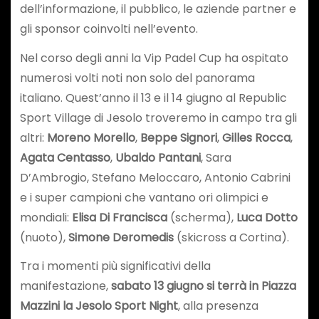
dell’informazione, il pubblico, le aziende partner e
gli sponsor coinvolti nell’evento.
Nel corso degli anni la Vip Padel Cup ha ospitato
numerosi volti noti non solo del panorama
italiano. Quest’anno il 13 e il 14 giugno al Republic
Sport Village di Jesolo troveremo in campo tra gli
altri:
Moreno Morello
,
Beppe Signori
,
Gilles Rocca
,
Agata Centasso
,
Ubaldo Pantani
, Sara
D’Ambrogio, Stefano Meloccaro, Antonio Cabrini
e i super campioni che vantano ori olimpici e
mondiali:
Elisa Di Francisca
(scherma),
Luca Dotto
(nuoto),
Simone Deromedis
(skicross a Cortina).
Tra i momenti più significativi della
manifestazione,
sabato 13 giugno si terrà in Piazza
Mazzini la
Jesolo Sport Night
, alla presenza