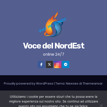
Voce del NordEst
online 24/7
Proudly powered by WordPress
|
Tema:
Newses
di
Themeansar
.
VNE su instagram
VNE su Twitter
VNE su FB
Blogger
Utilizziamo i cookie per essere sicuri che tu possa avere la
migliore esperienza sul nostro sito. Se continui ad utilizzare
LIVE RADIO
RADIONORDEST
Il mio account
questo sito noi assumiamo che tu ne sia felice.