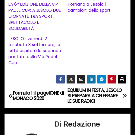
a
LA 6ª EDIZIONE DELLA VIP
Tornano a Jesolo i
PADEL CUP: A JESOLO DUE
campioni dello sport
m
GIORNATE TRA SPORT,
e
SPETTACOLO E
n
SOLIDARIETÀ
t
JESOLO : venerdì 2
e sabato 3 settembre, la
o
città ospiterà la seconda
i
puntata della Vip Padel
n
Cup
c
o
r
EQUILIUM IN FESTA, JESOLO
N
Formula 1: il pagellONE di
s
SI PREPARA A CELEBRARE
MONACO 2026
LE SUE RADICI
a
o
…
v
Di
Redazione
i