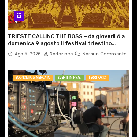
TRIESTE CALLING THE BOSS – da giovedì 6 a
domenica 9 agosto il festival triestino
dedicato a Springsteen
Ago 5, 2026
Redazione
Nessun Commento
ECONOMIA & MERCATO
EVENTI IN F.V.G.
TERRITORIO