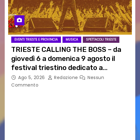
EVENTI TRIESTE E PROVINCIA
MUSICA
SPETTACOLI TRIESTE
TRIESTE CALLING THE BOSS – da
giovedì 6 a domenica 9 agosto il
festival triestino dedicato a
Springsteen
Ago 5, 2026
Redazione
Nessun
Commento
TRIESTE CALLING THE BOSS 2026
Quattordicesima Edizione Dal 6 al 9 agosto 2026
PIAZZA VERDI, SARTORIO, SAN GIUSTO,
AUSONIA… BLOOD BROTHERS, LOVESICK DUO,
BOUND FOR GLORY, RENATO TAMMI, ANTHONY
BASSO,…