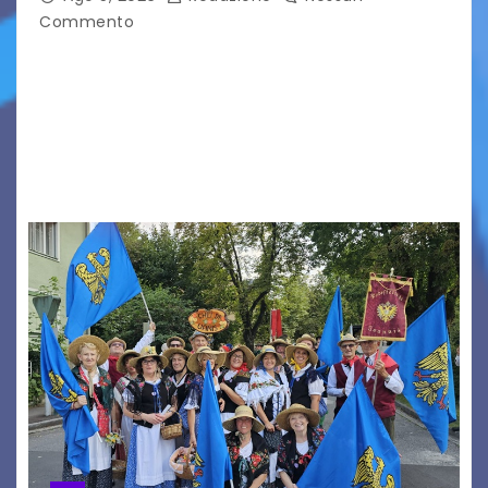
Commento
Aperta la terza e ultima call dell’anno per le
produzioni audiovisive Online gli esiti della
seconda finestra del Film Fund promosso dalla
Friuli Venezia Giulia Film Commission –
PromoTurismoFVG. Le…