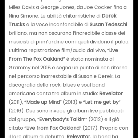
Miles Davis a George Jones, da Joe Cocker fino a
Nina Simone. Le abilità chitarristiche di
Derek
Trucks
e la voce inconfondibile di
Susan Tedeschi
brillano, ma non oscurano l’incredibile classe dei
musicisti di prim’ordine con i quali dividono il palco.
L’ultima registrazione film/audio dal vivo, “
Live
From The Fox Oakland
” è stata nominata al
Grammy nel 2018 e segna un punto di non ritorno
nel percorso inarrestabile di Susan e Derek. La
discografia della rock, blues e soul band
americana conta tre album in studio:
Revelator
(2011), “
Made up Mind
” (2013) e “
Let me get by
”
(2016). Due sono invece gli album live pubblicati
dal gruppo, “
Everybody’s Talkin
’” (2012) e il già
citato “
Live from Fox Oakland
” (2017). Proprio con
il loro album di debutto,
Relevator
, la band ha