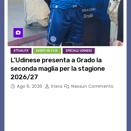
ATTUALITA'
EVENTI IN F.V.G.
SPECIALE UDINESE
L’Udinese presenta a Grado la
seconda maglia per la stagione
2026/27
Ago 6, 2026
Stera
Nessun Commento
GRADO – È stata la splendida cornice di Grado
a ospitare la presentazione della nuova
seconda maglia dell’Udinese per la stagione
2026/27. Un evento che ha richiamato
istituzioni, addetti ai…