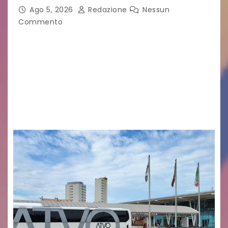
Ago 5, 2026
Redazione
Nessun
Commento
Legambiente Gorizia APS e Legambiente
Monfalcone APS “Circolo Ignazio Zanutto”
desiderano attirare l’attenzione della
cittadinanza e delle Autorità competenti sulla
grave siccità che sta colpendo non solo le
campagne e…