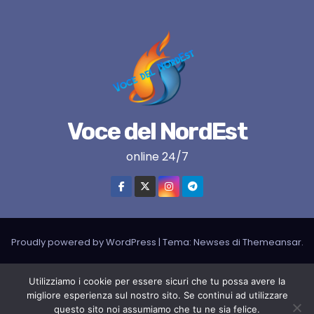
Voce del NordEst
online 24/7
Proudly powered by WordPress
|
Tema:
Newses
di
Themeansar
.
VNE su instagram
VNE su Twitter
VNE su FB
Blogger
Utilizziamo i cookie per essere sicuri che tu possa avere la
migliore esperienza sul nostro sito. Se continui ad utilizzare
LIVE RADIO
RADIONORDEST
Il mio account
questo sito noi assumiamo che tu ne sia felice.