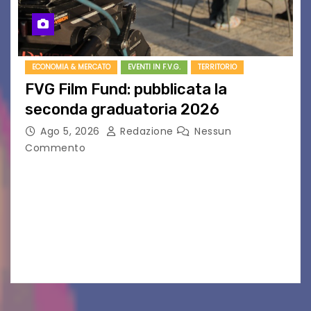
ECONOMIA & MERCATO
EVENTI IN F.V.G.
TERRITORIO
FVG Film Fund: pubblicata la
seconda graduatoria 2026
Ago 5, 2026
Redazione
Nessun
Commento
Aperta la terza e ultima call dell’anno per le
produzioni audiovisive Online gli esiti della
seconda finestra del Film Fund promosso dalla
Friuli Venezia Giulia Film Commission –
PromoTurismoFVG. Le…