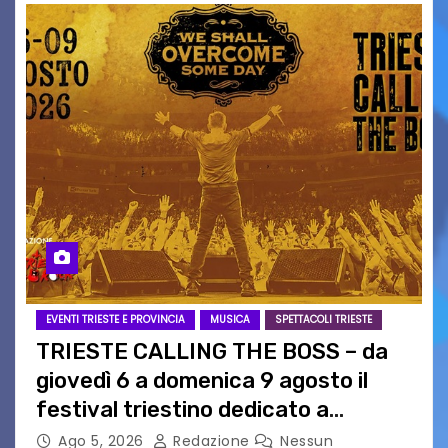
EVENTI TRIESTE E PROVINCIA
MUSICA
SPETTACOLI TRIESTE
TRIESTE CALLING THE BOSS – da
giovedì 6 a domenica 9 agosto il
festival triestino dedicato a
Springsteen
Ago 5, 2026
Redazione
Nessun