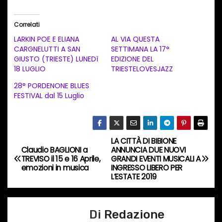
r
i
Correlati
c
LARKIN POE E ELIANA
AL VIA QUESTA
a
CARGNELUTTI A SAN
SETTIMANA LA 17°
GIUSTO (TRIESTE) LUNEDì
EDIZIONE DEL
m
18 LUGLIO
TRIESTELOVESJAZZ
e
28° PORDENONE BLUES
n
FESTIVAL dal 15 Luglio
t
o
i
LA CITTÀ DI BIBIONE
N
n
Claudio BAGLIONI a
ANNUNCIA DUE NUOVI
c
TREVISO il 15 e 16 Aprile,
GRANDI EVENTI MUSICALI A
a
emozioni in musica
INGRESSO LIBERO PER
o
L’ESTATE 2019
v
r
s
i
Di
Redazione
o