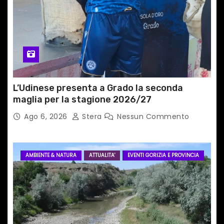
c
o
l
i
L’Udinese presenta a Grado la seconda
maglia per la stagione 2026/27
Ago 6, 2026
Stera
Nessun Commento
AMBIENTE & NATURA
ATTUALITA'
EVENTI GORIZIA E PROVINCIA