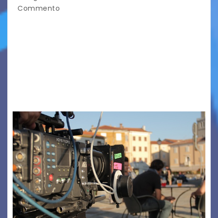
Commento
TRIESTE CALLING THE BOSS 2026
Quattordicesima Edizione Dal 6 al 9 agosto 2026
PIAZZA VERDI, SARTORIO, SAN GIUSTO,
AUSONIA… BLOOD BROTHERS, LOVESICK DUO,
BOUND FOR GLORY, RENATO TAMMI, ANTHONY
BASSO,…