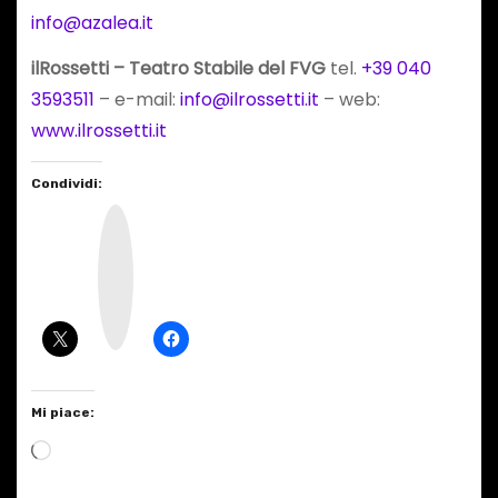
info@azalea.it
ilRossetti – Teatro Stabile del FVG
tel.
+39 040
3593511
– e-mail:
info@ilrossetti.it
– web:
www.ilrossetti.it
Condividi:
I
n
s
t
a
g
r
a
m
Mi piace:
C
a