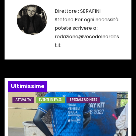
g
…
Direttore : SERAFINI
a
Stefano Per ogni necessità
potete scrivere a :
z
redazione@vocedelnordes
i
t.it
o
n
e
Ultimissime
a
ATTUALITA'
EVENTI IN F.V.G.
SPECIALE UDINESE
r
t
i