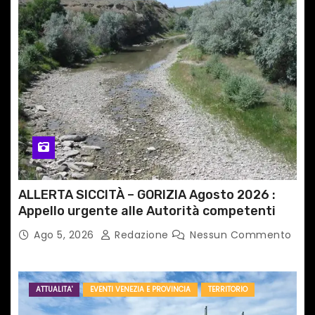
t
i
c
o
l
i
ALLERTA SICCITÀ – GORIZIA Agosto 2026 :
Appello urgente alle Autorità competenti
Ago 5, 2026
Redazione
Nessun Commento
ATTUALITA'
EVENTI VENEZIA E PROVINCIA
TERRITORIO