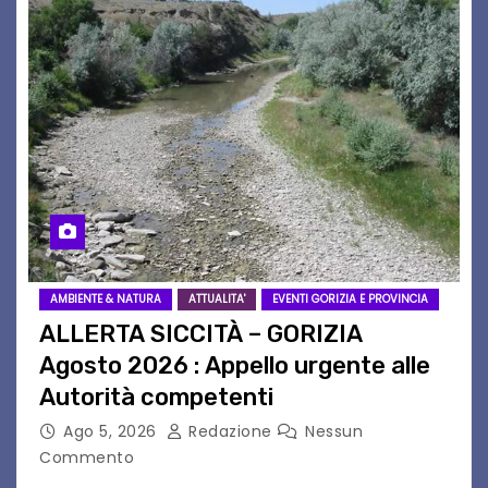
AMBIENTE & NATURA
ATTUALITA'
EVENTI GORIZIA E PROVINCIA
ALLERTA SICCITÀ – GORIZIA
Agosto 2026 : Appello urgente alle
Autorità competenti
Ago 5, 2026
Redazione
Nessun
Commento
Legambiente Gorizia APS e Legambiente