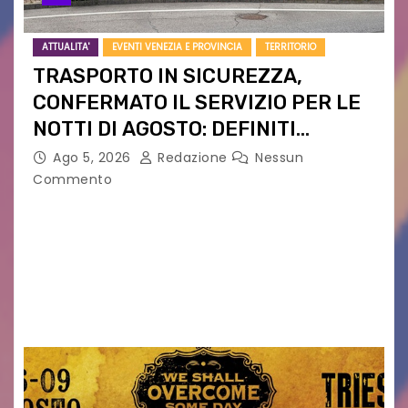
ATTUALITA'
EVENTI VENEZIA E PROVINCIA
TERRITORIO
TRASPORTO IN SICUREZZA,
CONFERMATO IL SERVIZIO PER LE
NOTTI DI AGOSTO: DEFINITI
PERCORSI, FERMATE E ORARIO
Ago 5, 2026
Redazione
Nessun
Commento
Venerdì 7 agosto la prima corsa, obiettivo
ridurre i rischi legati agli spostamenti notturni
Torna il servizio di trasporto notturno dedicato
ai collegamenti con i principali locali di
intrattenimento di…