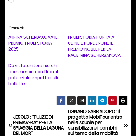
a
r
i
Correlati
c
A IRINA SCHERBAKOVA IL
FRIULI STORIA PORTA A
a
PREMIO FRIULI STORIA
UDINE E PORDENONE IL
2025
PREMIO NOBEL PER LA
m
PACE IRINA SCHERBAKOVA
e
Dazi statunitensi su chi
n
commercia con l’Iran: il
t
potenziale impatto sulle
bollette
o
i
n
c
LIGNANO SABBIADORO : Il
N
JESOLO : “PULIZIE DI
progetto MobiTour entra
o
PRIMAVERA” PER LA
nelle scuole per
a
r
SPIAGGIA DELLA LAGUNA
sensibilizzare i bambini
DEL MORT
sul tema della mobilità
s