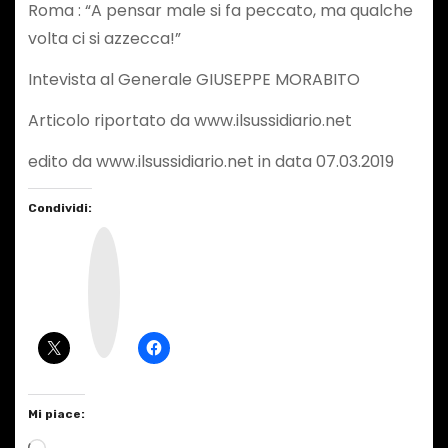
Roma : “A pensar male si fa peccato, ma qualche
volta ci si azzecca!”
Intevista al Generale GIUSEPPE MORABITO
Articolo riportato da www.ilsussidiario.net
edito da www.ilsussidiario.net in data 07.03.2019
Condividi:
I
n
s
t
a
g
r
a
m
Mi piace:
C