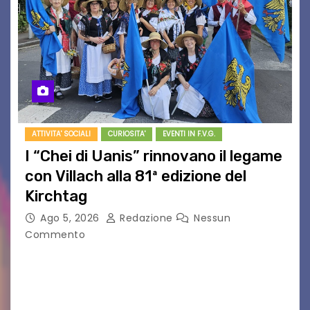
ATTIVITA' SOCIALI
CURIOSITA'
EVENTI IN F.V.G.
I “Chei di Uanis” rinnovano il legame
con Villach alla 81ª edizione del
Kirchtag
Ago 5, 2026
Redazione
Nessun
Commento
VILLACO/JANNIS – Anche quest’anno il gruppo
folkloristico “Chei di Uanis” ha rinnovato la sua
tradizione prendendo parte al Villacher