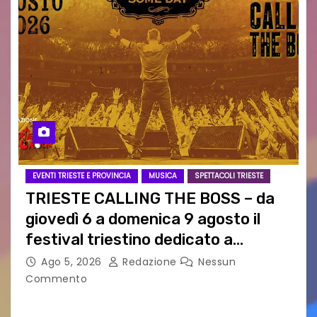
EVENTI TRIESTE E PROVINCIA
MUSICA
SPETTACOLI TRIESTE
TRIESTE CALLING THE BOSS – da
giovedì 6 a domenica 9 agosto il
festival triestino dedicato a
Springsteen
Ago 5, 2026
Redazione
Nessun
Commento
TRIESTE CALLING THE BOSS 2026
Quattordicesima Edizione Dal 6 al 9 agosto 2026