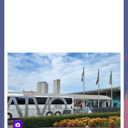
Monfalcone APS “Circolo Ignazio Zanutto”
desiderano attirare l’attenzione della
cittadinanza e delle Autorità competenti sulla
grave siccità che sta colpendo non solo le
campagne e…