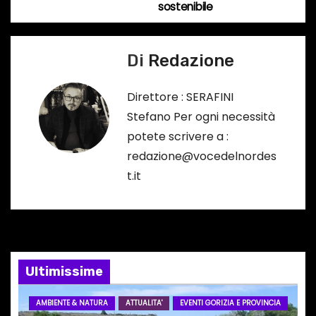
v
sostenibile
o
i
…
Di
Redazione
g
a
Direttore : SERAFINI
Stefano Per ogni necessità
z
potete scrivere a :
i
redazione@vocedelnordes
t.it
o
n
e
Ultimissime
a
r
AMBIENTE & NATURA
ATTUALITA'
EVENTI GORIZIA E PROVINCIA