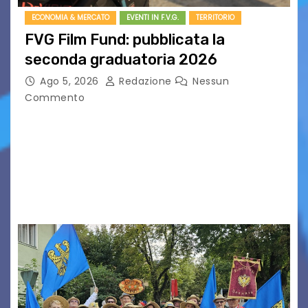
ECONOMIA & MERCATO
EVENTI IN F.V.G.
TERRITORIO
FVG Film Fund: pubblicata la
seconda graduatoria 2026
Ago 5, 2026
Redazione
Nessun
Commento
Aperta la terza e ultima call dell’anno per le
produzioni audiovisive Online gli esiti della
seconda finestra del Film Fund promosso dalla
Friuli Venezia Giulia Film Commission –
PromoTurismoFVG. Le…