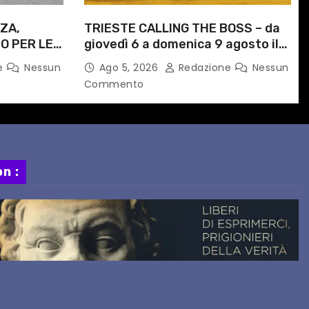
ZA,
TRIESTE CALLING THE BOSS – da
O PER LE
giovedì 6 a domenica 9 agosto il
ITI
festival triestino dedicato a
e
Nessun
Ago 5, 2026
Redazione
Nessun
ORARIO
Springsteen
Commento
n :