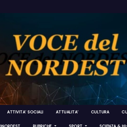
ATTIVITA’ SOCIALI
ATTUALITA’
CULTURA
CU
ONORDEST
RUBRICHE
SPORT
SCIENZA & H