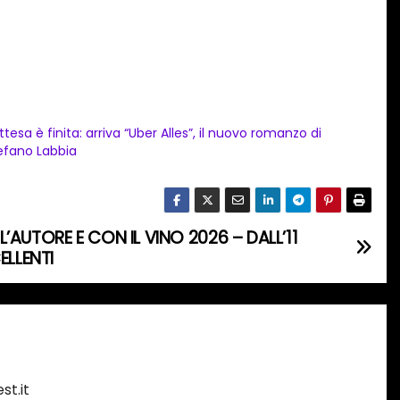
attesa è finita: arriva “Uber Alles”, il nuovo romanzo di
efano Labbia
’AUTORE E CON IL VINO 2026 – DALL’11
ELLENTI
st.it