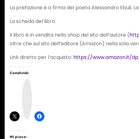
La prefazione è a firma del poeta Alessandro Ebuli. La 
La scheda del libro:
Il libro è in vendita nello shop del sito dell’autore (
htt
oltre che sul sito dell’editore (Amazon) nella sola ve
Link diretto per l’acquisto:
https://www.amazon.it/dp
Condividi:
I
n
s
t
a
g
r
a
m
Mi piace: