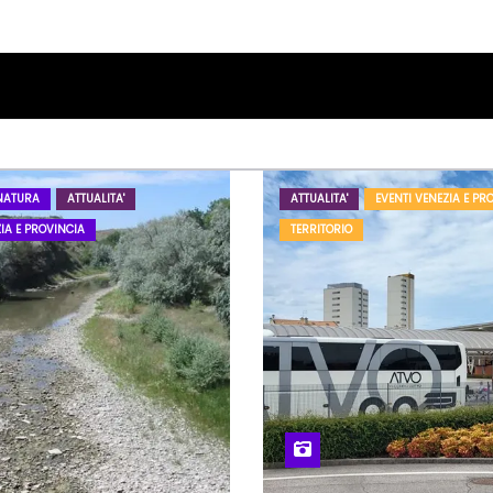
NATURA
ATTUALITA'
ATTUALITA'
EVENTI VENEZIA E PR
IA E PROVINCIA
TERRITORIO