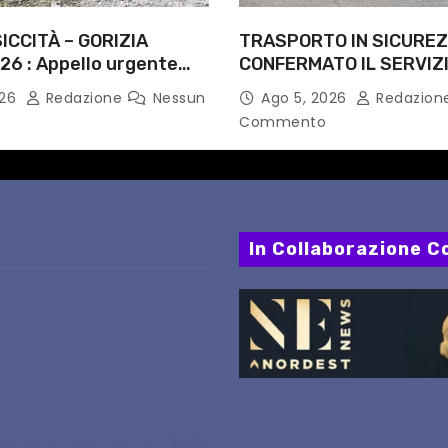
ICCITÀ – GORIZIA
TRASPORTO IN SICUREZ
26 : Appello urgente
CONFERMATO IL SERVIZI
rità competenti
NOTTI DI AGOSTO: DEFIN
026
Redazione
Nessun
Ago 5, 2026
Redazion
PERCORSI, FERMATE E 
Commento
In Collaborazione Co