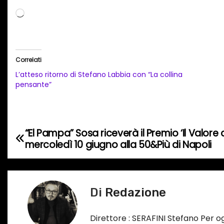
C
a
r
i
Correlati
c
L’atteso ritorno di Stefano Labbia con “La collina
a
pensante”
m
e
n
“El Pampa” Sosa riceverà il Premio ‘Il Valore 
N
t
mercoledì 10 giugno alla 50&Più di Napoli
o
a
i
v
n
Di
Redazione
c
i
o
g
Direttore : SERAFINI Stefano Per 
r