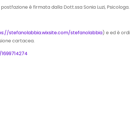
postfazione è firmata dalla Dott.ssa Sonia Luzi, Psicologa.
ps://stefanolabbia.wixsite.com/stefanolabbia
) e ed è ordi
rsione cartacea.
/1699714274