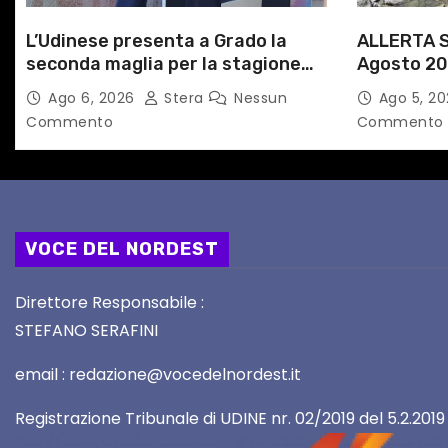
c
L’Udinese presenta a Grado la
ALLERTA S
o
seconda maglia per la stagione
Agosto 20
l
2026/27
alle Auto
Ago 6, 2026
Stera
Nessun
Ago 5, 2
Commento
Commento
i
VOCE DEL NORDEST
Direttore Responsabile :
STEFANO SERAFINI
email : redazione@vocedelnordest.it
Registrazione Tribunale di UDINE nr. 02/2019 del 5.2.2019