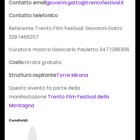
Contatto email
giovanni.gatto@trentofestival.it
Contatto telefonico
Referente Trento Film Festival: Giovanni Gatto
329 1466257
Curatore mostra Giancarlo Pauletto 347 1296306
Costi
entrata gratuita
Struttura ospitante
Torre Mirana
Questo evento fa parte della
manifestazione
Trento Film Festival della
Montagna
Condividi:
I
n
s