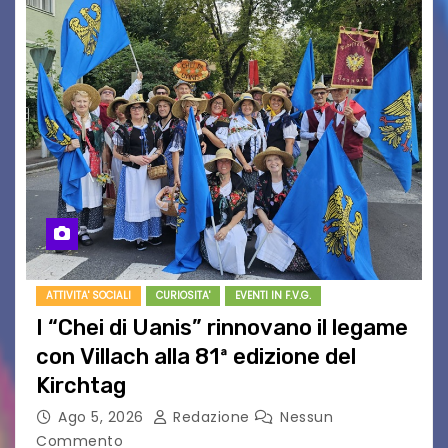
ATTIVITA' SOCIALI
CURIOSITA'
EVENTI IN F.V.G.
I “Chei di Uanis” rinnovano il legame
con Villach alla 81ª edizione del
Kirchtag
Ago 5, 2026
Redazione
Nessun
Commento