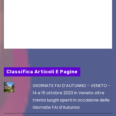
VILLACO/JANNIS – Anche quest’anno il gruppo
folkloristico “Chei di Uanis” ha rinnovato la sua
tradizione prendendo parte al Villacher
Kirchtag, la festa popolare e dei costumi
tradizionali più grande d’Austria.…
Classifica Articoli E Pagine
GIORNATE FAI D’AUTUNNO - VENETO -
14 e 15 ottobre 2023 in Veneto oltre
trenta luoghi aperti in occasione delle
Giornate FAI d’Autunno