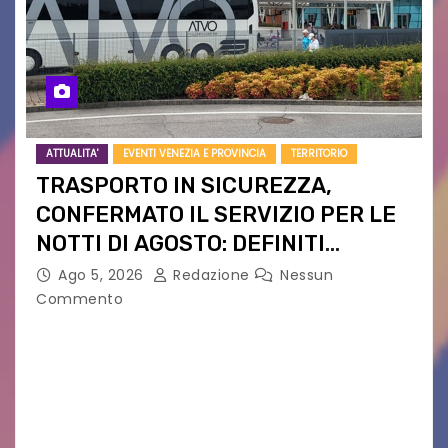
ATTUALITA'
EVENTI VENEZIA E PROVINCIA
TERRITORIO
TRASPORTO IN SICUREZZA,
CONFERMATO IL SERVIZIO PER LE
NOTTI DI AGOSTO: DEFINITI
PERCORSI, FERMATE E ORARIO
Ago 5, 2026
Redazione
Nessun
Commento
Venerdì 7 agosto la prima corsa, obiettivo
ridurre i rischi legati agli spostamenti notturni
Torna il servizio di trasporto notturno dedicato
ai collegamenti con i principali locali di
intrattenimento di…