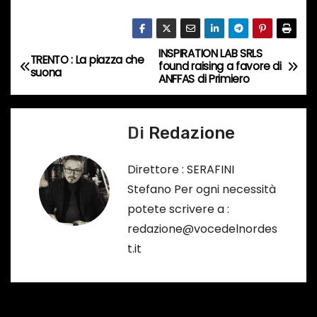
o
i
n
INSPIRATION LAB SRLS
N
TRENTO : La piazza che
c
found raising a favore di
suona
ANFFAS di Primiero
o
a
r
v
s
Di
Redazione
o
i
…
Direttore : SERAFINI
g
Stefano Per ogni necessità
a
potete scrivere a :
redazione@vocedelnordes
z
t.it
i
o