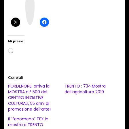
t
a
g
r
a
m
Mi piace:
C
a
r
i
Correlati
c
PORDENONE: arriva la
TRENTO : 73^ Mostra
a
MOSTRA n:° 500 del
dell’agricoltura 2019
CENTRO INIZIATIVE
m
CULTURALI, 55 anni di
e
promozione dell’arte!
n
Il “fenomeno” TEX in
t
mostra a TRENTO