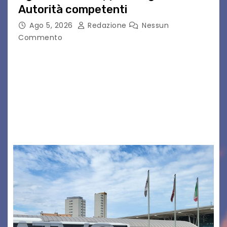
Autorità competenti
Ago 5, 2026
Redazione
Nessun
Commento
Legambiente Gorizia APS e Legambiente
Monfalcone APS “Circolo Ignazio Zanutto”
desiderano attirare l’attenzione della
cittadinanza e delle Autorità competenti sulla
grave siccità che sta colpendo non solo le
campagne e…