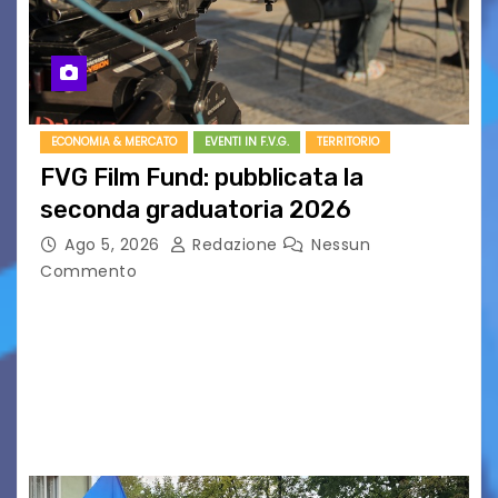
ECONOMIA & MERCATO
EVENTI IN F.V.G.
TERRITORIO
FVG Film Fund: pubblicata la
seconda graduatoria 2026
Ago 5, 2026
Redazione
Nessun
Commento
Aperta la terza e ultima call dell’anno per le
produzioni audiovisive Online gli esiti della
seconda finestra del Film Fund promosso dalla
Friuli Venezia Giulia Film Commission –
PromoTurismoFVG. Le…