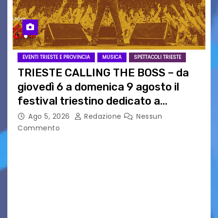
EVENTI TRIESTE E PROVINCIA
MUSICA
SPETTACOLI TRIESTE
TRIESTE CALLING THE BOSS – da
giovedì 6 a domenica 9 agosto il
festival triestino dedicato a
Springsteen
Ago 5, 2026
Redazione
Nessun
Commento
TRIESTE CALLING THE BOSS 2026
Quattordicesima Edizione Dal 6 al 9 agosto 2026
PIAZZA VERDI, SARTORIO, SAN GIUSTO,
AUSONIA… BLOOD BROTHERS, LOVESICK DUO,
BOUND FOR GLORY, RENATO TAMMI, ANTHONY
BASSO,…