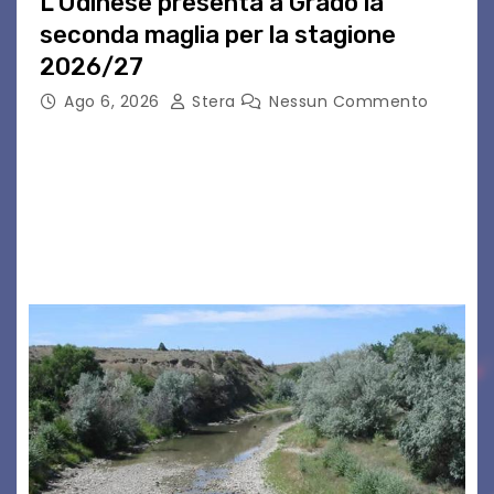
L’Udinese presenta a Grado la
seconda maglia per la stagione
2026/27
Ago 6, 2026
Stera
Nessun Commento
GRADO – È stata la splendida cornice di Grado
a ospitare la presentazione della nuova
seconda maglia dell’Udinese per la stagione
2026/27. Un evento che ha richiamato
istituzioni, addetti ai…