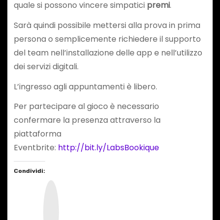
quale si possono vincere simpatici
premi
.
Sarà quindi possibile mettersi alla prova in prima
persona o semplicemente richiedere il supporto
del team nell’installazione delle app e nell’utilizzo
dei servizi digitali.
L’ingresso agli appuntamenti è libero.
Per partecipare al gioco è necessario
confermare la presenza attraverso la
piattaforma
Eventbrite:
http://bit.ly/LabsBookique
Condividi:
I
n
s
t
a
g