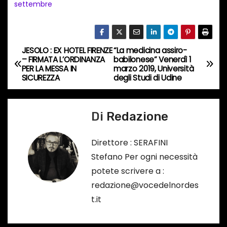
settembre
n
c
o
JESOLO : EX HOTEL FIRENZE
“La medicina assiro-
N
r
– FIRMATA L’ORDINANZA
babilonese” Venerdì 1
PER LA MESSA IN
marzo 2019, Università
s
a
SICUREZZA
degli Studi di Udine
o
v
…
Di
Redazione
i
g
Direttore : SERAFINI
Stefano Per ogni necessità
a
potete scrivere a :
z
redazione@vocedelnordes
t.it
i
o