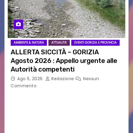
AMBIENTE & NATURA
ATTUALITA'
EVENTI GORIZIA E PROVINCIA
ALLERTA SICCITÀ – GORIZIA
Agosto 2026 : Appello urgente alle
Autorità competenti
Ago 5, 2026
Redazione
Nessun
Commento
Legambiente Gorizia APS e Legambiente
Monfalcone APS “Circolo Ignazio Zanutto”
desiderano attirare l’attenzione della
cittadinanza e delle Autorità competenti sulla
grave siccità che sta colpendo non solo le