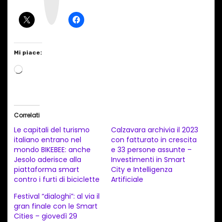
r
a
m
Mi piace:
C
a
r
i
Correlati
c
Le capitali del turismo
Calzavara archivia il 2023
a
italiano entrano nel
con fatturato in crescita
mondo BIKEBEE: anche
e 33 persone assunte –
m
Jesolo aderisce alla
Investimenti in Smart
e
piattaforma smart
City e Intelligenza
n
contro i furti di biciclette
Artificiale
t
Festival “dialoghi”: al via il
gran finale con le Smart
o
Cities – giovedì 29
i