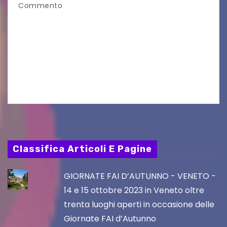
Commento
Aperta la terza e ultima call dell’anno per le
produzioni audiovisive Online gli esiti della
seconda finestra del Film Fund promosso dalla
Friuli Venezia Giulia Film Commission –
PromoTurismoFVG. Le…
Classifica Articoli E Pagine
GIORNATE FAI D’AUTUNNO - VENETO -
14 e 15 ottobre 2023 in Veneto oltre
trenta luoghi aperti in occasione delle
Giornate FAI d’Autunno