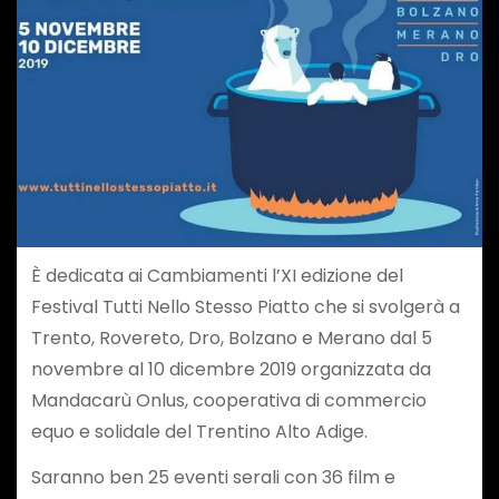
È dedicata ai Cambiamenti l’XI edizione del
Festival Tutti Nello Stesso Piatto che si svolgerà a
Trento, Rovereto, Dro, Bolzano e Merano dal 5
novembre al 10 dicembre 2019 organizzata da
Mandacarù Onlus, cooperativa di commercio
equo e solidale del Trentino Alto Adige.
Saranno ben 25 eventi serali con 36 film e