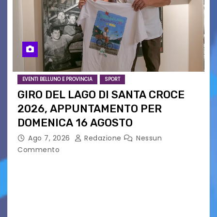
EVENTI BELLUNO E PROVINCIA
SPORT
GIRO DEL LAGO DI SANTA CROCE
2026, APPUNTAMENTO PER
DOMENICA 16 AGOSTO
Ago 7, 2026
Redazione
Nessun
Commento
Presentato ufficialmente l’evento solidaristico
proposto dal Comitato Alpago 2 Ruote &
Solidarietà, il cui ricavato andrà a Via di Natale,
Associazione Cucchini e Alpago Solidale. Sulla
maglietta, realizzata dall’artista Maria…