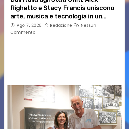
Righetto e Stacy Francis uniscono
arte, musica e tecnologia in un
nuovo progetto internazionale”
Ago 7, 2026
Redazione
Nessun
Commento
Vigonza (Padova), 7 agosto 2026 – Arte
contemporanea, musica internazionale, Made
in Italy e nuove generazioni si sono incontrati
oggi a Vigonza in occasione di un importante
confronto istituzionale dedicato…