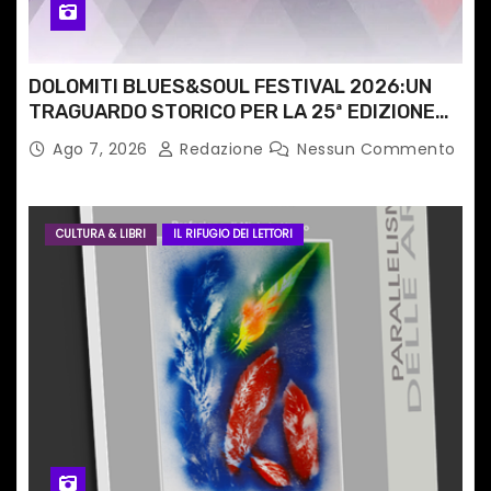
l
i
DOLOMITI BLUES&SOUL FESTIVAL 2026:UN
TRAGUARDO STORICO PER LA 25ª EDIZIONE
TRA LE CIME PATRIMONIO UNESCO
Ago 7, 2026
Redazione
Nessun Commento
CULTURA & LIBRI
IL RIFUGIO DEI LETTORI