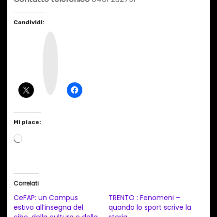
Condividi:
I
n
s
t
a
g
r
a
m
Mi piace:
C
a
r
i
Correlati
c
CeFAP: un Campus
TRENTO : Fenomeni –
a
estivo all’insegna del
quando lo sport scrive la