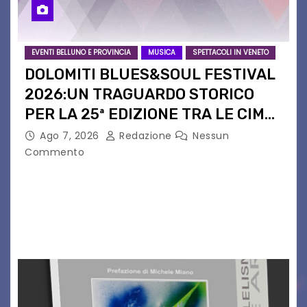
EVENTI BELLUNO E PROVINCIA
MUSICA
SPETTACOLI IN VENETO
DOLOMITI BLUES&SOUL FESTIVAL
2026:UN TRAGUARDO STORICO
PER LA 25ª EDIZIONE TRA LE CIME
PATRIMONIO UNESCO
Ago 7, 2026
Redazione
Nessun
Commento
Il Dolomiti Blues&Soul Festival celebra nel 2026
un traguardo leggendario: la sua 25ª edizione.
Un quarto di secolo di grande musica che torna
a far vibrare il cuore delle Dolomiti…