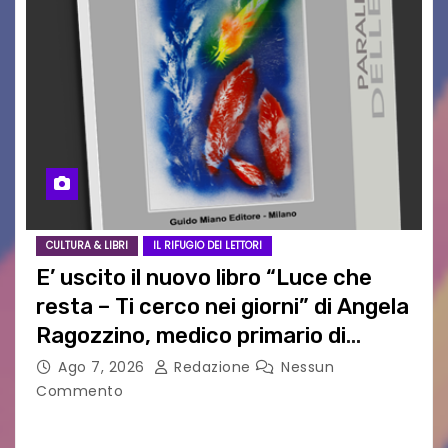
CULTURA & LIBRI
IL RIFUGIO DEI LETTORI
E’ uscito il nuovo libro “Luce che
resta – Ti cerco nei giorni” di Angela
Ragozzino, medico primario di
Capua
Ago 7, 2026
Redazione
Nessun
Commento
GUIDO MIANO EDITORE NOVITÀ EDITORIALE È
uscito il libro di poesie e fotografie: LUCE CHE