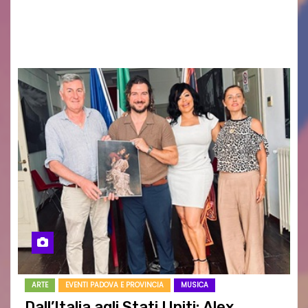
RESTA – TI CERCO NEI GIORNI di ANGELA
RAGOZZINO Pubblicato il libro di poesie “Luce…
ARTE
EVENTI PADOVA E PROVINCIA
MUSICA
Dall’Italia agli Stati Uniti: Alex