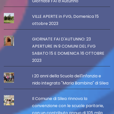
Giornate FAI d’Autunno
VILLE APERTE in FVG, Domenica 15
ottobre 2023
GIORNATE FAI D'AUTUNNO: 23
APERTURE IN 9 COMUNI DEL FVG
SABATO 15 E DOMENICA 16 OTTOBRE
2023
I 20 anni della Scuola dell'infanzia e
nido integrato "Maria Bambina" di Silea
Il Comune di Silea rinnova la
convenzione con le scuole paritarie,
con un contributo annuo di 105 mila