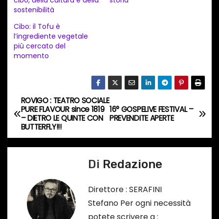
cibo, della cultura e della
storia
m
sostenibilità
e
Cibo: il Tofu è
n
l’ingrediente vegetale
t
più cercato del
momento
o
i
n
c
ROVIGO : TEATRO SOCIALE
N
PURE FLAVOUR since 1819
16° GOSPELIVE FESTIVAL –
o
– DIETRO LE QUINTE CON
PREVENDITE APERTE
a
r
BUTTERFLY!!!
s
v
o
Di
Redazione
i
…
g
Direttore : SERAFINI
Stefano Per ogni necessità
a
potete scrivere a :