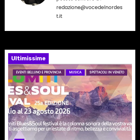
z
redazione@vocedelnordes
t.it
i
o
n
e
Ultimissime
a
EVENTI BELLUNO E PROVINCIA
MUSICA
SPETTACOLI IN VENETO
r
t
i
c
o