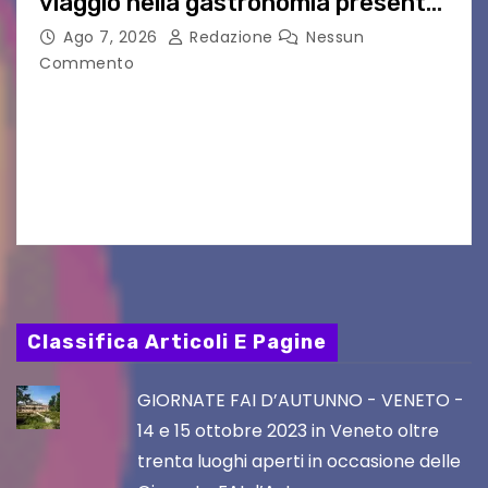
viaggio nella gastronomia presente
nei film di Hayao Miyazaki!
Ago 7, 2026
Redazione
Nessun
Commento
UDINE – Continuano anche nel mese di agosto
al Visio Garden Yatai gli appuntamenti con la
cucina e la cultura giapponese a cura dello
chef giappo-italiano Sai Fukayama. Lunedì 10…
Classifica Articoli E Pagine
GIORNATE FAI D’AUTUNNO - VENETO -
14 e 15 ottobre 2023 in Veneto oltre
trenta luoghi aperti in occasione delle