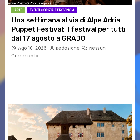
ARTE
EVENTI GORIZIA E PROVINCIA
Una settimana al via di Alpe Adria
Puppet Festival: il festival per tutti
dal 17 agosto a GRADO
Ago 10, 2026
Redazione
Nessun
Commento
Una settimana al via di Alpe Adria Puppet
Festival Il festival del teatro di figura che torna
a Grado con la sua 35ª edizione Il conto alla
rovescia è iniziato:…