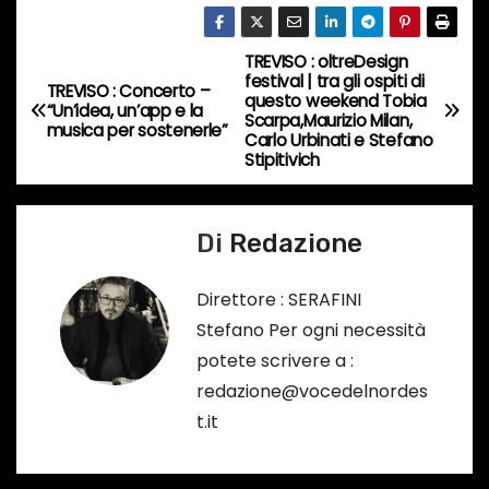
o
r
TREVISO : oltreDesign
N
s
festival | tra gli ospiti di
TREVISO : Concerto –
questo weekend Tobia
a
“Un’idea, un’app e la
o
Scarpa,Maurizio Milan,
musica per sostenerle”
Carlo Urbinati e Stefano
…
v
Stipitivich
i
Di
Redazione
g
a
Direttore : SERAFINI
Stefano Per ogni necessità
z
potete scrivere a :
i
redazione@vocedelnordes
t.it
o
n