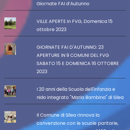
Giornate FAI d’Autunno
VILLE APERTE in FVG, Domenica 15
ottobre 2023
GIORNATE FAI D'AUTUNNO: 23
APERTURE IN 9 COMUNI DEL FVG
SABATO 15 E DOMENICA 16 OTTOBRE
2023
I 20 anni della Scuola dell'infanzia e
nido integrato "Maria Bambina" di Silea
Il Comune di Silea rinnova la
convenzione con le scuole paritarie,