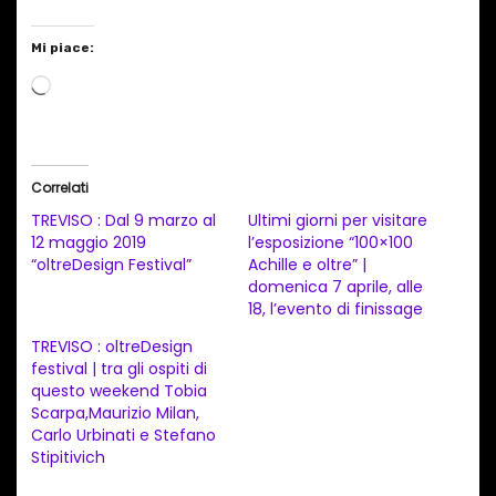
Mi piace:
C
a
r
i
Correlati
c
TREVISO : Dal 9 marzo al
Ultimi giorni per visitare
a
12 maggio 2019
l’esposizione “100×100
“oltreDesign Festival”
Achille e oltre” |
m
domenica 7 aprile, alle
e
18, l’evento di finissage
n
TREVISO : oltreDesign
t
festival | tra gli ospiti di
questo weekend Tobia
o
Scarpa,Maurizio Milan,
i
Carlo Urbinati e Stefano
n
Stipitivich
c