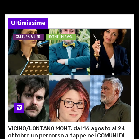
e
Ultimissime
a
r
CULTURA & LIBRI
EVENTI IN F.V.G.
t
i
c
o
l
i
VICINO/LONTANO MONT: dal 16 agosto al 24
ottobre un percorso a tappe nei COMUNI DI