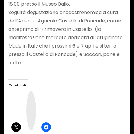
18.00 presso il Museo Bailo.
Seguirà degustazione enogastronomica a cura
dell’Azienda Agricola Castello di Roncade, come
anteprima di “Primavera in Castello” (la
manifestazione mercato dedicata all’artigianato
Made in Italy che i prossimi 6 e 7 aprile si terrà
presso il Castello di Roncade) e Saccon, pane e
caffè.
Condividi:
I
n
s
t
a
g
r
a
m