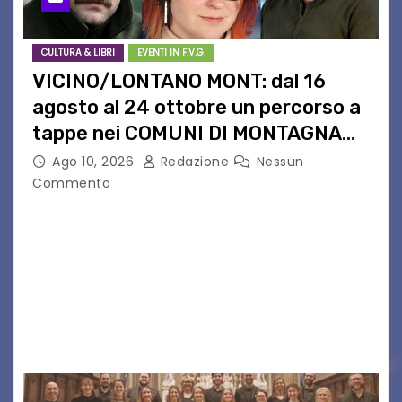
CULTURA & LIBRI
EVENTI IN F.V.G.
VICINO/LONTANO MONT: dal 16
agosto al 24 ottobre un percorso a
tappe nei COMUNI DI MONTAGNA
DEL FVG
Ago 10, 2026
Redazione
Nessun
Commento
VICINO/LONTANO MONT RIPRENDE IL SUO
CAMMINO TRA LE MONTAGNE DEL FRIULI
VENEZIA GIULIA. INCONTRI, PRESENTAZIONI,
PROIEZIONI, SPETTACOLI, LETTURE SCENICHE,
UNA MOSTRA FOTOGRAFICA, VISITE E
PASSEGGIATE: UN BREVE PERCORSO A TAPPE…