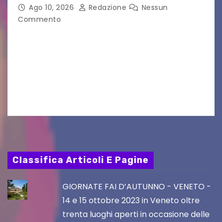
Ago 10, 2026
Redazione
Nessun
Commento
“Torna in libreria il primo romanzo di Stefano
Labbia: una storia brillante e sagace che porta
alla luce le idiosincrasie di un’intera
generazione.” Terza ristampa voluta e richiesta
a gran…
Classifica Articoli E Pagine
GIORNATE FAI D’AUTUNNO - VENETO -
14 e 15 ottobre 2023 in Veneto oltre
trenta luoghi aperti in occasione delle