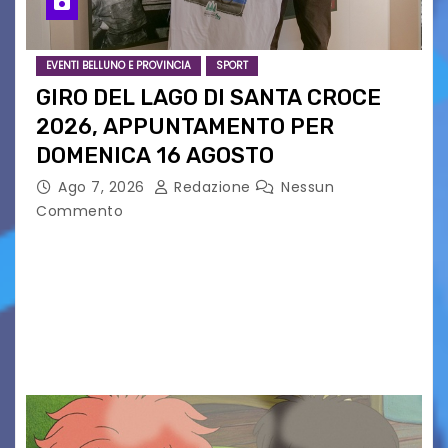
EVENTI BELLUNO E PROVINCIA
SPORT
GIRO DEL LAGO DI SANTA CROCE
2026, APPUNTAMENTO PER
DOMENICA 16 AGOSTO
Ago 7, 2026
Redazione
Nessun
Commento
Presentato ufficialmente l’evento solidaristico
proposto dal Comitato Alpago 2 Ruote &
Solidarietà, il cui ricavato andrà a Via di Natale,
Associazione Cucchini e Alpago Solidale. Sulla
maglietta, realizzata dall’artista Maria…