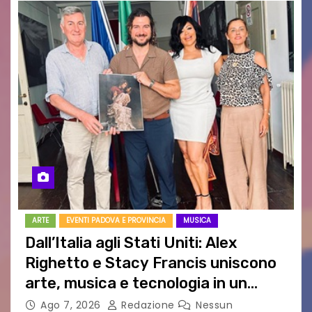
ARTE
EVENTI PADOVA E PROVINCIA
MUSICA
Dall’Italia agli Stati Uniti: Alex
Righetto e Stacy Francis uniscono
arte, musica e tecnologia in un
nuovo progetto internazionale”
Ago 7, 2026
Redazione
Nessun