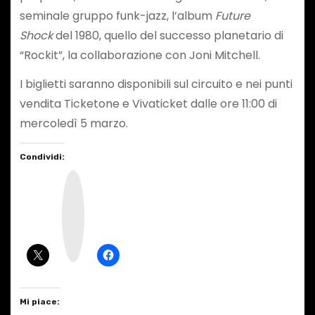
seminale gruppo funk-jazz, l’album
Future
Shock
del 1980, quello del successo planetario di
“Rockit”, la collaborazione con Joni Mitchell.
I biglietti saranno disponibili sul circuito e nei punti
vendita Ticketone e Vivaticket dalle ore 11:00 di
mercoledì 5 marzo.
Condividi:
I
n
s
t
a
g
r
a
m
Mi piace: