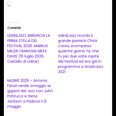
C
a
r
i
Correlati
c
UDIN&JAZZ ANNUNCIA LA
Udin&Jazz ricorda il
a
PRIMA STELLA DEL
grande pianista Chick
FESTIVAL 2026: MARKUS
Corea, scomparso
m
MILLER OMAGGIA MILES
qualche giorno fa, che
e
DAVIS (15 luglio 2026,
fu per due volte ospite
n
Castello di Udine)
del Festival ed era già in
programma a GradoJazz
t
2021
o
MUSIKÈ 2025 – Antonio
i
Faraò rende omaggio ai
n
giganti del Jazz con John
Patitucci e Gene
c
Jackson a Padova il 12
o
maggio
r