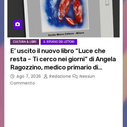
CULTURA & LIBRI
IL RIFUGIO DEI LETTORI
E’ uscito il nuovo libro “Luce che
resta – Ti cerco nei giorni” di Angela
Ragozzino, medico primario di
Capua
Ago 7, 2026
Redazione
Nessun
Commento
GUIDO MIANO EDITORE NOVITÀ EDITORIALE È
uscito il libro di poesie e fotografie: LUCE CHE
RESTA – TI CERCO NEI GIORNI di ANGELA
RAGOZZINO Pubblicato il libro di poesie “Luce…