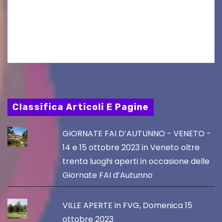
al Visio Garden Yatai gli appuntamenti con la
cucina e la cultura giapponese a cura dello
chef giappo-italiano Sai Fukayama. Lunedì 10…
Classifica Articoli E Pagine
GIORNATE FAI D’AUTUNNO - VENETO -
14 e 15 ottobre 2023 in Veneto oltre
trenta luoghi aperti in occasione delle
Giornate FAI d’Autunno
VILLE APERTE in FVG, Domenica 15
ottobre 2023