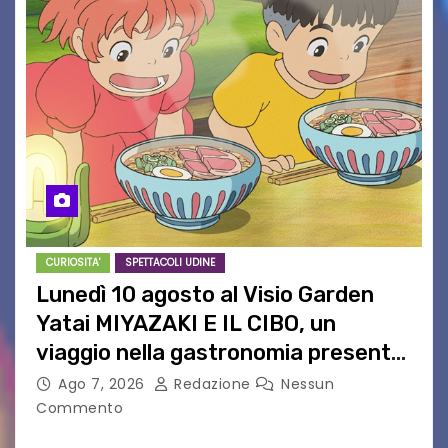
CURIOSITA'
SPETTACOLI UDINE
Lunedì 10 agosto al Visio Garden
Yatai MIYAZAKI E IL CIBO, un
viaggio nella gastronomia presente
nei film di Hayao Miyazaki!
Ago 7, 2026
Redazione
Nessun
Commento
UDINE – Continuano anche nel mese di agosto