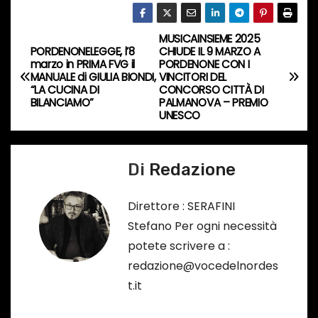
s
o
MUSICAINSIEME 2025
N
…
PORDENONELEGGE, l’8
CHIUDE IL 9 MARZO A
marzo in PRIMA FVG il
PORDENONE CON I
a
MANUALE di GIULIA BIONDI,
VINCITORI DEL
“LA CUCINA DI
CONCORSO CITTÀ DI
v
BILANCIAMO”
PALMANOVA – PREMIO
UNESCO
i
g
Di
Redazione
a
Direttore : SERAFINI
z
Stefano Per ogni necessità
potete scrivere a :
i
redazione@vocedelnordes
o
t.it
n