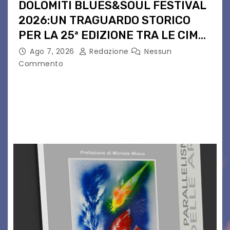
DOLOMITI BLUES&SOUL FESTIVAL
2026:UN TRAGUARDO STORICO
PER LA 25ª EDIZIONE TRA LE CIME
PATRIMONIO UNESCO
Ago 7, 2026
Redazione
Nessun
Commento
Il Dolomiti Blues&Soul Festival celebra nel 2026
un traguardo leggendario: la sua 25ª edizione.
Un quarto di secolo di grande musica che torna
a far vibrare il cuore delle Dolomiti…