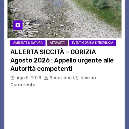
AMBIENTE & NATURA
ATTUALITA'
EVENTI GORIZIA E PROVINCIA
ALLERTA SICCITÀ – GORIZIA
Agosto 2026 : Appello urgente alle
Autorità competenti
Ago 5, 2026
Redazione
Nessun
Commento
Legambiente Gorizia APS e Legambiente
Monfalcone APS “Circolo Ignazio Zanutto”
desiderano attirare l’attenzione della
cittadinanza e delle Autorità competenti sulla
grave siccità che sta colpendo non solo le