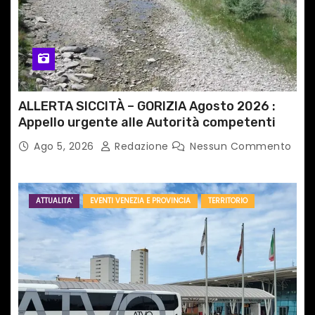
o
l
i
ALLERTA SICCITÀ – GORIZIA Agosto 2026 :
Appello urgente alle Autorità competenti
Ago 5, 2026
Redazione
Nessun Commento
ATTUALITA'
EVENTI VENEZIA E PROVINCIA
TERRITORIO