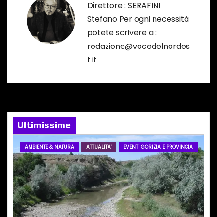
Direttore : SERAFINI
z
Stefano Per ogni necessità
potete scrivere a :
i
redazione@vocedelnordes
o
t.it
n
e
a
Ultimissime
r
AMBIENTE & NATURA
ATTUALITA'
EVENTI GORIZIA E PROVINCIA
t
i
c