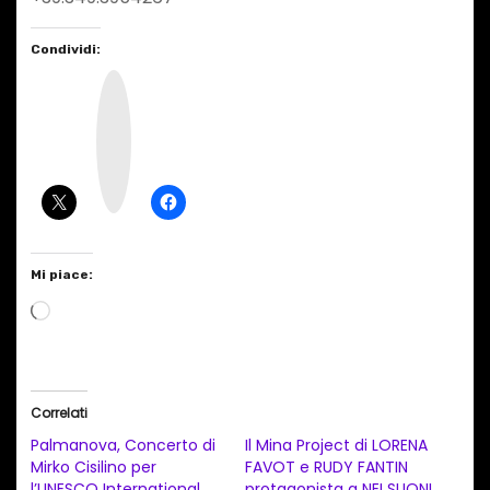
Condividi:
I
n
s
t
a
g
r
a
m
Mi piace:
C
a
r
i
Correlati
c
Palmanova, Concerto di
Il Mina Project di LORENA
a
Mirko Cisilino per
FAVOT e RUDY FANTIN
l’UNESCO International
protagonista a NEI SUONI