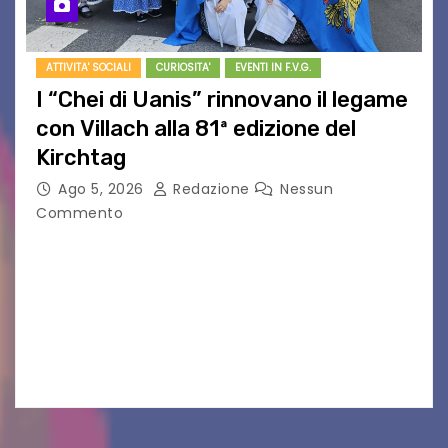
ATTIVITA' SOCIALI
CURIOSITA'
EVENTI IN F.V.G.
I “Chei di Uanis” rinnovano il legame
con Villach alla 81ª edizione del
Kirchtag
Ago 5, 2026
Redazione
Nessun
Commento
VILLACO/JANNIS – Anche quest’anno il gruppo
folkloristico “Chei di Uanis” ha rinnovato la sua
tradizione prendendo parte al Villacher
Kirchtag, la festa popolare e dei costumi
tradizionali più grande d’Austria.…