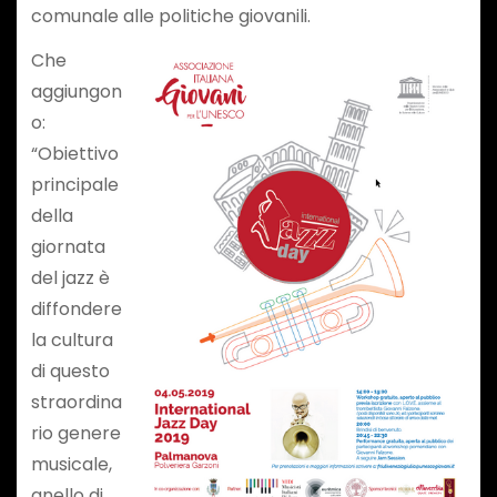
comunale alle politiche giovanili.
Che
aggiungon
o:
“Obiettivo
principale
della
giornata
del jazz è
diffondere
la cultura
di questo
straordina
rio genere
musicale,
anello di