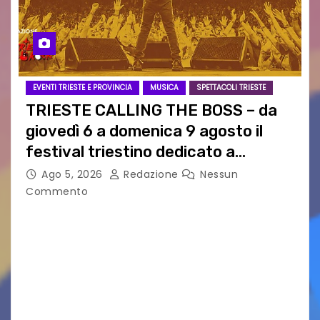
EVENTI TRIESTE E PROVINCIA
MUSICA
SPETTACOLI TRIESTE
TRIESTE CALLING THE BOSS – da
giovedì 6 a domenica 9 agosto il
festival triestino dedicato a
Springsteen
Ago 5, 2026
Redazione
Nessun
Commento
TRIESTE CALLING THE BOSS 2026
Quattordicesima Edizione Dal 6 al 9 agosto 2026
PIAZZA VERDI, SARTORIO, SAN GIUSTO,
AUSONIA… BLOOD BROTHERS, LOVESICK DUO,
BOUND FOR GLORY, RENATO TAMMI, ANTHONY
BASSO,…