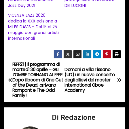
m
Jazz Day 2021
DEI LUOGHI
e
VICENZA JAZZ 2026
n
dedica la XXX edizione a
t
MILES DAVIS – Dal 15 al 25
maggio con grandi artisti
o
internazionali
i
n
c
FEFF21 | Il programma di
o
N
martedì 30 aprile – GLI
Domani a Villa Tissano
r
ZOMBIE TORNANO AL FEFF!
(UD) un nuovo concerto
a
Dopo il boom di One Cut
degli allievi del master
s
of the Dead, arrivano
International Oboe
o
v
Rampant e The Odd
Academy
Family!
…
i
g
Di
Redazione
a