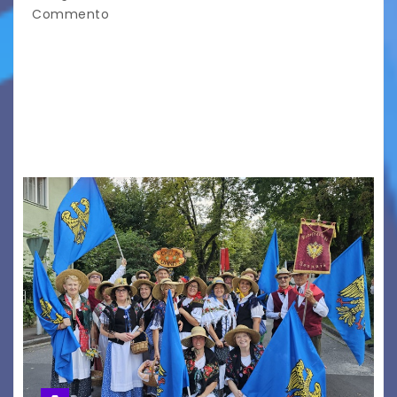
Commento
Aperta la terza e ultima call dell’anno per le
produzioni audiovisive Online gli esiti della
seconda finestra del Film Fund promosso dalla
Friuli Venezia Giulia Film Commission –
PromoTurismoFVG. Le…