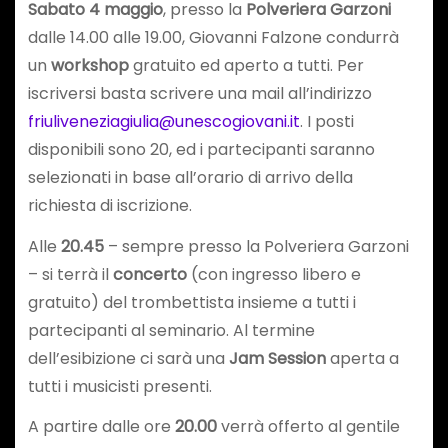
Sabato 4 maggio
, presso la
Polveriera Garzoni
dalle 14.00 alle 19.00, Giovanni Falzone condurrà
un
workshop
gratuito ed aperto a tutti. Per
iscriversi basta scrivere una mail all’indirizzo
friuliveneziagiulia@unescogiovani.it
. I posti
disponibili sono 20, ed i partecipanti saranno
selezionati in base all’orario di arrivo della
richiesta di iscrizione.
Alle
20.45
– sempre presso la Polveriera Garzoni
– si terrà il
concerto
(con ingresso libero e
gratuito) del trombettista insieme a tutti i
partecipanti al seminario. Al termine
dell’esibizione ci sarà una
Jam Session
aperta a
tutti i musicisti presenti.
A partire dalle ore
20.00
verrà offerto al gentile