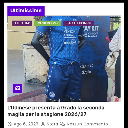
a
Ultimissime
r
ATTUALITA'
EVENTI IN F.V.G.
SPECIALE UDINESE
t
i
c
o
l
i
L’Udinese presenta a Grado la seconda
maglia per la stagione 2026/27
Ago 6, 2026
Stera
Nessun Commento