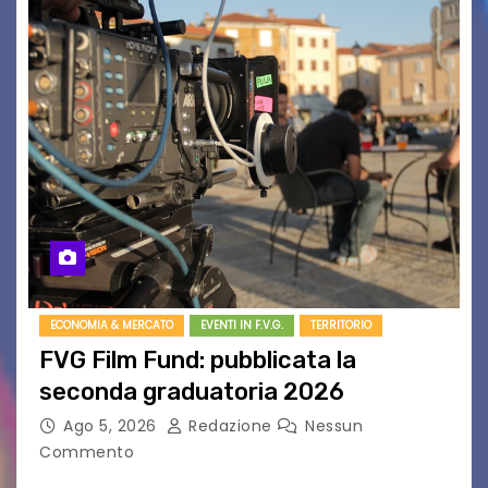
ECONOMIA & MERCATO
EVENTI IN F.V.G.
TERRITORIO
FVG Film Fund: pubblicata la
seconda graduatoria 2026
Ago 5, 2026
Redazione
Nessun
Commento
Aperta la terza e ultima call dell’anno per le