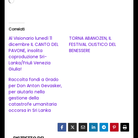
a
r
i
Correlati
c
Al Visionario lunedì 11
TORNA ABANOZEN, IL
a
dicembre IL CANTO DEL
FESTIVAL OLISTICO DEL
PAVONE, insolita
BENESSERE
m
coproduzione Sri-
e
Lanka/Friuli Venezia
n
Giulia!
t
Raccolta fondi a Grado
per Don Anton Gevasker,
o
per aiutarlo nella
i
gestione della
n
catastrofe umanitaria
occorsa in Sri Lanka
c
o
r
s