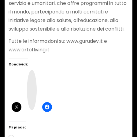
servizio e umanitari, che offre programmi in tutto
il mondo, partecipando a molti comitati e
iniziative legate alla salute, all’educazione, allo
sviluppo sostenibile e alla risoluzione dei conflitti.
Tutte le informazioni su: www.gurudev.it e
www.artofliving.it
Condividi:
I
n
s
t
a
g
r
a
m
Mi piace:
C