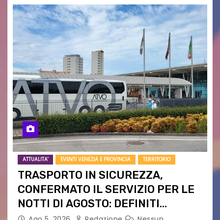
ATTUALITA'
EVENTI VENEZIA E PROVINCIA
TERRITORIO
TRASPORTO IN SICUREZZA,
CONFERMATO IL SERVIZIO PER LE
NOTTI DI AGOSTO: DEFINITI
PERCORSI, FERMATE E ORARIO
Ago 5, 2026
Redazione
Nessun