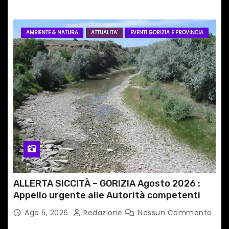
AMBIENTE & NATURA
ATTUALITA'
EVENTI GORIZIA E PROVINCIA
ALLERTA SICCITÀ – GORIZIA Agosto 2026 :
Appello urgente alle Autorità competenti
Ago 5, 2026
Redazione
Nessun Commento