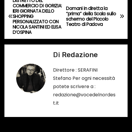
DISTRETTO DEL
N
COMMERCIO DI GORIZIA:
o
Domani in diretta la
IERI GIORNATA DELLO
a
“prima” della Scala sullo
…
SHOPPING
schermo del Piccolo
PERSONALIZZATO CON
Teatro di Padova
v
NICOLA SANTINI ED ELISA
D’OSPINA
i
g
Di
Redazione
a
Direttore : SERAFINI
z
Stefano Per ogni necessità
potete scrivere a :
i
redazione@vocedelnordes
o
t.it
n
e