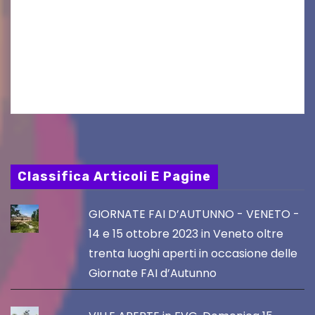
produzioni audiovisive Online gli esiti della
seconda finestra del Film Fund promosso dalla
Friuli Venezia Giulia Film Commission –
PromoTurismoFVG. Le…
Classifica Articoli E Pagine
GIORNATE FAI D’AUTUNNO - VENETO -
14 e 15 ottobre 2023 in Veneto oltre
trenta luoghi aperti in occasione delle
Giornate FAI d’Autunno