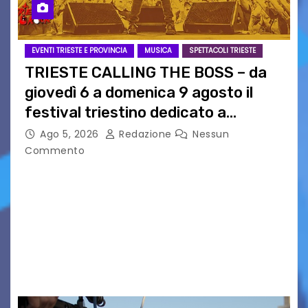
EVENTI TRIESTE E PROVINCIA
MUSICA
SPETTACOLI TRIESTE
TRIESTE CALLING THE BOSS – da
giovedì 6 a domenica 9 agosto il
festival triestino dedicato a
Springsteen
Ago 5, 2026
Redazione
Nessun
Commento
TRIESTE CALLING THE BOSS 2026
Quattordicesima Edizione Dal 6 al 9 agosto 2026
PIAZZA VERDI, SARTORIO, SAN GIUSTO,
AUSONIA… BLOOD BROTHERS, LOVESICK DUO,
BOUND FOR GLORY, RENATO TAMMI, ANTHONY
BASSO,…