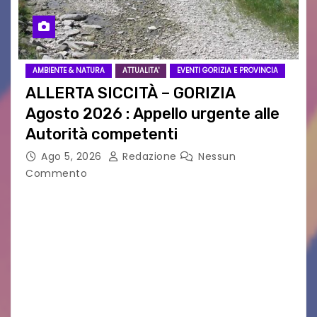
AMBIENTE & NATURA
ATTUALITA'
EVENTI GORIZIA E PROVINCIA
ALLERTA SICCITÀ – GORIZIA
Agosto 2026 : Appello urgente alle
Autorità competenti
Ago 5, 2026
Redazione
Nessun
Commento
Legambiente Gorizia APS e Legambiente
Monfalcone APS “Circolo Ignazio Zanutto”
desiderano attirare l’attenzione della
cittadinanza e delle Autorità competenti sulla
grave siccità che sta colpendo non solo le
campagne e…