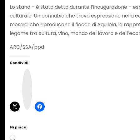
Lo stand – è stato detto durante l’inaugurazione – esp
culturale. Un connubio che trova espressione nella coll
mosaici che riproducono il fiocco di Aquileia, la rappre
legame tra cultura, vino, mondo del lavoro e dell’eco
ARC/SSA/ppd
Condividi:
I
n
s
t
a
g
r
a
m
Mi piace:
C