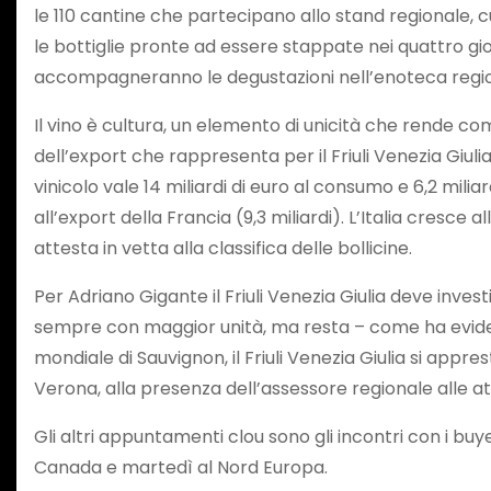
le 110 cantine che partecipano allo stand regionale, cu
le bottiglie pronte ad essere stappate nei quattro gio
accompagneranno le degustazioni nell’enoteca regio
Il vino è cultura, un elemento di unicità che rende co
dell’export che rappresenta per il Friuli Venezia Giuli
vinicolo vale 14 miliardi di euro al consumo e 6,2 milia
all’export della Francia (9,3 miliardi). L’Italia cresce 
attesta in vetta alla classifica delle bollicine.
Per Adriano Gigante il Friuli Venezia Giulia deve inv
sempre con maggior unità, ma resta – come ha evidenz
mondiale di Sauvignon, il Friuli Venezia Giulia si ap
Verona, alla presenza dell’assessore regionale alle at
Gli altri appuntamenti clou sono gli incontri con i bu
Canada e martedì al Nord Europa.