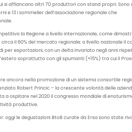
i si affiancano altri 70 produttori con stand propri. Sono 
rni e 13 i sommelier dell’associazione regionale che
nale.
mpetitiva la Regione a livello internazionale, come dimostr
a circa il 60% del mercato regionale; a livello nazionale il
rdi per esportazioni, con un delta invariato negli anni rispe
all’estero soprattutto con gli spumanti (+15%) tra cui il Pro
estire ancora nella promozione di un sistema consortile r
iato Robert Princic – la crescente volontà delle aziende
presta a ospitare nel 2020 il congresso mondiale di enotu
tività produttive.
yer: oggi le degustazioni BtoB curate da Ersa sono state ri