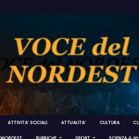
ATTIVITA’ SOCIALI
ATTUALITA’
CULTURA
CU
ONORDEST
RUBRICHE
SPORT
SCIENZA & H