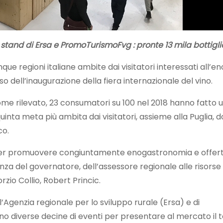
 stand di Ersa e PromoTurismoFvg : pronte 13 mila bottigl
cinque regioni italiane ambite dai visitatori interessati all’
 dell’inaugurazione della fiera internazionale del vino.
me rilevato, 23 consumatori su 100 nel 2018 hanno fatto u
 quinta meta più ambita dai visitatori, assieme alla Puglia,
co.
 per promuovere congiuntamente enogastronomia e offerta 
esenza del governatore, dell’assessore regionale alle risorse 
zio Collio, Robert Princic.
’Agenzia regionale per lo sviluppo rurale (Ersa) e di
 diverse decine di eventi per presentare al mercato il te