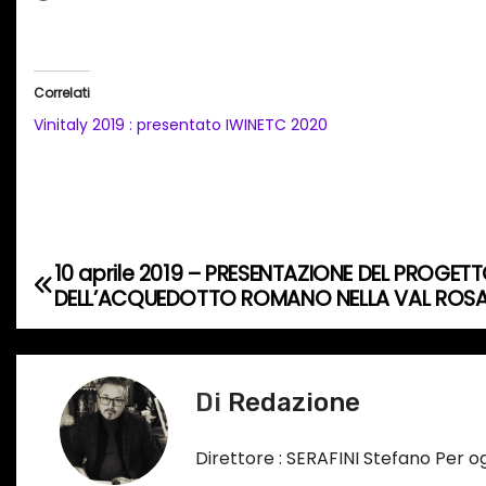
a
r
i
Correlati
c
Vinitaly 2019 : presentato IWINETC 2020
a
m
e
n
t
10 aprile 2019 – PRESENTAZIONE DEL PROGET
N
o
DELL’ACQUEDOTTO ROMANO NELLA VAL ROSA
a
i
n
v
c
Di
Redazione
i
o
r
g
Direttore : SERAFINI Stefano Per 
s