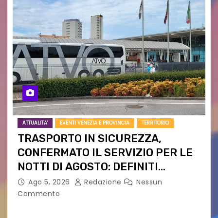
ATTUALITA'
EVENTI VENEZIA E PROVINCIA
TERRITORIO
TRASPORTO IN SICUREZZA,
CONFERMATO IL SERVIZIO PER LE
NOTTI DI AGOSTO: DEFINITI
PERCORSI, FERMATE E ORARIO
Ago 5, 2026
Redazione
Nessun
Commento
Venerdì 7 agosto la prima corsa, obiettivo