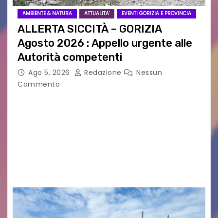
AMBIENTE & NATURA
ATTUALITA'
EVENTI GORIZIA E PROVINCIA
ALLERTA SICCITÀ – GORIZIA
Agosto 2026 : Appello urgente alle
Autorità competenti
Ago 5, 2026
Redazione
Nessun
Commento
Legambiente Gorizia APS e Legambiente
Monfalcone APS “Circolo Ignazio Zanutto”
desiderano attirare l’attenzione della
cittadinanza e delle Autorità competenti sulla
grave siccità che sta colpendo non solo le
campagne e…