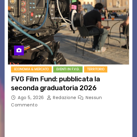
ECONOMIA & MERCATO
EVENTI IN F.V.G.
TERRITORIO
FVG Film Fund: pubblicata la
seconda graduatoria 2026
Ago 5, 2026
Redazione
Nessun
Commento
Aperta la terza e ultima call dell’anno per le
produzioni audiovisive Online gli esiti della
seconda finestra del Film Fund promosso dalla