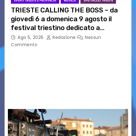
EVENTI TRIESTE E PROVINCIA
MUSICA
SPETTACOLI TRIESTE
TRIESTE CALLING THE BOSS – da
giovedì 6 a domenica 9 agosto il
festival triestino dedicato a
Springsteen
Ago 5, 2026
Redazione
Nessun
Commento
TRIESTE CALLING THE BOSS 2026
Quattordicesima Edizione Dal 6 al 9 agosto 2026
PIAZZA VERDI, SARTORIO, SAN GIUSTO,
AUSONIA… BLOOD BROTHERS, LOVESICK DUO,
BOUND FOR GLORY, RENATO TAMMI, ANTHONY
BASSO,…