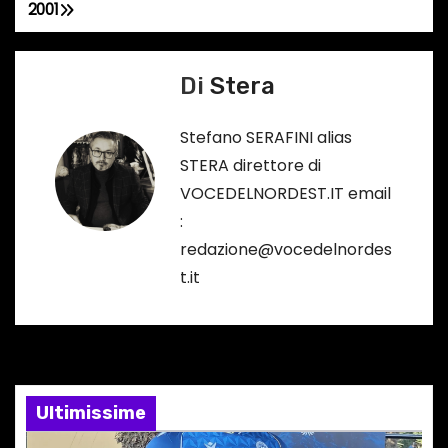
2001
N
a
Di
Stera
v
Stefano SERAFINI alias
i
STERA direttore di
g
VOCEDELNORDEST.IT email
:
a
redazione@vocedelnordes
z
t.it
i
o
n
Ultimissime
e