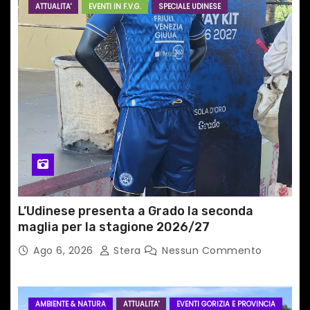
ATTUALITA'
EVENTI IN F.V.G.
SPECIALE UDINESE
a
r
t
i
c
o
l
L’Udinese presenta a Grado la seconda
i
maglia per la stagione 2026/27
Ago 6, 2026
Stera
Nessun Commento
AMBIENTE & NATURA
ATTUALITA'
EVENTI GORIZIA E PROVINCIA