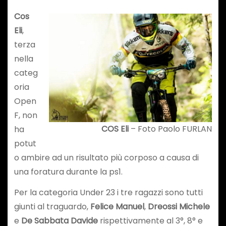
Cos
Eli
,
terza
nella
categ
oria
Open
F, non
COS Eli
– Foto Paolo FURLAN
ha
potut
o ambire ad un risultato più corposo a causa di
una foratura durante la ps1.
Per la categoria Under 23 i tre ragazzi sono tutti
giunti al traguardo,
Felice Manuel
,
Dreossi Michele
e
De Sabbata Davide
rispettivamente al 3°, 8° e