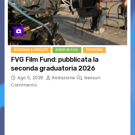
ECONOMIA & MERCATO
EVENTI IN F.V.G.
TERRITORIO
FVG Film Fund: pubblicata la
seconda graduatoria 2026
Ago 5, 2026
Redazione
Nessun
Commento
Aperta la terza e ultima call dell’anno per le
produzioni audiovisive Online gli esiti della
seconda finestra del Film Fund promosso dalla
Friuli Venezia Giulia Film Commission –
PromoTurismoFVG. Le…