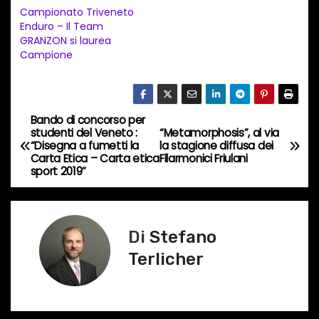
e
Campionato Triveneto
Enduro – Il Team
n
GRANZON si laurea
t
Campione
o
i
n
Bando di concorso per
N
c
studenti del Veneto :
“Metamorphosis”, al via
“Disegna a fumetti la
la stagione diffusa dei
o
a
Carta Etica – Carta etica
Filarmonici Friulani
r
sport 2019”
v
s
o
i
…
Di
Stefano
g
Terlicher
a
z