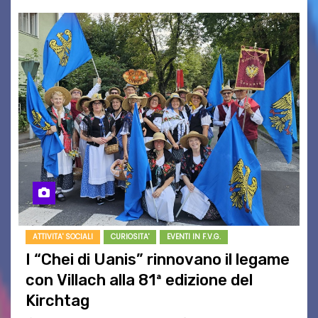
ATTIVITA' SOCIALI
CURIOSITA'
EVENTI IN F.V.G.
I “Chei di Uanis” rinnovano il legame
con Villach alla 81ª edizione del
Kirchtag