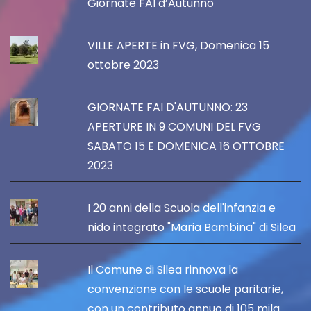
Giornate FAI d’Autunno
VILLE APERTE in FVG, Domenica 15
ottobre 2023
GIORNATE FAI D'AUTUNNO: 23
APERTURE IN 9 COMUNI DEL FVG
SABATO 15 E DOMENICA 16 OTTOBRE
2023
I 20 anni della Scuola dell'infanzia e
nido integrato "Maria Bambina" di Silea
Il Comune di Silea rinnova la
convenzione con le scuole paritarie,
con un contributo annuo di 105 mila