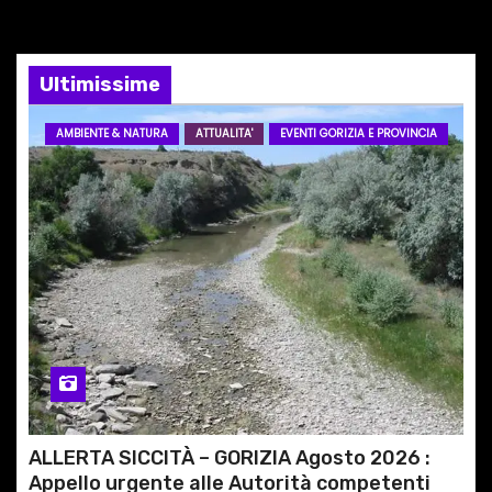
i
o
Ultimissime
n
AMBIENTE & NATURA
ATTUALITA'
EVENTI GORIZIA E PROVINCIA
e
a
r
t
i
c
o
ALLERTA SICCITÀ – GORIZIA Agosto 2026 :
l
Appello urgente alle Autorità competenti