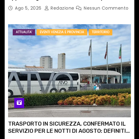
Ago 5, 2026
Redazione
Nessun Commento
i
ATTUALITA'
EVENTI VENEZIA E PROVINCIA
TERRITORIO
TRASPORTO IN SICUREZZA, CONFERMATO IL
SERVIZIO PER LE NOTTI DI AGOSTO: DEFINITI
PERCORSI, FERMATE E ORARIO