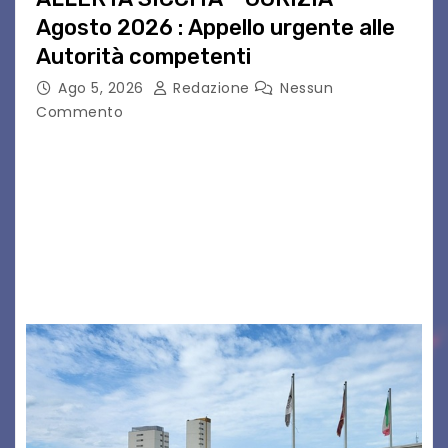
Agosto 2026 : Appello urgente alle
Autorità competenti
Ago 5, 2026
Redazione
Nessun
Commento
Legambiente Gorizia APS e Legambiente
Monfalcone APS “Circolo Ignazio Zanutto”
desiderano attirare l’attenzione della
cittadinanza e delle Autorità competenti sulla
grave siccità che sta colpendo non solo le
campagne e…