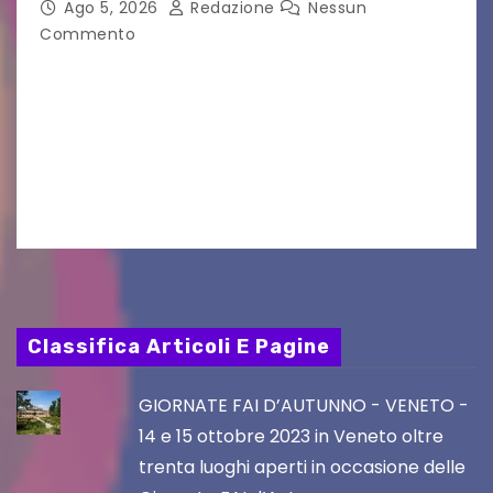
Ago 5, 2026
Redazione
Nessun
Commento
VILLACO/JANNIS – Anche quest’anno il gruppo
folkloristico “Chei di Uanis” ha rinnovato la sua
tradizione prendendo parte al Villacher
Kirchtag, la festa popolare e dei costumi
tradizionali più grande d’Austria.…
Classifica Articoli E Pagine
GIORNATE FAI D’AUTUNNO - VENETO -
14 e 15 ottobre 2023 in Veneto oltre
trenta luoghi aperti in occasione delle