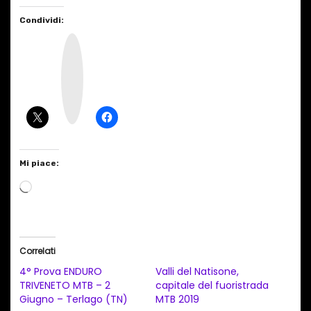
Condividi:
I
n
s
t
a
g
r
a
m
Mi piace:
C
a
r
i
Correlati
c
4° Prova ENDURO
Valli del Natisone,
a
TRIVENETO MTB – 2
capitale del fuoristrada
Giugno – Terlago (TN)
MTB 2019
m