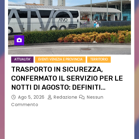
ATTUALITA'
EVENTI VENEZIA E PROVINCIA
TERRITORIO
TRASPORTO IN SICUREZZA,
CONFERMATO IL SERVIZIO PER LE
NOTTI DI AGOSTO: DEFINITI
PERCORSI, FERMATE E ORARIO
Ago 5, 2026
Redazione
Nessun
Commento
Venerdì 7 agosto la prima corsa, obiettivo
ridurre i rischi legati agli spostamenti notturni
Torna il servizio di trasporto notturno dedicato
ai collegamenti con i principali locali di