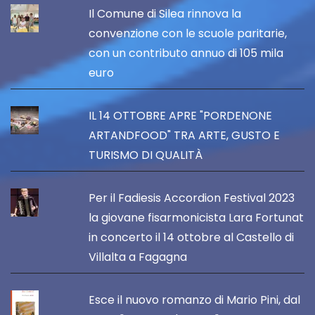
Il Comune di Silea rinnova la
convenzione con le scuole paritarie,
con un contributo annuo di 105 mila
euro
IL 14 OTTOBRE APRE "PORDENONE
ARTANDFOOD" TRA ARTE, GUSTO E
TURISMO DI QUALITÀ
Per il Fadiesis Accordion Festival 2023
la giovane fisarmonicista Lara Fortunat
in concerto il 14 ottobre al Castello di
Villalta a Fagagna
Esce il nuovo romanzo di Mario Pini, dal