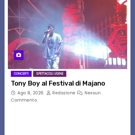
CONCERTI
SPETTACOLI UDINE
Tony Boy al Festival di Majano
Ago 8, 2026
Redazione
Nessun
Commento
Il 7 agosto 2026, il tour estivo di Tony Boy
(ragazzo del 1999 nato a Padova, il cui vero
nome è Antonio Hueber) ha fatto tappa al
Festival di Majano.…