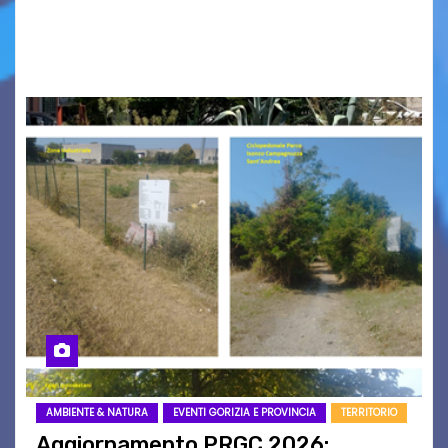
nomi scappano, scivolano fuori dalla pagina, la
carta che non basta…
AMBIENTE & NATURA
EVENTI GORIZIA E PROVINCIA
TERRITORIO
Aggiornamento PRGC 2026: