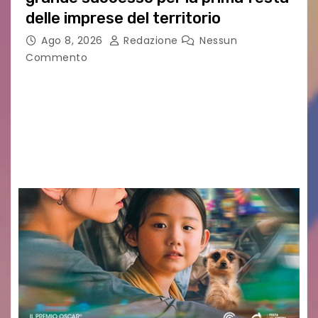
delle imprese del territorio
Ago 8, 2026
Redazione
Nessun
Commento
Sommariva: «Una serata che ha restituito il
valore di chi ogni giorno costruisce il Palmarino
con passione, ricerca e lavoro» PALMANOVA, 8
AGOSTO 2026 – È andata oltre ogni
aspettativa…