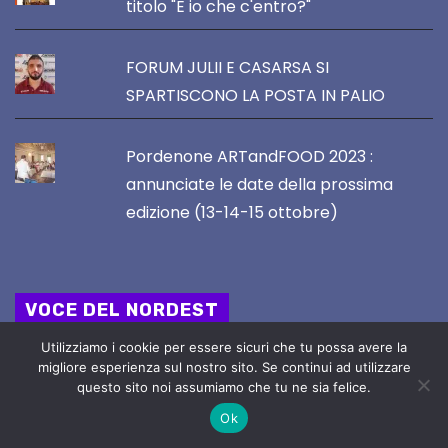
titolo "E io che c'entro?"
FORUM JULII E CASARSA SI
SPARTISCONO LA POSTA IN PALIO
Pordenone ARTandFOOD 2023 :
annunciate le date della prossima
edizione (13-14-15 ottobre)
VOCE DEL NORDEST
Utilizziamo i cookie per essere sicuri che tu possa avere la
Direttore Responsabile :
migliore esperienza sul nostro sito. Se continui ad utilizzare
questo sito noi assumiamo che tu ne sia felice.
STEFANO SERAFINI
Ok
email : redazione@vocedelnordest.it