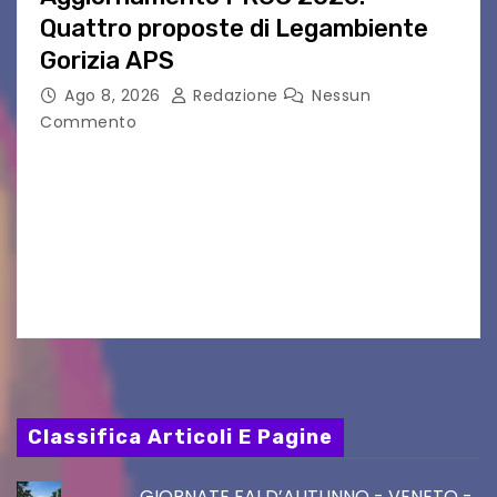
Quattro proposte di Legambiente
Gorizia APS
Ago 8, 2026
Redazione
Nessun
Commento
Il 25 luglio scadeva la possibilità di fare delle
osservazioni al PRGC di Gorizia in fase di
aggiornamento. Le 4 proposte di Legambiente
Gorizia APS In occasione dell’aggiornamento
del Piano…
Classifica Articoli E Pagine
GIORNATE FAI D’AUTUNNO - VENETO -