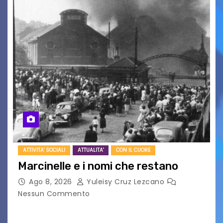
ATTIVITA' SOCIALI
ATTUALITA'
CON IL CUORE
Marcinelle e i nomi che restano
Ago 8, 2026
Yuleisy Cruz Lezcano
Nessun Commento
Tizio, Caio, Sempronio… e poi ancora un nome,
poi un altro, si forma un elenco lungo dal quale i