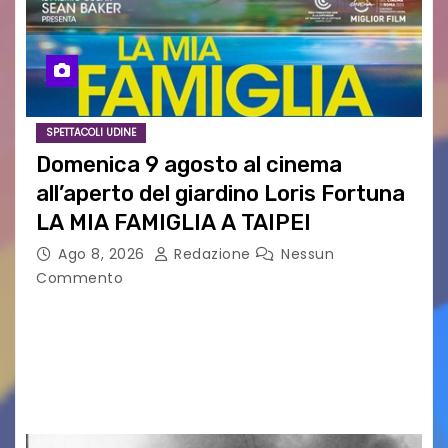
SPETTACOLI UDINE
Domenica 9 agosto al cinema
all’aperto del giardino Loris Fortuna
LA MIA FAMIGLIA A TAIPEI
Ago 8, 2026
Redazione
Nessun
Commento
LA MIA FAMIGLIA A TAIPEI Domenica 9 agosto al
cinema all’aperto delgiardino Loris Fortuna un
racconto teneroe delicato che scalda il cuore!
UDINE – Domenica 9 agosto alle 21.15 torna…