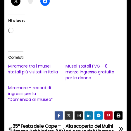
m
Mi piace:
C
a
r
i
Correlati
c
Miramare tra i musei
Musei statali FVG – 8
a
statali più visitati in Italia
marzo ingresso gratuito
per le donne
m
e
Miramare – record di
ingressi per la
n
“Domenica al museo”
t
o
i
35° Festa delle Cape –
Alla scoperta dei Mulini
N
n