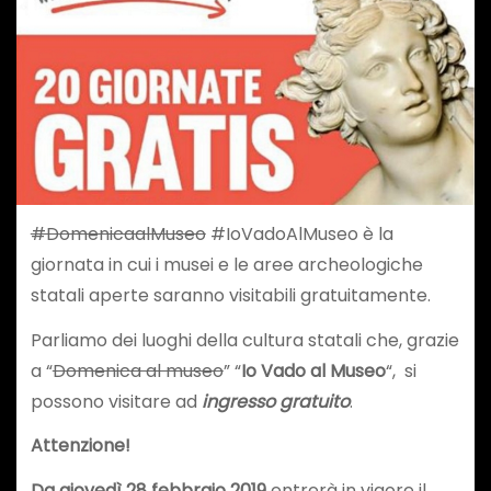
#DomenicaalMuseo
#IoVadoAlMuseo è la
giornata in cui i musei e le aree archeologiche
statali aperte saranno visitabili gratuitamente.
Parliamo dei luoghi della cultura statali che, grazie
a “
Domenica al museo
” “
Io Vado al Museo
“, si
possono visitare ad
ingresso gratuito
.
Attenzione!
Da giovedì 28 febbraio 2019
entrerà in vigore il