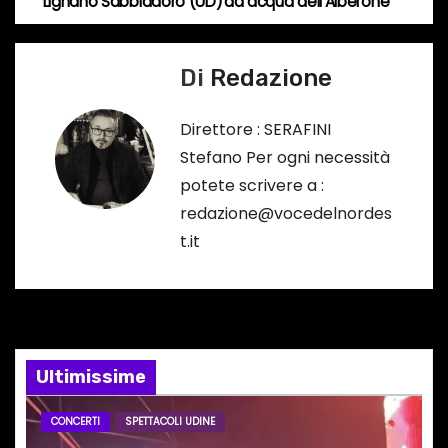
Lignano Sabbiadoro (UD)
ad acqua dell’Alberone
c
a
o
v
r
Di
Redazione
s
i
Direttore : SERAFINI
o
g
Stefano Per ogni necessità
…
potete scrivere a :
a
redazione@vocedelnordes
z
t.it
i
o
n
Ultimissime
e
CONCERTI
SPETTACOLI UDINE