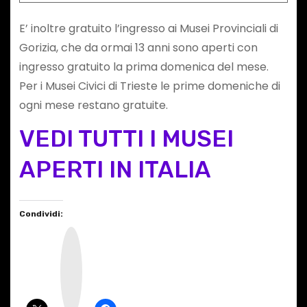
E’ inoltre gratuito l’ingresso ai Musei Provinciali di
Gorizia, che da ormai 13 anni sono aperti con
ingresso gratuito la prima domenica del mese.
Per i Musei Civici di Trieste le prime domeniche di
ogni mese restano gratuite.
VEDI TUTTI I MUSEI
APERTI IN ITALIA
Condividi:
I
n
s
t
a
g
r
a