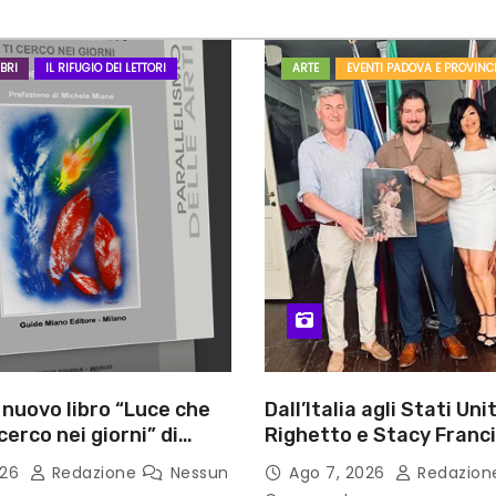
BRI
IL RIFUGIO DEI LETTORI
ARTE
EVENTI PADOVA E PROVINC
l nuovo libro “Luce che
Dall’Italia agli Stati Unit
cerco nei giorni” di
Righetto e Stacy Franc
gozzino, medico
uniscono arte, musica 
026
Redazione
Nessun
Ago 7, 2026
Redazio
i Capua
tecnologia in un nuovo