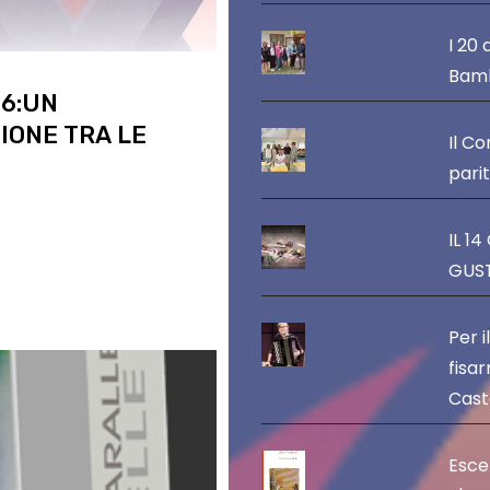
I 20 
Bamb
26:UN
IONE TRA LE
Il C
pari
raguardo leggendario: la
IL 1
ca che torna a far
GUST
Per i
fisar
Caste
Esce 