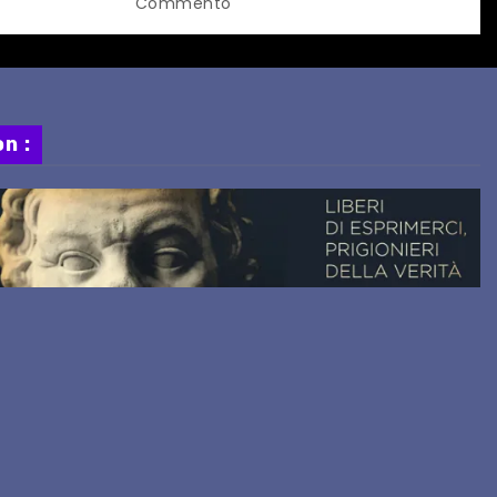
Commento
n :