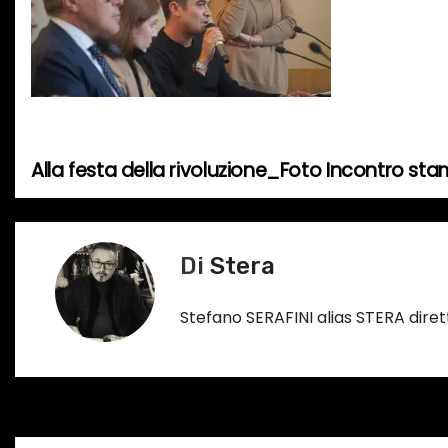
Alla festa della rivoluzione_Foto Incontro st
N
a
v
Di
Stera
i
Stefano SERAFINI alias STERA dir
g
a
z