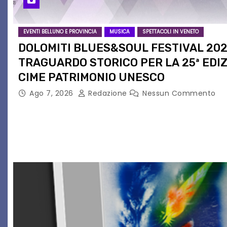
EVENTI BELLUNO E PROVINCIA
MUSICA
SPETTACOLI IN VENETO
DOLOMITI BLUES&SOUL FESTIVAL 20
TRAGUARDO STORICO PER LA 25ª EDIZ
CIME PATRIMONIO UNESCO
Ago 7, 2026
Redazione
Nessun Commento
Il Dolomiti Blues&Soul Festival celebra nel 2026 un t
sua 25ª edizione. Un quarto di secolo di grande musi
vibrare il cuore delle Dolomiti…