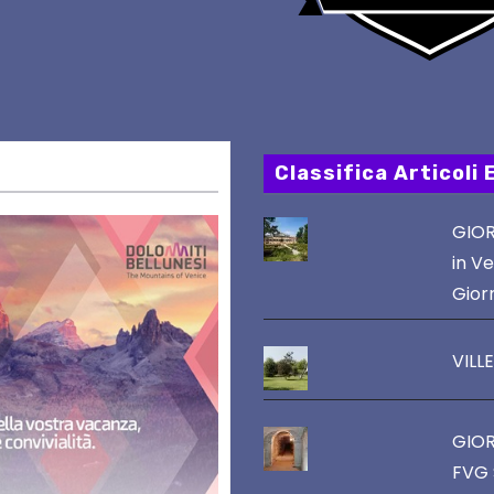
Classifica Articoli 
GIOR
in Ve
Gior
VILL
GIOR
FVG 