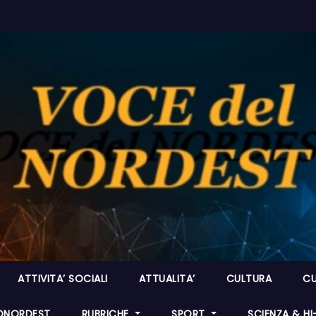
ATTIVITA’ SOCIALI
ATTUALITA’
CULTURA
CU
ONORDEST
RUBRICHE
SPORT
SCIENZA & H