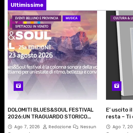
i
Ultimissime
o
EVENTI BELLUNO E PROVINCIA
MUSICA
CULTURA & LI
SPETTACOLI IN VENETO
n
e
a
r
t
i
c
DOLOMITI BLUES&SOUL FESTIVAL
E’ uscito i
2026:UN TRAGUARDO STORICO
resta – Ti 
o
PER LA 25ª EDIZIONE TRA LE CIME
Angela Ra
Ago 7, 2026
Redazione
Nessun
Ago 7, 2
l
PATRIMONIO UNESCO
primario d