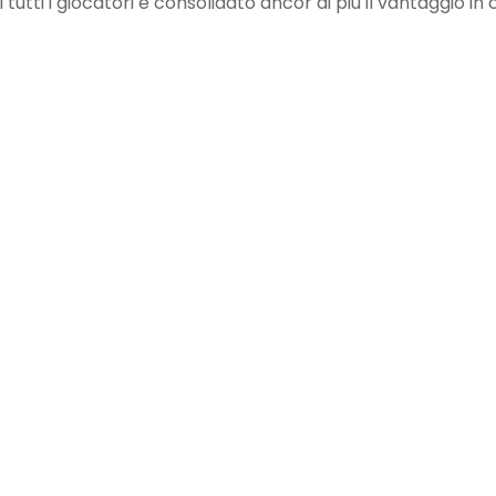
tti i giocatori e consolidato ancor di più il vantaggio in 