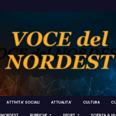
ATTIVITA’ SOCIALI
ATTUALITA’
CULTURA
CU
ONORDEST
RUBRICHE
SPORT
SCIENZA & H