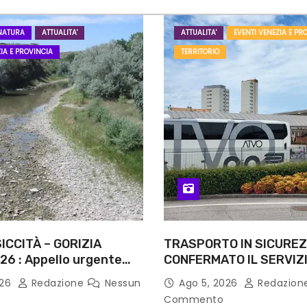
NATURA
ATTUALITA'
ATTUALITA'
EVENTI VENEZIA E PR
IA E PROVINCIA
TERRITORIO
ICCITÀ – GORIZIA
TRASPORTO IN SICUREZ
26 : Appello urgente
CONFERMATO IL SERVIZI
rità competenti
NOTTI DI AGOSTO: DEFIN
026
Redazione
Nessun
Ago 5, 2026
Redazion
PERCORSI, FERMATE E 
Commento