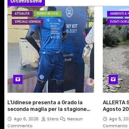
i
Ultimissime
o
ATTUALITA'
EVENTI IN F.V.G.
AMBIENTE & 
SPECIALE UDINESE
EVENTI GORIZ
n
e
a
r
t
i
c
L’Udinese presenta a Grado la
ALLERTA S
seconda maglia per la stagione
Agosto 20
o
2026/27
alle Auto
Ago 6, 2026
Stera
Nessun
Ago 5, 2
l
Commento
Commento