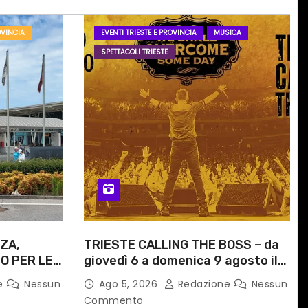
OVINCIA
EVENTI TRIESTE E PROVINCIA
MUSICA
SPETTACOLI TRIESTE
ZA,
TRIESTE CALLING THE BOSS – da
O PER LE
giovedì 6 a domenica 9 agosto il
ITI
festival triestino dedicato a
e
Nessun
Ago 5, 2026
Redazione
Nessun
ORARIO
Springsteen
Commento