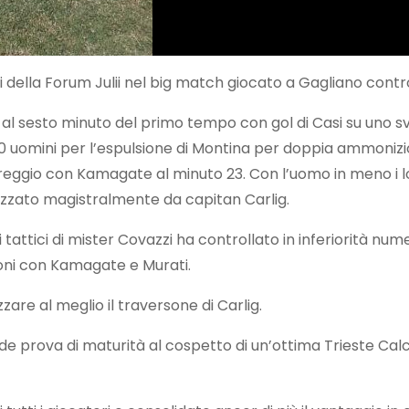
li della Forum Julii nel big match giocato a Gagliano contro i
l sesto minuto del primo tempo con gol di Casi su uno sva
uomini per l’espulsione di Montina per doppia ammonizione.
ggio con Kamagate al minuto 23. Con l’uomo in meno i loc
izzato magistralmente da capitan Carlig.
attici di mister Covazzi ha controllato in inferiorità numeri
ioni con Kamagate e Murati.
zare al meglio il traversone di Carlig.
de prova di maturità al cospetto di un’ottima Trieste Calc