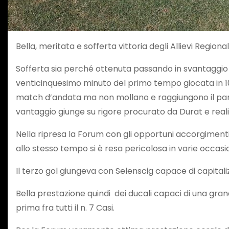
Bella, meritata e sofferta vittoria degli Allievi Regiona
Sofferta sia perché ottenuta passando in svantaggio a
venticinquesimo minuto del primo tempo giocata in 10 
match d’andata ma non mollano e raggiungono il pare
vantaggio giunge su rigore procurato da Durat e real
Nella ripresa la Forum con gli opportuni accorgimenti t
allo stesso tempo si è resa pericolosa in varie occas
Il terzo gol giungeva con Selenscig capace di capitaliz
Bella prestazione quindi dei ducali capaci di una gran
prima fra tutti il n. 7 Casi.