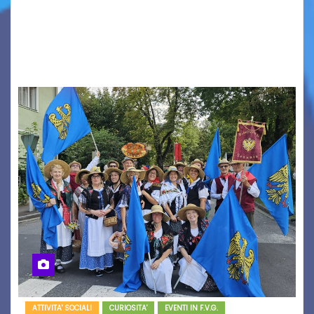
seconda finestra del Film Fund promosso dalla
Friuli Venezia Giulia Film Commission –
PromoTurismoFVG. Le…
ATTIVITA' SOCIALI
CURIOSITA'
EVENTI IN F.V.G.