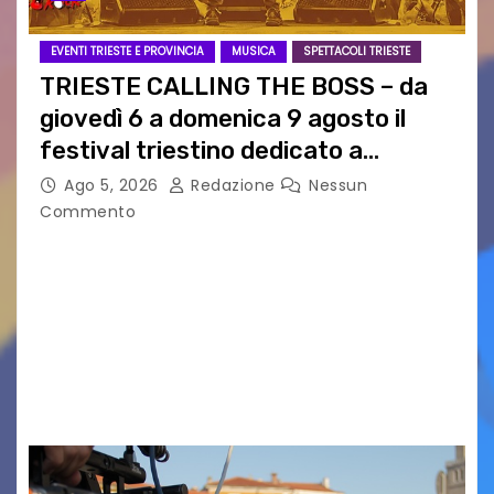
EVENTI TRIESTE E PROVINCIA
MUSICA
SPETTACOLI TRIESTE
TRIESTE CALLING THE BOSS – da
giovedì 6 a domenica 9 agosto il
festival triestino dedicato a
Springsteen
Ago 5, 2026
Redazione
Nessun
Commento
TRIESTE CALLING THE BOSS 2026
Quattordicesima Edizione Dal 6 al 9 agosto 2026
PIAZZA VERDI, SARTORIO, SAN GIUSTO,
AUSONIA… BLOOD BROTHERS, LOVESICK DUO,
BOUND FOR GLORY, RENATO TAMMI, ANTHONY
BASSO,…