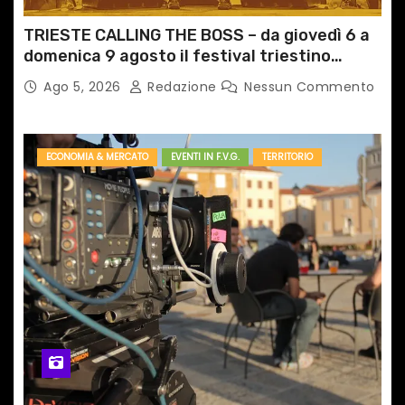
TRIESTE CALLING THE BOSS – da giovedì 6 a
domenica 9 agosto il festival triestino
dedicato a Springsteen
Ago 5, 2026
Redazione
Nessun Commento
ECONOMIA & MERCATO
EVENTI IN F.V.G.
TERRITORIO