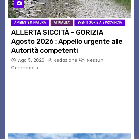
AMBIENTE & NATURA
ATTUALITA'
EVENTI GORIZIA E PROVINCIA
ALLERTA SICCITÀ – GORIZIA
Agosto 2026 : Appello urgente alle
Autorità competenti
Ago 5, 2026
Redazione
Nessun
Commento
Legambiente Gorizia APS e Legambiente
Monfalcone APS “Circolo Ignazio Zanutto”
desiderano attirare l’attenzione della
cittadinanza e delle Autorità competenti sulla
grave siccità che sta colpendo non solo le
campagne e…