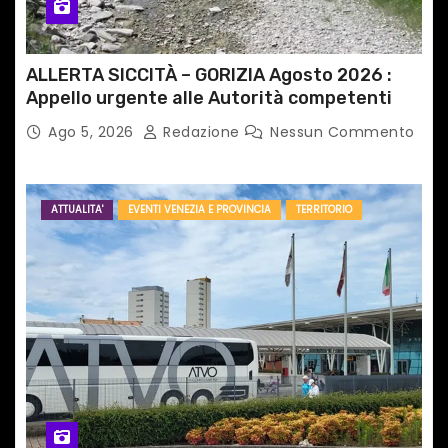
i
c
ALLERTA SICCITÀ – GORIZIA Agosto 2026 :
Appello urgente alle Autorità competenti
o
Ago 5, 2026
Redazione
Nessun Commento
l
i
ATTUALITA'
EVENTI VENEZIA E PROVINCIA
TERRITORIO