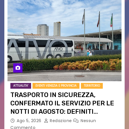
ATTUALITA'
EVENTI VENEZIA E PROVINCIA
TERRITORIO
TRASPORTO IN SICUREZZA,
CONFERMATO IL SERVIZIO PER LE
NOTTI DI AGOSTO: DEFINITI
PERCORSI, FERMATE E ORARIO
Ago 5, 2026
Redazione
Nessun
Commento