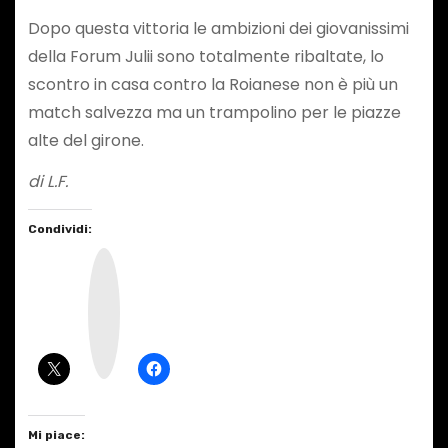
Dopo questa vittoria le ambizioni dei giovanissimi
della Forum Julii sono totalmente ribaltate, lo
scontro in casa contro la Roianese non è più un
match salvezza ma un trampolino per le piazze
alte del girone.
di L.F.
Condividi:
I
n
s
t
a
g
r
a
m
Mi piace: