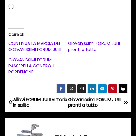
C
a
r
i
Correlati
c
CONTINUA LA MARCIA DEI
Giovanissimi FORUM JULII
a
GIOVANISSIMI FORUM JULII
pronti a tutto
m
GIOVANISSIMI FORUM
e
PASSERELLA CONTRO IL
PORDENONE
n
t
o
i
Allievi FORUM JULII vittoria
Giovanissimi FORUM JULII
N
in salita
pronti a tutto
n
a
c
o
v
r