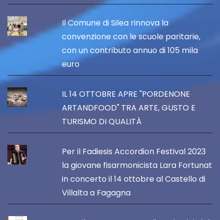
Il Comune di Silea rinnova la
convenzione con le scuole paritarie,
con un contributo annuo di 105 mila
euro
IL 14 OTTOBRE APRE "PORDENONE
ARTANDFOOD" TRA ARTE, GUSTO E
TURISMO DI QUALITÀ
Per il Fadiesis Accordion Festival 2023
la giovane fisarmonicista Lara Fortunat
in concerto il 14 ottobre al Castello di
Villalta a Fagagna