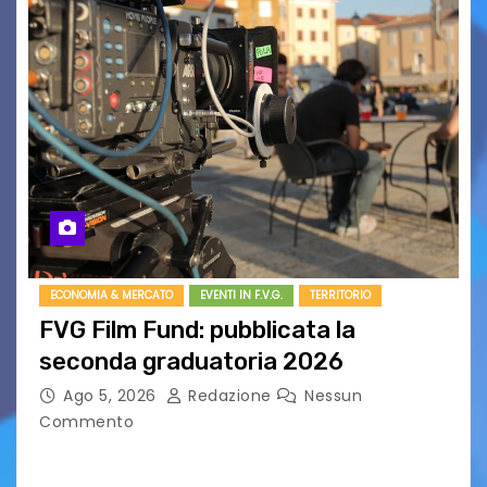
ECONOMIA & MERCATO
EVENTI IN F.V.G.
TERRITORIO
FVG Film Fund: pubblicata la
seconda graduatoria 2026
Ago 5, 2026
Redazione
Nessun
Commento
Aperta la terza e ultima call dell’anno per le
produzioni audiovisive Online gli esiti della