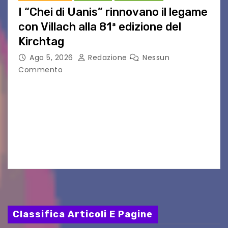
I “Chei di Uanis” rinnovano il legame
con Villach alla 81ª edizione del
Kirchtag
Ago 5, 2026
Redazione
Nessun
Commento
VILLACO/JANNIS – Anche quest’anno il gruppo
folkloristico “Chei di Uanis” ha rinnovato la sua
tradizione prendendo parte al Villacher
Kirchtag, la festa popolare e dei costumi
tradizionali più grande d’Austria.…
Classifica Articoli E Pagine