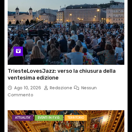
TriesteLovesJazz: verso la chiusura della
ventesima edizione
Ago 10, 2026
Redazione
Nessun
Commento
ATTUALITA'
EVENTI IN F.V.G.
TERRITORIO