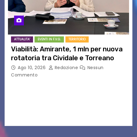
ATTUALITA'
EVENTI IN F.V.G.
TERRITORIO
Viabilità: Amirante, 1 mln per nuova
rotatoria tra Cividale e Torreano
Ago 10, 2026
Redazione
Nessun
Commento
Approvato il progetto esecutivo per la messa in
sicurezza della SR 356 e della SP 13 Udine, 10 ago
– “Con questo intervento proseguiamo il lavoro
di ammodernamento della rete…