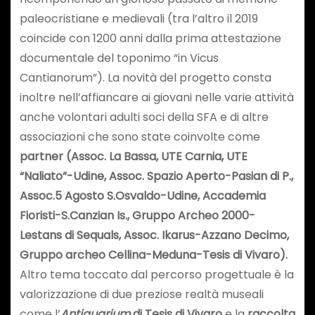
paleocristiane e medievali (tra l’altro il 2019
coincide con 1200 anni dalla prima attestazione
documentale del toponimo “in Vicus
Cantianorum”). La novità del progetto consta
inoltre nell’affiancare ai giovani nelle varie attività
anche volontari adulti soci della SFA e di altre
associazioni che sono state coinvolte come
partner (Assoc. La Bassa, UTE Carnia, UTE
“Naliato”-Udine, Assoc. Spazio Aperto-Pasian di P.,
Assoc.5 Agosto S.Osvaldo-Udine, Accademia
Fioristi-S.Canzian Is., Gruppo Archeo 2000-
Lestans di Sequals, Assoc. Ikarus-Azzano Decimo,
Gruppo archeo Cellina-Meduna-Tesis di Vivaro).
Altro tema toccato dal percorso progettuale è la
valorizzazione di due preziose realtà museali
come l’
Antiquarium
di Tesis di Vivaro
e la
raccolta