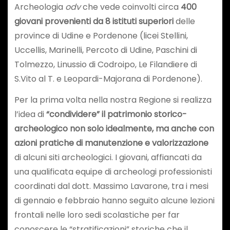
Archeologia
odv
che vede coinvolti circa
400
giovani provenienti da 8 istituti superiori
delle
province di Udine e Pordenone (licei Stellini,
Uccellis, Marinelli, Percoto di Udine, Paschini di
Tolmezzo, Linussio di Codroipo, Le Filandiere di
S.Vito al T. e Leopardi-Majorana di Pordenone).
Per la prima volta nella nostra Regione si realizza
l’idea di
“condividere” il patrimonio storico-
archeologico non solo idealmente, ma anche con
azioni pratiche di manutenzione e valorizzazione
di alcuni siti archeologici. I giovani, affiancati da
una qualificata equipe di archeologi professionisti
coordinati dal dott. Massimo Lavarone, tra i mesi
di gennaio e febbraio hanno seguito alcune lezioni
frontali nelle loro sedi scolastiche per far
conoscere le “stratificazioni” storiche che il