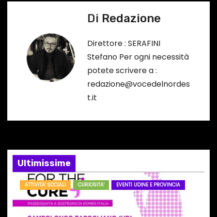
…
i
Di
Redazione
g
Direttore : SERAFINI
a
Stefano Per ogni necessità
potete scrivere a :
z
redazione@vocedelnordes
i
t.it
o
n
e
Ultimissime
a
ATTIVITA' SOCIALI
CURIOSITA'
EVENTI UDINE E PROVINCIA
r
t