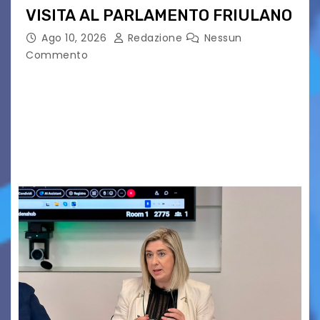
VISITA AL PARLAMENTO FRIULANO
Ago 10, 2026
Redazione
Nessun
Commento
Un omaggio alle tradizioni di uno dei più antichi e
potenti Parlamenti del Vecchio Continente in
vista degli otto secoli della sua più remota
testimonianza. Dure critiche fogolariste alla
gestione…