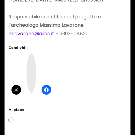
Responsabile scientifico del progetto è
l’
archeologo Massimo Lavarone
–
mlavarone@alice.it
– 3393604820.
Condividi:
I
n
s
t
a
g
r
a
m
Mi piace:
C
a