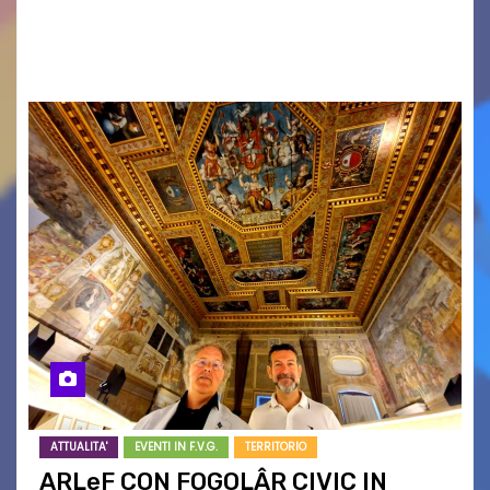
“TriesteEstate” e organizzato dalla Casa della
Musica/Scuola di Musica55. Ha attratto un…
ATTUALITA'
EVENTI IN F.V.G.
TERRITORIO
ARLeF CON FOGOLÂR CIVIC IN