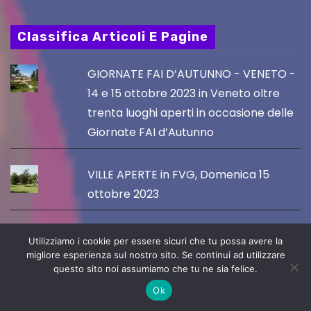
Classifica Articoli E Pagine
GIORNATE FAI D’AUTUNNO - VENETO -
14 e 15 ottobre 2023 in Veneto oltre
trenta luoghi aperti in occasione delle
Giornate FAI d’Autunno
VILLE APERTE in FVG, Domenica 15
ottobre 2023
GIORNATE FAI D'AUTUNNO: 23
Utilizziamo i cookie per essere sicuri che tu possa avere la
APERTURE IN 9 COMUNI DEL FVG
migliore esperienza sul nostro sito. Se continui ad utilizzare
questo sito noi assumiamo che tu ne sia felice.
SABATO 15 E DOMENICA 16 OTTOBRE
Ok
2023