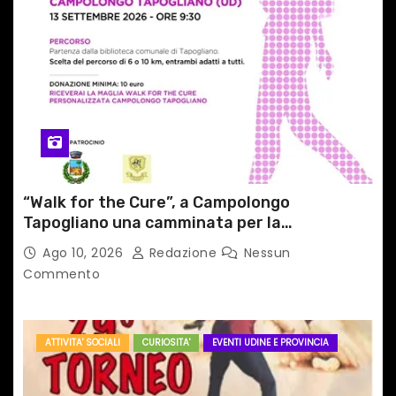
i
c
o
l
i
“Walk for the Cure”, a Campolongo
Tapogliano una camminata per la
prevenzione dei tumori del seno
Ago 10, 2026
Redazione
Nessun
Commento
ATTIVITA' SOCIALI
CURIOSITA'
EVENTI UDINE E PROVINCIA