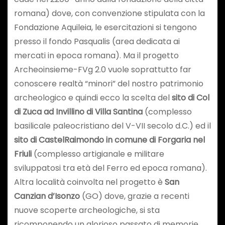
romana) dove, con convenzione stipulata con la
Fondazione Aquileia, le esercitazioni si tengono
presso il fondo Pasqualis (area dedicata ai
mercati in epoca romana). Ma il progetto
Archeoinsieme-FVg 2.0 vuole soprattutto far
conoscere realtà “minori” del nostro patrimonio
archeologico e quindi ecco la scelta del
sito di Col
di Zuca ad Invillino di Villa Santina
(complesso
basilicale paleocristiano del V-VII secolo d.C.) ed il
sito di CastelRaimondo in comune di Forgaria nel
Friuli
(complesso artigianale e militare
sviluppatosi tra età del Ferro ed epoca romana).
Altra località coinvolta nel progetto è
San
Canzian d’Isonzo
(GO) dove, grazie a recenti
nuove scoperte archeologiche, si sta
ricomponendo un glorioso passato di memorie