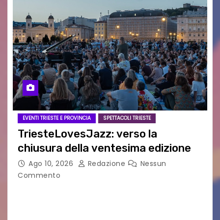
EVENTI TRIESTE E PROVINCIA
SPETTACOLI TRIESTE
TriesteLovesJazz: verso la
chiusura della ventesima edizione
Ago 10, 2026
Redazione
Nessun
Commento
Si avvia al termine la ventesima edizione del
Festival Internazionale TriesteLovesJazz,
promosso dal Comune di Trieste nell’ambito di