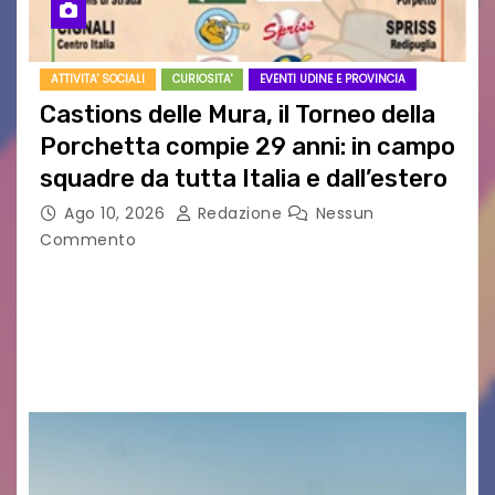
ATTIVITA' SOCIALI
CURIOSITA'
EVENTI UDINE E PROVINCIA
Castions delle Mura, il Torneo della
Porchetta compie 29 anni: in campo
squadre da tutta Italia e dall’estero
Ago 10, 2026
Redazione
Nessun
Commento
CASTIONS DELLE MURA – Il fermento è alle stelle
a Castions delle Mura, pronto ad accendersi
per la 29ª edizione del Torneo della Porchetta,
in programma il 22 e 23…