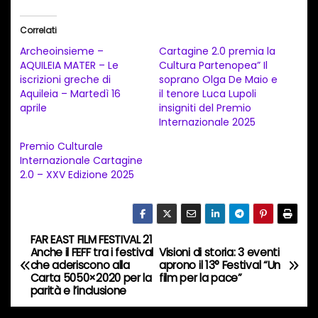
r
i
Correlati
c
Archeoinsieme –
Cartagine 2.0 premia la
a
AQUILEIA MATER – Le
Cultura Partenopea” Il
iscrizioni greche di
soprano Olga De Maio e
m
Aquileia – Martedì 16
il tenore Luca Lupoli
e
aprile
insigniti del Premio
n
Internazionale 2025
t
Premio Culturale
Internazionale Cartagine
o
2.0 – XXV Edizione 2025
i
n
c
FAR EAST FILM FESTIVAL 21
o
N
Anche il FEFF tra i festival
Visioni di storia: 3 eventi
r
che aderiscono alla
aprono il 13° Festival “Un
a
Carta 5050×2020 per la
film per la pace”
s
parità e l’inclusione
o
v