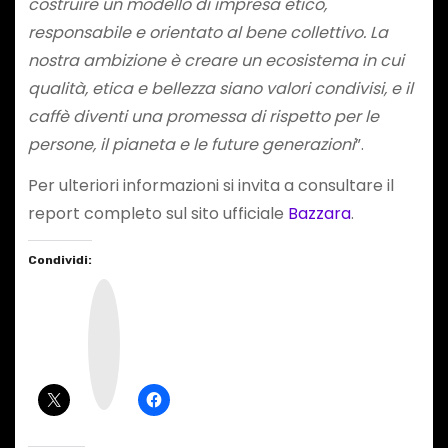
costruire un modello di impresa etico,
responsabile e orientato al bene collettivo. La
nostra ambizione è creare un ecosistema in cui
qualità, etica e bellezza siano valori condivisi, e il
caffè diventi una promessa di rispetto per le
persone, il pianeta e le future generazioni
”.
Per ulteriori informazioni si invita a consultare il
report completo sul sito ufficiale
Bazzara
.
Condividi:
I
n
s
t
a
g
r
a
m