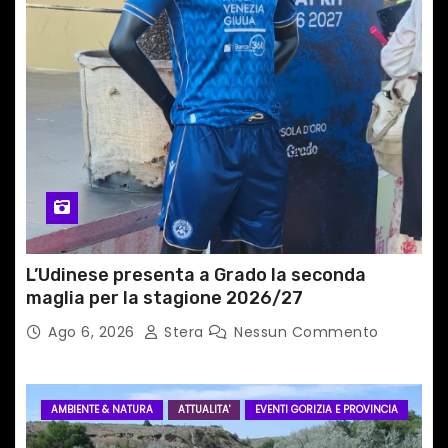
r
t
i
c
o
l
L’Udinese presenta a Grado la seconda
i
maglia per la stagione 2026/27
Ago 6, 2026
Stera
Nessun Commento
AMBIENTE & NATURA
ATTUALITA'
EVENTI GORIZIA E PROVINCIA