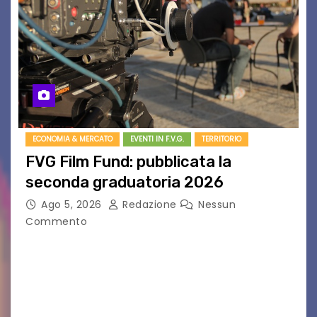
ECONOMIA & MERCATO
EVENTI IN F.V.G.
TERRITORIO
FVG Film Fund: pubblicata la
seconda graduatoria 2026
Ago 5, 2026
Redazione
Nessun
Commento
Aperta la terza e ultima call dell’anno per le
produzioni audiovisive Online gli esiti della
seconda finestra del Film Fund promosso dalla
Friuli Venezia Giulia Film Commission –