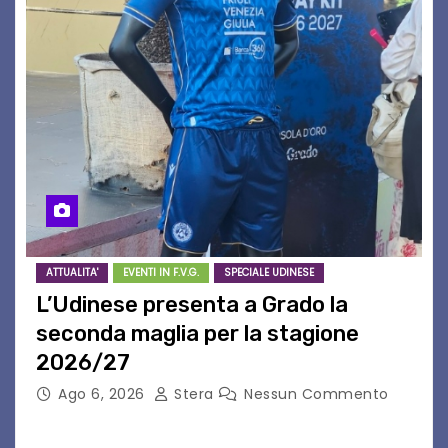
ATTUALITA'
EVENTI IN F.V.G.
SPECIALE UDINESE
L’Udinese presenta a Grado la
seconda maglia per la stagione
2026/27
Ago 6, 2026
Stera
Nessun Commento
GRADO – È stata la splendida cornice di Grado
a ospitare la presentazione della nuova