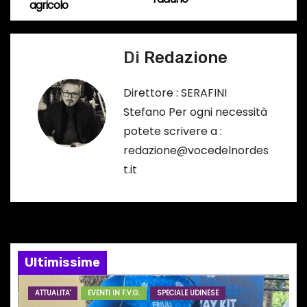
agricolo
a
r
s
v
o
Di
Redazione
i
…
Direttore : SERAFINI
g
Stefano Per ogni necessità
a
potete scrivere a :
redazione@vocedelnordes
z
t.it
i
o
n
Ultimissime
e
ATTUALITA'
EVENTI IN F.V.G.
SPECIALE UDINESE
a