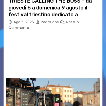
TRIESTE CALLING THE BOSS – da
giovedì 6 a domenica 9 agosto il
festival triestino dedicato a
Springsteen
Ago 5, 2026
Redazione
Nessun
Commento
TRIESTE CALLING THE BOSS 2026
Quattordicesima Edizione Dal 6 al 9 agosto 2026
PIAZZA VERDI, SARTORIO, SAN GIUSTO,
AUSONIA… BLOOD BROTHERS, LOVESICK DUO,
BOUND FOR GLORY, RENATO TAMMI, ANTHONY
BASSO,…