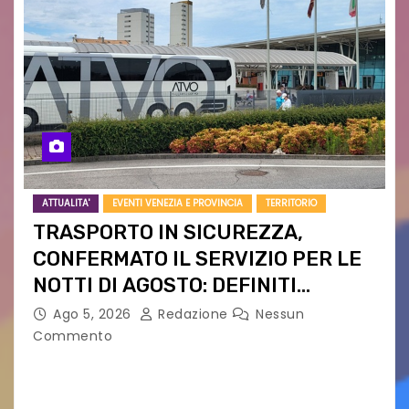
ATTUALITA'
EVENTI VENEZIA E PROVINCIA
TERRITORIO
TRASPORTO IN SICUREZZA,
CONFERMATO IL SERVIZIO PER LE
NOTTI DI AGOSTO: DEFINITI
PERCORSI, FERMATE E ORARIO
Ago 5, 2026
Redazione
Nessun
Commento
Venerdì 7 agosto la prima corsa, obiettivo
ridurre i rischi legati agli spostamenti notturni