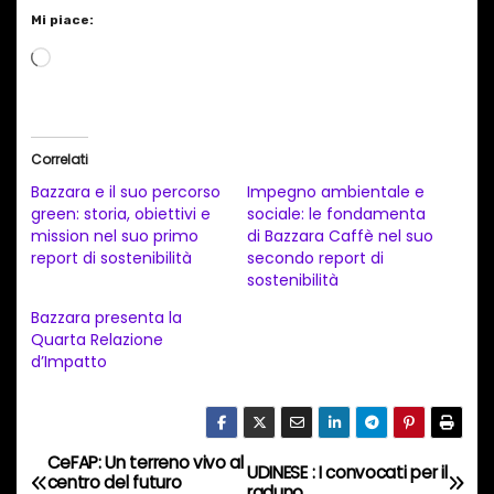
Mi piace:
C
a
r
i
Correlati
c
Bazzara e il suo percorso
Impegno ambientale e
a
green: storia, obiettivi e
sociale: le fondamenta
mission nel suo primo
di Bazzara Caffè nel suo
m
report di sostenibilità
secondo report di
e
sostenibilità
n
Bazzara presenta la
t
Quarta Relazione
d’Impatto
o
i
n
c
CeFAP: Un terreno vivo al
N
UDINESE : I convocati per il
centro del futuro
o
raduno