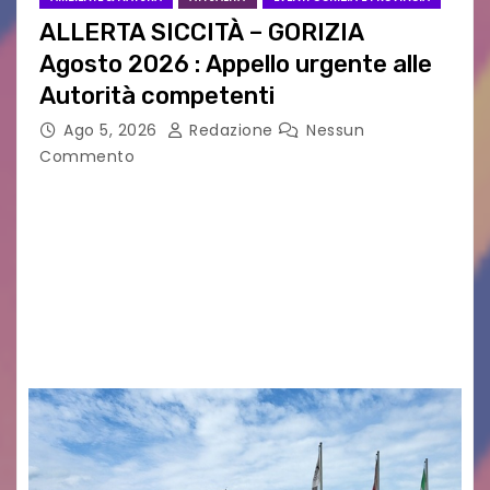
ALLERTA SICCITÀ – GORIZIA
Agosto 2026 : Appello urgente alle
Autorità competenti
Ago 5, 2026
Redazione
Nessun
Commento
Legambiente Gorizia APS e Legambiente
Monfalcone APS “Circolo Ignazio Zanutto”
desiderano attirare l’attenzione della
cittadinanza e delle Autorità competenti sulla
grave siccità che sta colpendo non solo le
campagne e…