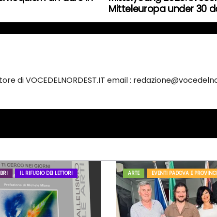
Mitteleuropa under 30 dal
ettore di VOCEDELNORDEST.IT email : redazione@vocedelno
BRI
IL RIFUGIO DEI LETTORI
ARTE
EVENTI PADOVA E PROVINC