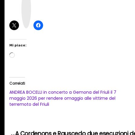
s
t
a
g
r
a
m
Mi piace:
C
a
r
i
Correlati
c
ANDREA BOCELLI in concerto a Gemona del Friuli il 7
a
maggio 2026 per rendere omaggio alle vittime del
terremoto del Friuli
m
e
n
t
A Cordenons e Rauscedo due esecuzioni del