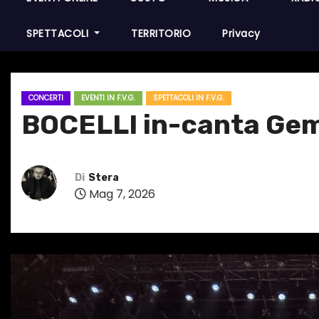
SPETTACOLI
TERRITORIO
Privacy
CONCERTI
EVENTI IN F.V.G.
SPETTACOLI IN F.V.G.
BOCELLI in-canta Gemo
Di
Stera
Mag 7, 2026