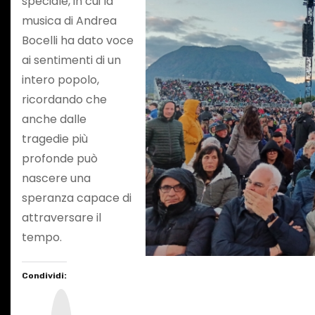
speciale, in cui la
musica di Andrea
Bocelli ha dato voce
ai sentimenti di un
intero popolo,
ricordando che
anche dalle
tragedie più
profonde può
nascere una
speranza capace di
attraversare il
tempo.
Condividi:
I
n