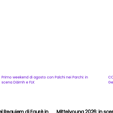
Primo weekend di agosto con Palchi nei Parchi: in
CO
scena Dàimh e FLK
Ge
 Requiem di Faurè in
Mittelyoung 2026: in sce