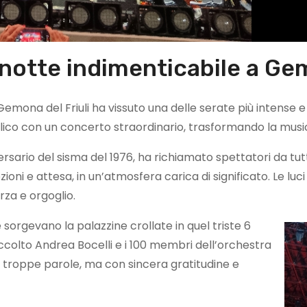
notte indimenticabile a G
Gemona del Friuli ha vissuto una delle serate più intense e 
blico con un concerto straordinario, trasformando la mus
rio del sisma del 1976, ha richiamato spettatori da tutto i
emozioni e attesa, in un’atmosfera carica di significato. Le
za e orgoglio.
sorgevano la palazzine crollate in quel triste 6
accolto Andrea Bocelli e i 100 membri dell’orchestra
 troppe parole, ma con sincera gratitudine e