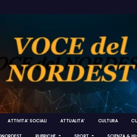
ATTIVITA’ SOCIALI
ATTUALITA’
CULTURA
CU
ONORDEST
RUBRICHE
SPORT
SCIENZA & H