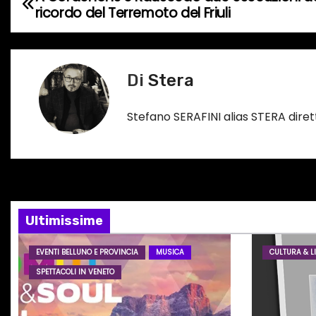
N
o
ricordo del Terremoto del Friuli
a
i
n
v
c
Di
Stera
i
o
r
g
Stefano SERAFINI alias STERA dir
s
a
o
…
z
i
Ultimissime
o
EVENTI BELLUNO E PROVINCIA
MUSICA
CULTURA & LI
n
SPETTACOLI IN VENETO
e