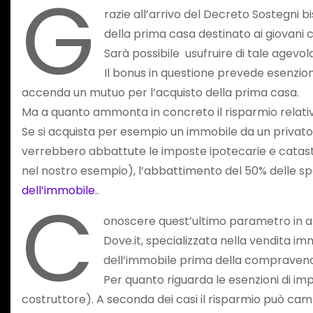
G
razie all’arrivo del Decreto Sostegni bi
della prima casa destinato ai giovani 
Sarà possibile usufruire di tale agevola
Il bonus in questione prevede esenzion
accenda un mutuo per l’acquisto della prima casa.
Ma a quanto ammonta in concreto il risparmio relati
Se si acquista per esempio un immobile da un privato de
verrebbero abbattute le imposte ipotecarie e catastali
nel nostro esempio), l’abbattimento del 50% delle spes
C
dell’immobile
..
onoscere quest’ultimo parametro in ant
Dove.it, specializzata nella vendita im
dell’immobile prima della compravend
Per quanto riguarda le esenzioni di imp
costruttore). A seconda dei casi il risparmio può cam