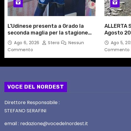
i
c
L’Udinese presenta a Grado la
ALLERTA S
o
seconda maglia per la stagione
Agosto 20
l
2026/27
alle Auto
Ago 6, 2026
Stera
Nessun
Ago 5, 2
Commento
Commento
i
VOCE DEL NORDEST
Direttore Responsabile :
STEFANO SERAFINI
email : redazione@vocedelnordest.it