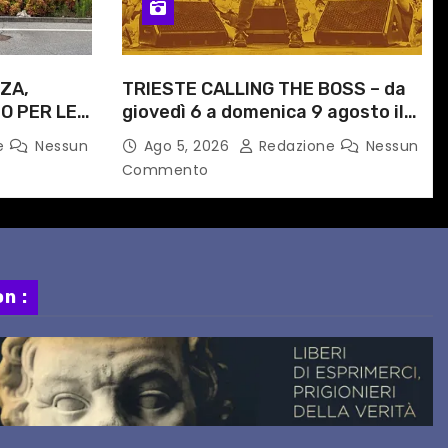
ZA,
TRIESTE CALLING THE BOSS – da
O PER LE
giovedì 6 a domenica 9 agosto il
ITI
festival triestino dedicato a
e
Nessun
Ago 5, 2026
Redazione
Nessun
ORARIO
Springsteen
Commento
n :