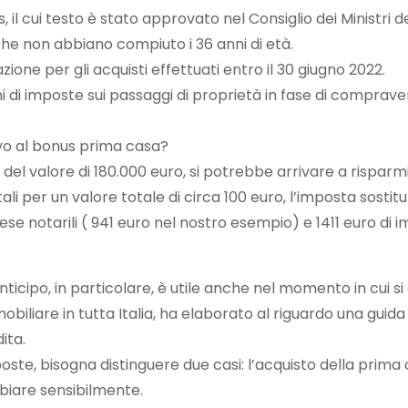
s, il cui testo è stato approvato nel Consiglio dei Ministri 
che non abbiano compiuto i 36 anni di età.
zione per gli acquisti effettuati entro il 30 giugno 2022.
i di imposte sui passaggi di proprietà in fase di compraven
vo al bonus prima casa?
l valore di 180.000 euro, si potrebbe arrivare a risparmiar
 per un valore totale di circa 100 euro, l’imposta sostitut
e notarili ( 941 euro nel nostro esempio) e 1411 euro di im
icipo, in particolare, è utile anche nel momento in cui si
mobiliare in tutta Italia, ha elaborato al riguardo una guid
ita.
oste, bisogna distinguere due casi: l’acquisto della prima
biare sensibilmente.