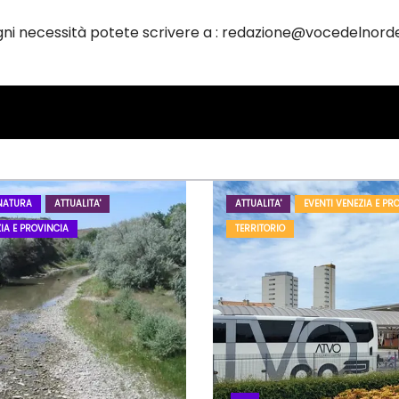
ogni necessità potete scrivere a : redazione@vocedelnorde
NATURA
ATTUALITA'
ATTUALITA'
EVENTI VENEZIA E PR
IA E PROVINCIA
TERRITORIO