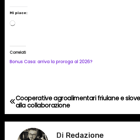
Mi piace:
C
a
r
i
Correlati
c
Bonus Casa: arriva la proroga al 2026?
a
m
e
n
Cooperative agroalimentari friulane e slove
N
t
alla collaborazione
o
a
i
v
n
Di
Redazione
c