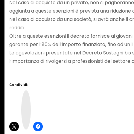
Nel caso di acquisto da un privato, non si pagheranno l
aggiunta a queste esenzioni è prevista una riduzione de
Nel caso di acquisto da una società, si avrà anche il cr
redditi.
Oltre a queste esenzioni il decreto fornisce ai giovan
garante per l’80% dell’importo finanziato, fino ad un l
Le agevolazioni presentate nel Decreto Sostegni bis s
l’importanza di rivolgersi a professionisti del sett
Condividi:
I
n
s
t
a
g
r
a
m