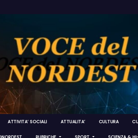
ATTIVITA’ SOCIALI
ATTUALITA’
CULTURA
CU
ONORDEST
RUBRICHE
SPORT
SCIENZA & H