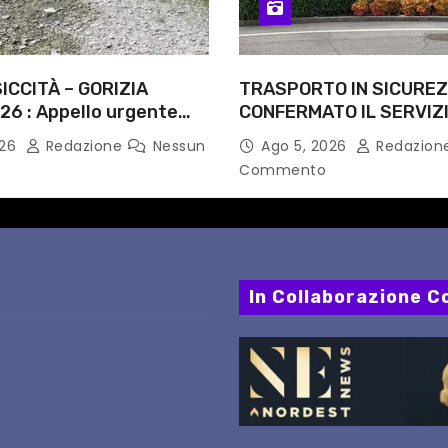
ICCITÀ – GORIZIA
TRASPORTO IN SICUREZ
26 : Appello urgente
CONFERMATO IL SERVIZI
rità competenti
NOTTI DI AGOSTO: DEFIN
026
Redazione
Nessun
Ago 5, 2026
Redazion
PERCORSI, FERMATE E 
Commento
In Collaborazione Co