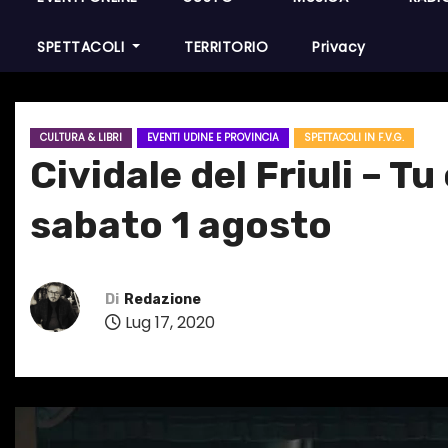
SPETTACOLI
TERRITORIO
Privacy
CULTURA & LIBRI
EVENTI UDINE E PROVINCIA
SPETTACOLI IN F.V.G.
Cividale del Friuli – T
sabato 1 agosto
Di
Redazione
Lug 17, 2020