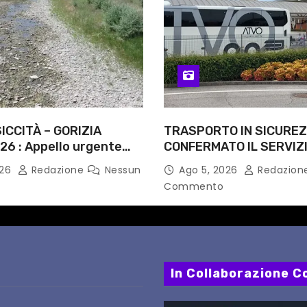
ICCITÀ – GORIZIA
TRASPORTO IN SICUREZ
26 : Appello urgente
CONFERMATO IL SERVIZI
rità competenti
NOTTI DI AGOSTO: DEFIN
026
Redazione
Nessun
Ago 5, 2026
Redazion
PERCORSI, FERMATE E 
Commento
In Collaborazione Co