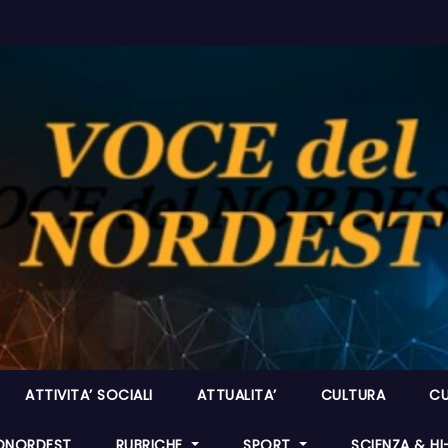
ATTIVITA’ SOCIALI
ATTUALITA’
CULTURA
CU
ONORDEST
RUBRICHE
SPORT
SCIENZA & H