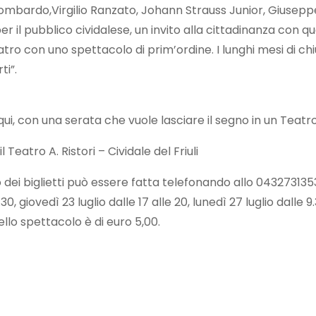
ombardo,Virgilio Ranzato, Johann Strauss Junior, Giuseppe 
 il pubblico cividalese, un invito alla cittadinanza con qua
tro con uno spettacolo di prim’ordine. I lunghi mesi di chi
ti”.
ui, con una serata che vuole lasciare il segno in un Teatro 
 Teatro A. Ristori – Cividale del Friuli
ro dei biglietti può essere fatta telefonando allo 043273135
0, giovedì 23 luglio dalle 17 alle 20, lunedì 27 luglio dalle 9.3
dello spettacolo è di euro 5,00.