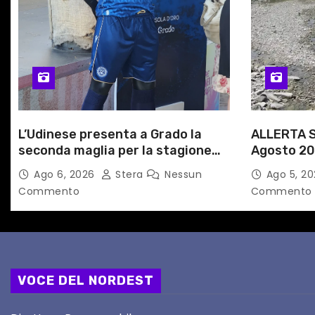
r
t
i
c
L’Udinese presenta a Grado la
ALLERTA S
o
seconda maglia per la stagione
Agosto 20
l
2026/27
alle Auto
Ago 6, 2026
Stera
Nessun
Ago 5, 2
Commento
Commento
i
VOCE DEL NORDEST